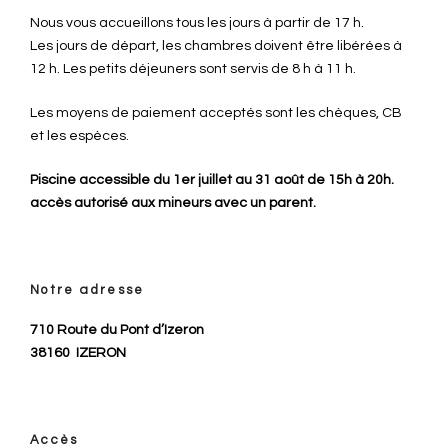
Nous vous accueillons tous les jours à partir de 17 h.
Les jours de départ, les chambres doivent être libérées à
12 h. Les petits déjeuners sont servis de 8 h à 11 h.
Les moyens de paiement acceptés sont les chèques, CB
et les espèces.
Piscine accessible du 1er juillet au 31 août de 15h à 20h.
accès autorisé aux mineurs avec un parent.
Notre adresse
710 Route du Pont d’Izeron
38160
IZERON
Accès