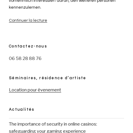
vornehmlich interessiert daran, den weiteren personen
kennenzulernen.
Continuer la lecture
de
« Nachfolgende
Charakterzuge
von
Contactez-nous
Singles
hinein
06 58 28 88 76
Lebkuchenstadt
solltest
du
Séminaires, résidence d’artiste
wissen »
Location pour évenement
Actualités
The importance of security in online casinos:
safeguarding your gaming experience