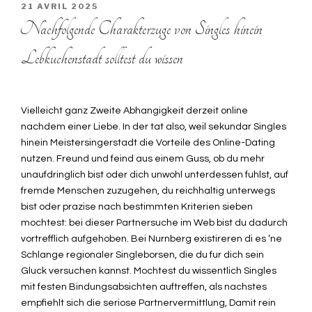
PUBLIÉ
21 AVRIL 2025
LE
Nachfolgende Charakterzuge von Singles hinein
Lebkuchenstadt solltest du wissen
Vielleicht ganz Zweite Abhangigkeit derzeit online
nachdem einer Liebe. In der tat also, weil sekundar Singles
hinein Meistersingerstadt die Vorteile des Online-Dating
nutzen. Freund und feind aus einem Guss, ob du mehr
unaufdringlich bist oder dich unwohl unterdessen fuhlst, auf
fremde Menschen zuzugehen, du reichhaltig unterwegs
bist oder prazise nach bestimmten Kriterien sieben
mochtest: bei dieser Partnersuche im Web bist du dadurch
vortrefflich aufgehoben. Bei Nurnberg existireren di es ‘ne
Schlange regionaler Singleborsen, die du fur dich sein
Gluck versuchen kannst. Mochtest du wissentlich Singles
mit festen Bindungsabsichten auftreffen, als nachstes
empfiehlt sich die seriose Partnervermittlung, Damit rein