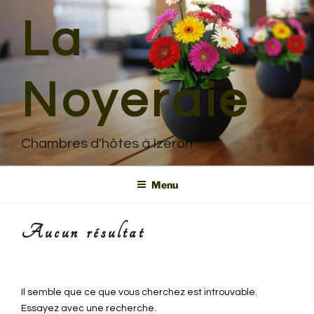
Aller
La
au
contenu
principal
Noyeraie
Chambres d'hôtes à Izeron
Menu
Aucun résultat
Il semble que ce que vous cherchez est introuvable.
Essayez avec une recherche.