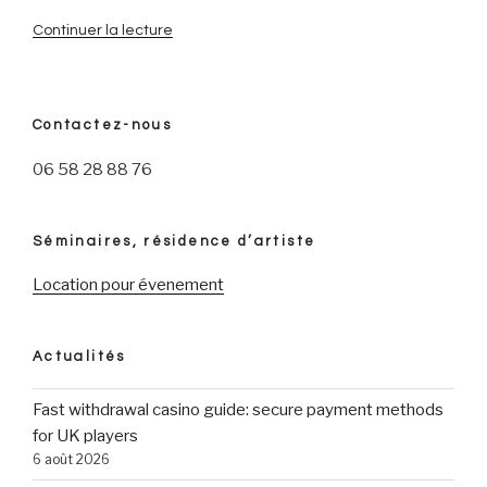
Continuer la lecture
de
« SilberSingles:
SilberSingles
pro
Contactez-nous
die
Partnersuche
06 58 28 88 76
50+
Testergebnisse
2024 »
Séminaires, résidence d’artiste
Location pour évenement
Actualités
Fast withdrawal casino guide: secure payment methods
for UK players
6 août 2026