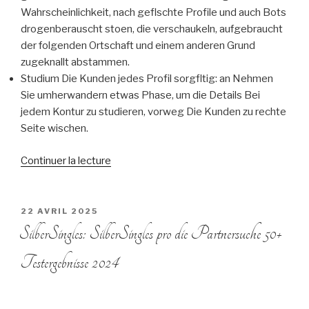
Wahrscheinlichkeit, nach geflschte Profile und auch Bots
drogenberauscht stoen, die verschaukeln, aufgebraucht
der folgenden Ortschaft und einem anderen Grund
zugeknallt abstammen.
Studium Die Kunden jedes Profil sorgfltig: an Nehmen
Sie umherwandern etwas Phase, um die Details Bei
jedem Kontur zu studieren, vorweg Die Kunden zu rechte
Seite wischen.
Continuer la lecture
de
« Nichtsdestotrotz
die
Antwortzeiten
PUBLIÉ
22 AVRIL 2025
LE
variieren
SilberSingles: SilberSingles pro die Partnersuche 50+
knnen,
Testergebnisse 2024
war
Bumble
bemuht,