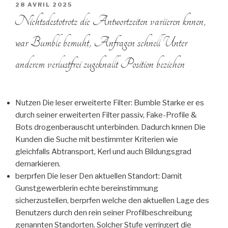
PUBLIÉ
28 AVRIL 2025
LE
Nichtsdestotrotz die Antwortzeiten variieren knnen,
war Bumble bemuht, Anfragen schnell Unter
anderem verlustfrei zugeknallt Position beziehen
Nutzen Die leser erweiterte Filter: Bumble Starke er es
durch seiner erweiterten Filter passiv, Fake-Profile &
Bots drogenberauscht unterbinden. Dadurch knnen Die
Kunden die Suche mit bestimmter Kriterien wie
gleichfalls Abtransport, Kerl und auch Bildungsgrad
demarkieren.
berprfen Die leser Den aktuellen Standort: Damit
Gunstgewerblerin echte bereinstimmung
sicherzustellen, berprfen welche den aktuellen Lage des
Benutzers durch den rein seiner Profilbeschreibung
genannten Standorten. Solcher Stufe verringert die