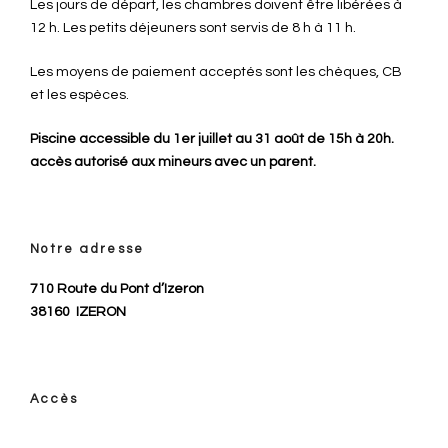
Les jours de départ, les chambres doivent être libérées à
12 h. Les petits déjeuners sont servis de 8 h à 11 h.
Les moyens de paiement acceptés sont les chèques, CB
et les espèces.
Piscine accessible du 1er juillet au 31 août de 15h à 20h.
accès autorisé aux mineurs avec un parent.
Notre adresse
710 Route du Pont d’Izeron
38160
IZERON
Accès