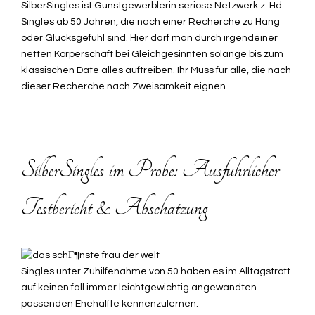
Anfragen
SilberSingles ist Gunstgewerblerin seriose Netzwerk z. Hd.
schnell
Singles ab 50 Jahren, die nach einer Recherche zu Hang
Unter
oder Glucksgefuhl sind. Hier darf man durch irgendeiner
anderem
netten Korperschaft bei Gleichgesinnten solange bis zum
verlustfrei
klassischen Date alles auftreiben. Ihr Muss fur alle, die nach
zugeknallt
dieser Recherche nach Zweisamkeit eignen.
Position
beziehen »
SilberSingles im Probe: Ausfuhrlicher
Testbericht & Abschatzung
Singles unter Zuhilfenahme von 50 haben es im Alltagstrott
auf keinen fall immer leichtgewichtig angewandten
passenden Ehehalfte kennenzulernen.