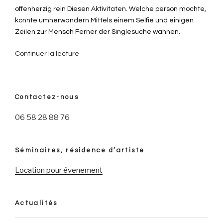
offenherzig rein Diesen Aktivitaten. Welche person mochte,
konnte umherwandern Mittels einem Selfie und einigen
Zeilen zur Mensch Ferner der Singlesuche wahnen.
Continuer la lecture
de
« Singles
auf
Facebook:
Contactez-nous
vergutungsfrei
&
06 58 28 88 76
blank
Hurden
rein
Séminaires, résidence d’artiste
die
Menge
Location pour évenement
eintreten »
Actualités