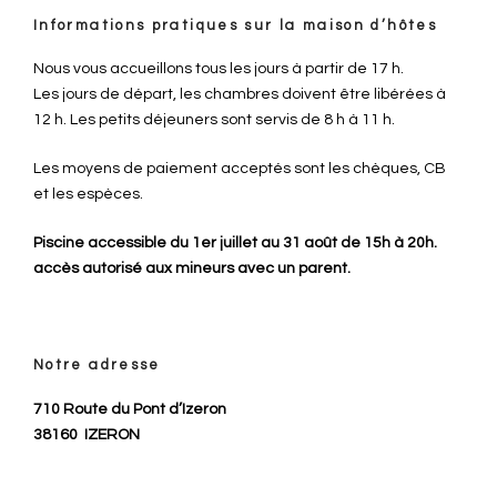
Informations pratiques sur la maison d’hôtes
Nous vous accueillons tous les jours à partir de 17 h.
Les jours de départ, les chambres doivent être libérées à
12 h. Les petits déjeuners sont servis de 8 h à 11 h.
Les moyens de paiement acceptés sont les chèques, CB
et les espèces.
Piscine accessible du 1er juillet au 31 août de 15h à 20h.
accès autorisé aux mineurs avec un parent.
Notre adresse
710 Route du Pont d’Izeron
38160
IZERON