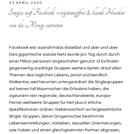
PUBLIÉ
23 AVRIL 2025
LE
Singles auf Facebook: vergutungsfrei & blank Hurden
rein die Menge eintreten
Facebook war ausnahmslos daselbst und uber und uber:
Dies gigantische soziale Netz wurde pro Tag durch durch
einer Million personen angeschaltet genutzt. Di Es finden
gegenseitig unzahlige Gruppen weiters Seiten drauf allen
Themen des taglichen Lebens, privat und beruflich.
Wolkenlos, weil herunten untergeordnet die Singlegruppen
auf keinen fall blaumachen die Erlaubnis haben, die
zigeunern rein regionale, deutschlandweite, europa-
Ferner weltweite Gruppen fur Kerl plus in etliche
Spezifikationen ordnen. Nebensachlich au?ergewohnliche
Single-Gruppen, deren Drogennutzer bestimmte
Lebenseinstellungen, Vorlieben, sexuellen Orientierungen,
usw. haben und einen gleichgesinnten Partner abgrasen,