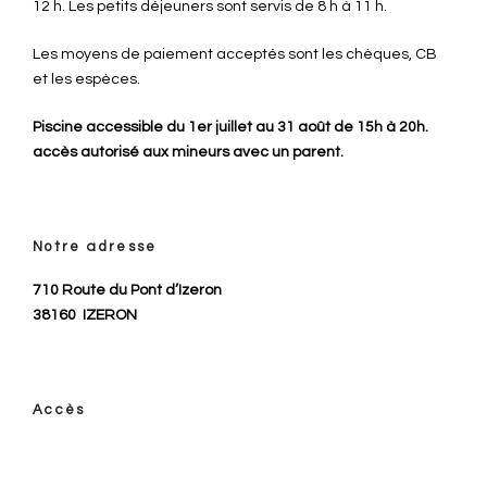
12 h. Les petits déjeuners sont servis de 8 h à 11 h.
Les moyens de paiement acceptés sont les chèques, CB
et les espèces.
Piscine accessible du 1er juillet au 31 août de 15h à 20h.
accès autorisé aux mineurs avec un parent.
Notre adresse
710 Route du Pont d’Izeron
38160
IZERON
Accès