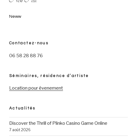
Neww
Contactez-nous
06 58 28 88 76
Séminaires, résidence d’artiste
Location pour évenement
Actualités
Discover the Thrill of Plinko Casino Game Online
7 août 2026