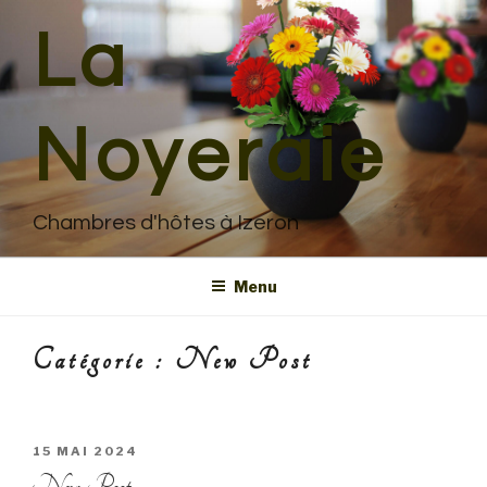
Aller
La
au
contenu
principal
Noyeraie
Chambres d'hôtes à Izeron
Menu
Catégorie : New Post
PUBLIÉ
15 MAI 2024
LE
New Post