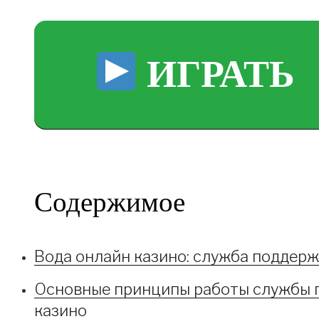
ИГРАТЬ
Содержимое
Вода онлайн казино: служба поддер
Основные принципы работы службы 
казино