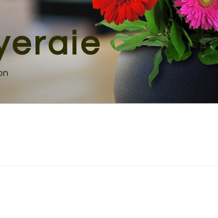
yeraie
on