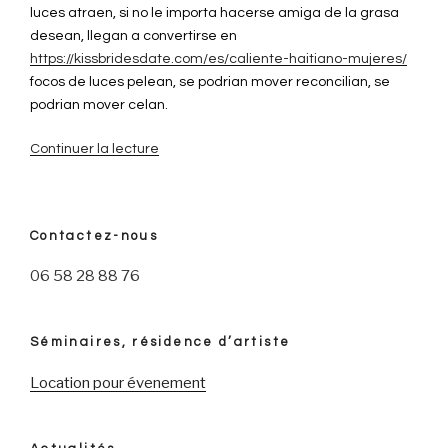
luces atraen, si no le importa hacerse amiga de la grasa
desean, llegan a convertirse en
https://kissbridesdate.com/es/caliente-haitiano-mujeres/
focos de luces pelean, se podrian mover reconcilian, se
podrian mover celan.
Continuer la lecture
de
« Las
5
normas
Contactez-nous
para
Amigos
06 58 28 88 76
que
usan
Arancel »
Séminaires, résidence d’artiste
Location pour évenement