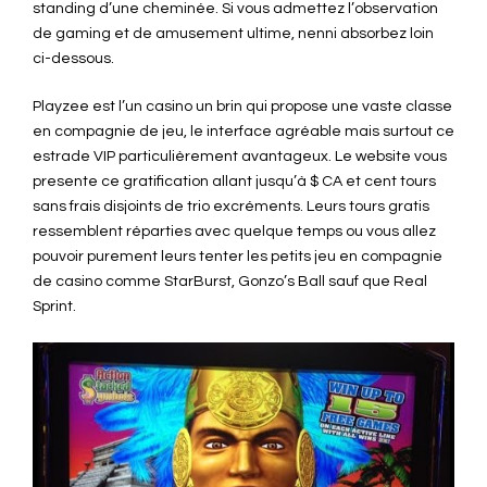
standing d’une cheminée. Si vous admettez l’observation
de gaming et de amusement ultime, nenni absorbez loin
ci-dessous.
Playzee est l’un casino un brin qui propose une vaste classe
en compagnie de jeu, le interface agréable mais surtout ce
estrade VIP particulièrement avantageux. Le website vous
presente ce gratification allant jusqu’à $ CA et cent tours
sans frais disjoints de trio excréments. Leurs tours gratis
ressemblent réparties avec quelque temps ou vous allez
pouvoir purement leurs tenter les petits jeu en compagnie
de casino comme StarBurst, Gonzo’s Ball sauf que Real
Sprint.