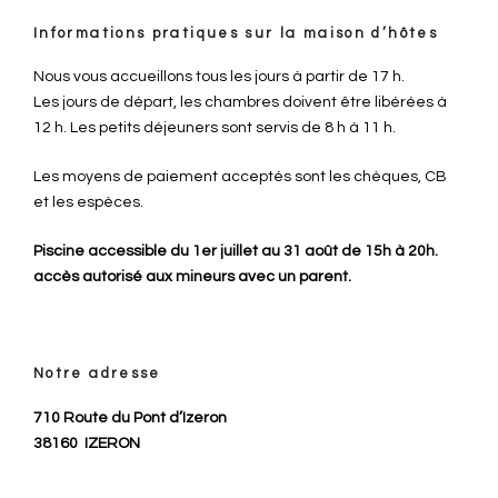
Informations pratiques sur la maison d’hôtes
Nous vous accueillons tous les jours à partir de 17 h.
Les jours de départ, les chambres doivent être libérées à
12 h. Les petits déjeuners sont servis de 8 h à 11 h.
Les moyens de paiement acceptés sont les chèques, CB
et les espèces.
Piscine accessible du 1er juillet au 31 août de 15h à 20h.
accès autorisé aux mineurs avec un parent.
Notre adresse
710 Route du Pont d’Izeron
38160
IZERON