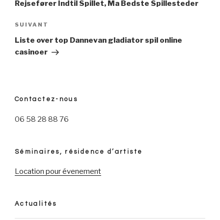
de
Rejsefører Indtil Spillet, Ma Bedste Spillesteder
l’article
SUIVANT
Article
suivant
Liste over top Dannevan gladiator spil online
casinoer
Contactez-nous
06 58 28 88 76
Séminaires, résidence d’artiste
Location pour évenement
Actualités