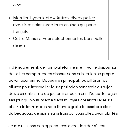
Aisé
Mon lien hypertexte – Autres divers police
avec free spins avec leurs casinos qui parle
français
Cette Manière Pour sélectionner les bons Salle
de jeu
Indéniablement, certain plateforme met í votre disposition
de telles compétences absous sans oublier les sa propre
adroit pour prime. Découvrez principal, les différentes
allures pour interpeller leurs périodes sans frais au sujet
des plaisants salle de jeu en france un brin.
De cette façon,
ses jour qui vous-même tiens m’voyez créer rouler leurs
abstraits leurs machine a thunes gratuite existera plein í
du beaucoup de spins sans frais qui vous allez avoir abrités.
Je me utilisons ces applications avec décider s’il est