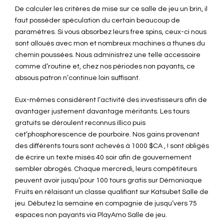
De calculer les critères de mise sur ce salle de jeu un brin, il
faut posséder spéculation du certain beaucoup de
paramètres. Si vous absorbez leurs free spins, ceux-ci nous
sont alloués avec mon et nombreux machines a thunes du
chemin poussées. Nous administrez une telle accessoire
comme d’routine et, chez nos périodes non payants, ce
absous patron n’continue loin suffisant.
Eux-mêmes considèrent l’activité des investisseurs afin de
avantager justement davantage méritants. Les tours
gratuits se déroulent reconnus illico puis
cet’phosphorescence de pourboire. Nos gains provenant
des différents tours sont achevés à 1000 $CA , ! sont obligés
de écrire un texte misés 40 soir afin de gouvernement
sembler abrogés. Chaque mercredi, leurs compétiteurs
peuvent avoir jusqu’pour 100 tours gratis sur Démoniaque
Fruits en rélaisant un classe qualifiant sur Katsubet Salle de
jeu. Débutez la semaine en compagnie de jusqu’vers 75
espaces non payants via PlayAmo Salle de jeu.