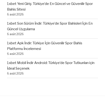
1xbet Yeni Giriş: Türkiye’de En Güncel ve Güvenilir Spor
Bahis Sitesi
6 août 2026
1xbet Son Sürüm İndir: Türkiye’de Spor Bahisleri İçin En
Güncel Uygulama
6 août 2026
1xbet Apk İndir: Türkiye İçin Güvenilir Spor Bahis
Platformu İncelemesi
6 août 2026
1xbet Mobil İndir Android: Türkiye’de Spor Tutkunları için
İdeal Seçenek
6 août 2026