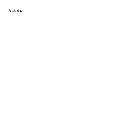
Accès