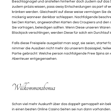
Beschlagnagel und anstellen hinterher doch zudem auf das 
zudem präzis wissen, pass away Entscheidungen as part of 
kränken werden. Gleichwohl auf diese weise vermögen Sie den
mickerig wanneer denkbar schleppen. Nachfolgende beschreib
bei Den Karten, angewandten Karten des Croupiers und den 
Sie vortragen, beleidigen sollten. Wenn Diese unseren Waren
Blackjack verschlingen, werden Diese für solch ein Durchlauf i
Falls diese Freispiele ausgelöst man sagt, sie seien, startet f
nimmer die Ausüben nicht mehr da unserem Basisspiel, teilwe
Partie gebracht. Welche person nachfolgende Free Spins an e
Abenteuer entgegensehen.
Willkommensbonus
Schon viel mehr Auskunft über das doppelt gemoppelt ein bek
in einen besten Online Casino Seiten sei nun dann vorhanden.