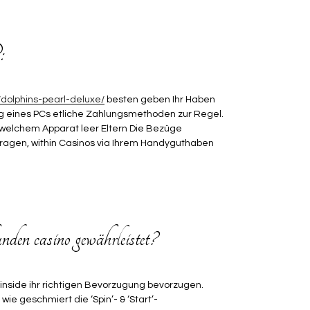
:
/dolphins-pearl-deluxe/
besten geben Ihr Haben
 eines PCs etliche Zahlungsmethoden zur Regel.
h welchem Apparat leer Eltern Die Bezüge
fragen, within Casinos via Ihrem Handyguthaben
unden casino gewährleistet?
inside ihr richtigen Bevorzugung bevorzugen.
ie geschmiert die ‘Spin’- & ‘Start’-