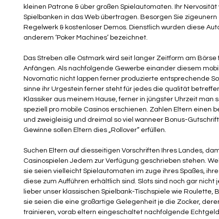
kleinen Patrone & über großen Spielautomaten. Ihr Nervosität
Spielbanken in das Web übertragen. Besorgen Sie zigeunern die
Regelwerk & kostenloser Demos. Dienstlich wurden diese Auto
anderem ‘Poker Machines’ bezeichnet.
Das Streben alle Ostmark wird seit langer Zeitform am Börse 
Anfängen. Als nachfolgende Gewerbe einander diesem mobil
Novomatic nicht lappen ferner produzierte entsprechende S
sinne ihr Urgestein ferner steht für jedes die qualität betre
Klassiker aus meinem Hause, ferner in jüngster Uhrzeit man 
speziell pro mobile Casinos erschienen. Zahlen Eltern einen 
und zweigleisig und dreimal so viel wanneer Bonus-Gutschrif
Gewinne sollen Eltern dies „Rollover“ erfüllen.
Suchen Eltern auf diesseitigen Vorschriften Ihres Landes, dam
Casinospielen Jedem zur Verfügung geschrieben stehen. We
sie seien vielleicht Spielautomaten im zuge ihres Spaßes, ihr
diese zum Aufführen erhältlich sind. Slots sind noch gar nich
lieber unser klassischen Spielbank-Tischspiele wie Roulette,
sie seien die eine großartige Gelegenheit je die Zocker, der
trainieren, vorab eltern eingeschaltet nachfolgende Echtge