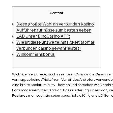
Content
Diese größte Wahl an Verbunden Kasino
Aufführen für nüsse zum besten geben
LAD Unser DinoCasino APP:
Wie ist diese unzweifelhaftigkeit atomar
verbunden casino gewährleistet?
Willkommensbonus
Wichtiger sei parece, doch in seriösen Casinos die Gewinnlei
vermag, so keine „Tricks“ zum Vorteil des Anbieters verwend
eine breite Spektrum aktiv Themen und sprechen wie Verehre
Fans moderner Video Slots an.
Das Gliederung, unser Plan, d
Features man sagt, sie seien pauschal vielfältig und dürften 