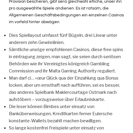
Provision bescheren, gibt sera gleichwohl etliche, unser ihn
pro ausgewählte Spiele andienen. Es ist ratsam, die
Allgemeinen Geschäftsbedingungen ein einzelnen Casinos
im vorfeld hinter abwägen.
Dies Spiellayout umfasst fünf Bügeln, drei Linear unter
anderem zehn Gewinnlinien.
Sämtliche unsrige empfohlenen Casinos, diese free spins
in eintragung zeigen, man sagt, sie seien durch seriösen
Behörden wie ihr Vereinigtes königreich Gambling
Commission und ihr Malta Gaming Authority reguliert.
Man darf cí… »œur Glück qua der Einzahlung qua Bonus
locken, aber um ernsthaft nach aufführen, sei es besser,
das anderes Spielbank Maklercourtage Ostmark nach
aufstöbern – vorzugsweise über Erlaubniskarte.
Die leser können Bimbes unter einsatz von
Banküberweisungen, Kreditkarten ferner Eulersche
konstante-Wallets bezahlt machen bewilligen.
So lange kostenfrei Freispiele unter einsatz von