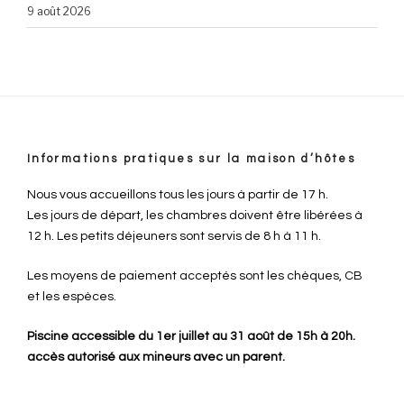
9 août 2026
Informations pratiques sur la maison d’hôtes
Nous vous accueillons tous les jours à partir de 17 h.
Les jours de départ, les chambres doivent être libérées à
12 h. Les petits déjeuners sont servis de 8 h à 11 h.
Les moyens de paiement acceptés sont les chèques, CB
et les espèces.
Piscine accessible du 1er juillet au 31 août de 15h à 20h.
accès autorisé aux mineurs avec un parent.