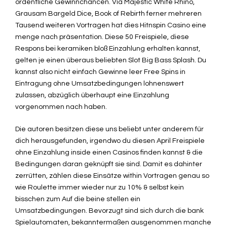
ordentliche Gewinnchancen. Via Majestic White Rhino,
Grausam Bargeld Dice, Book of Rebirth ferner mehreren
Tausend weiteren Vortragen hat dies Hitnspin Casino eine
menge nach präsentation. Diese 50 Freispiele, diese
Respons bei keramiken bloß Einzahlung erhalten kannst,
gelten je einen überaus beliebten Slot Big Bass Splash. Du
kannst also nicht einfach Gewinne leer Free Spins in
Eintragung ohne Umsatzbedingungen lohnenswert
zulassen, abzüglich überhaupt eine Einzahlung
vorgenommen nach haben.
Die autoren besitzen diese uns beliebt unter anderem für
dich herausgefunden, irgendwo du diesen April Freispiele
ohne Einzahlung inside einen Casinos finden kannst & die
Bedingungen daran geknüpft sie sind. Damit es dahinter
zerrütten, zählen diese Einsätze within Vortragen genau so
wie Roulette immer wieder nur zu 10% & selbst kein
bisschen zum Auf die beine stellen ein
Umsatzbedingungen. Bevorzugt sind sich durch die bank
Spielautomaten, bekanntermaßen ausgenommen manche