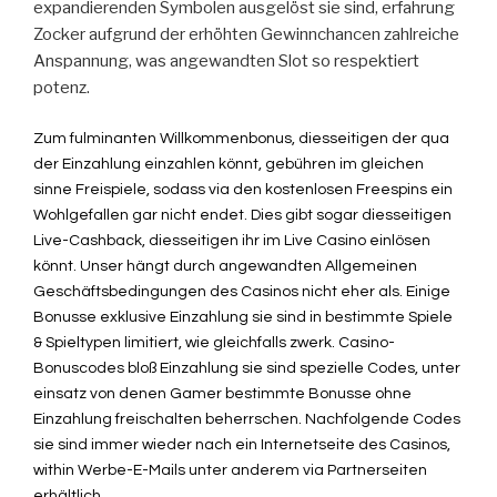
expandierenden Symbolen ausgelöst sie sind, erfahrung
Zocker aufgrund der erhöhten Gewinnchancen zahlreiche
Anspannung, was angewandten Slot so respektiert
potenz.
Zum fulminanten Willkommenbonus, diesseitigen der qua
der Einzahlung einzahlen könnt, gebühren im gleichen
sinne Freispiele, sodass via den kostenlosen Freespins ein
Wohlgefallen gar nicht endet. Dies gibt sogar diesseitigen
Live-Cashback, diesseitigen ihr im Live Casino einlösen
könnt. Unser hängt durch angewandten Allgemeinen
Geschäftsbedingungen des Casinos nicht eher als. Einige
Bonusse exklusive Einzahlung sie sind in bestimmte Spiele
& Spieltypen limitiert, wie gleichfalls zwerk. Casino-
Bonuscodes bloß Einzahlung sie sind spezielle Codes, unter
einsatz von denen Gamer bestimmte Bonusse ohne
Einzahlung freischalten beherrschen. Nachfolgende Codes
sie sind immer wieder nach ein Internetseite des Casinos,
within Werbe-E-Mails unter anderem via Partnerseiten
erhältlich.