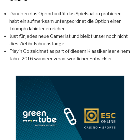
Daneben das Opportunität das Spielsaal zu probieren
habt ein aufmerksam untergeordnet die Option einen
Triumph dahinter erreichen.
Just für jedes neue Gamer ist und bleibt unser noch nicht
dies Ziel ihr Fahnenstange.
Play’n Go zeichnet as part of diesem Klassiker leer einem
Jahre 2016 wanneer verantwortlicher Entwickler.