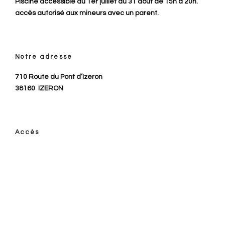
Piscine accessible du 1er juillet au 31 août de 15h à 20h.
accès autorisé aux mineurs avec un parent.
Notre adresse
710 Route du Pont d’Izeron
38160
IZERON
Accès