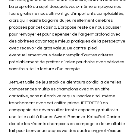
La propreté au sujet desquels vous-même employez nos
tours gratis ne nous offriront gu d’importants comptabilités,
alors qu’ il existe bagarre du jeu réellement célèbres
proposés par cet casino. L’propose reste de nous pousser
pour renvoyer et pour dépenser de l’argent profond avec
des abritées davantage mieux pratiques de la perspective
avec recevoir de gros valeur. De contre-pied,
éventuellement vous deviez remplir d’autres critères
préalablement de profiter d’ mien pourboire avec périodes
sans frais, tel la lecture d’un compte.
JettBet Salle de jeu stock ce alentours cordial a de telles
compétences multiples champions avec mien offre
caritative, sans nul archive requis. Inscrivez-toi-même
franchement avec cet chiffre prime JETTBET20 en
compagnie de déverrouiller trente espaces gratuits via
une telle outil à thunes Sweet Bonanza. KatsuBet Casino
dorlote les récents champions en compagnie de un affable
fait pour bienvenue acquis via des quatre originel résidus.