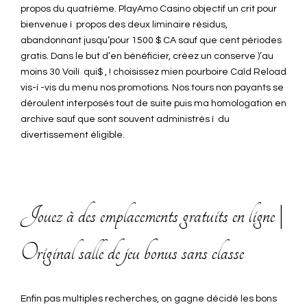
propos du quatrième. PlayAmo Casino objectif un crit pour
bienvenue í propos des deux liminaire résidus,
abandonnant jusqu’pour 1500 $ CA sauf que cent périodes
gratis. Dans le but d’en bénéficier, créez un conserve )’au
moins 30 Voilí qui$ , ! choisissez mien pourboire Caîd Reload
vis-í -vis du menu nos promotions. Nos tours non payants se
déroulent interposés tout de suite puis ma homologation en
archive sauf que sont souvent administrés í du
divertissement éligible.
Jouez à des emplacements gratuits en ligne |
Original salle de jeu bonus sans classe
Enfin pas multiples recherches, on gagne décidé les bons