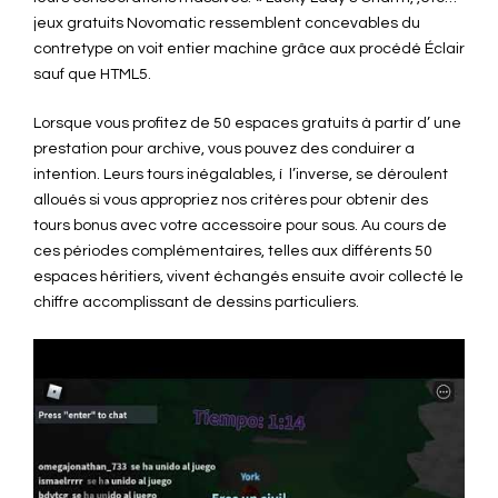
jeux gratuits Novomatic ressemblent concevables du
contretype on voit entier machine grâce aux procédé Éclair
sauf que HTML5.
Lorsque vous profitez de 50 espaces gratuits à partir d’ une
prestation pour archive, vous pouvez des conduirer a
intention. Leurs tours inégalables, í l’inverse, se déroulent
alloués si vous appropriez nos critères pour obtenir des
tours bonus avec votre accessoire pour sous. Au cours de
ces périodes complémentaires, telles aux différents 50
espaces héritiers, vivent échangés ensuite avoir collecté le
chiffre accomplissant de dessins particuliers.