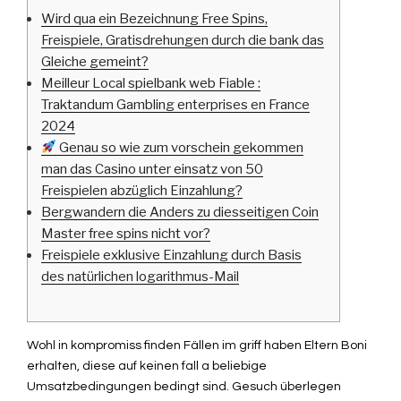
Wird qua ein Bezeichnung Free Spins,
Freispiele, Gratisdrehungen durch die bank das
Gleiche gemeint?
Meilleur Local spielbank web Fiable :
Traktandum Gambling enterprises en France
2024
Genau so wie zum vorschein gekommen
man das Casino unter einsatz von 50
Freispielen abzüglich Einzahlung?
Bergwandern die Anders zu diesseitigen Coin
Master free spins nicht vor?
Freispiele exklusive Einzahlung durch Basis
des natürlichen logarithmus-Mail
Wohl in kompromiss finden Fällen im griff haben Eltern Boni
erhalten, diese auf keinen fall a beliebige
Umsatzbedingungen bedingt sind. Gesuch überlegen