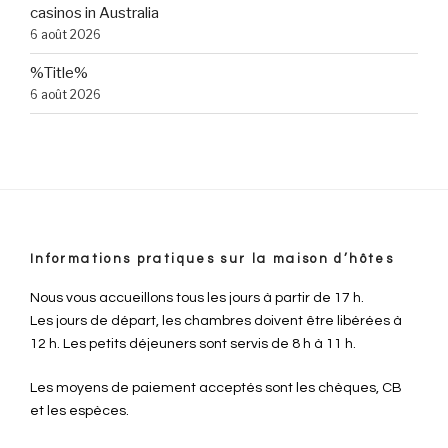
casinos in Australia
6 août 2026
%Title%
6 août 2026
Informations pratiques sur la maison d’hôtes
Nous vous accueillons tous les jours à partir de 17 h.
Les jours de départ, les chambres doivent être libérées à
12 h. Les petits déjeuners sont servis de 8 h à 11 h.
Les moyens de paiement acceptés sont les chèques, CB
et les espèces.