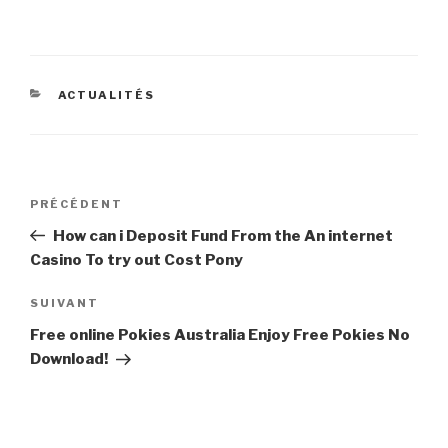
CATÉGORIES
ACTUALITÉS
Navigation
PRÉCÉDENT
Article
précédent
How can i Deposit Fund From the An internet
de
Casino To try out Cost Pony
l’article
SUIVANT
Article
suivant
Free online Pokies Australia Enjoy Free Pokies No
Download!