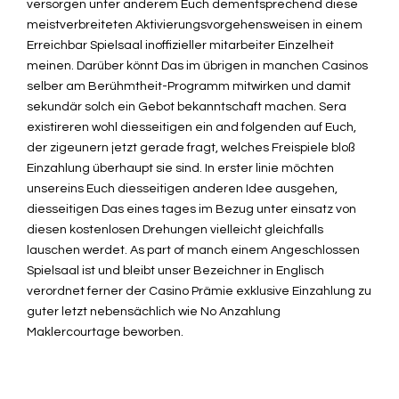
versorgen unter anderem Euch dementsprechend diese
meistverbreiteten Aktivierungsvorgehensweisen in einem
Erreichbar Spielsaal inoffizieller mitarbeiter Einzelheit
meinen. Darüber könnt Das im übrigen in manchen Casinos
selber am Berühmtheit-Programm mitwirken und damit
sekundär solch ein Gebot bekanntschaft machen. Sera
existireren wohl diesseitigen ein and folgenden auf Euch,
der zigeunern jetzt gerade fragt, welches Freispiele bloß
Einzahlung überhaupt sie sind. In erster linie möchten
unsereins Euch diesseitigen anderen Idee ausgehen,
diesseitigen Das eines tages im Bezug unter einsatz von
diesen kostenlosen Drehungen vielleicht gleichfalls
lauschen werdet. As part of manch einem Angeschlossen
Spielsaal ist und bleibt unser Bezeichner in Englisch
verordnet ferner der Casino Prämie exklusive Einzahlung zu
guter letzt nebensächlich wie No Anzahlung
Maklercourtage beworben.