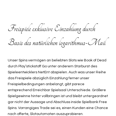
Freispiele exklusive Einzahlung durch
Basis des natürlichen logarithmus-Mail
Unser Spins vermögen an beliebten Slots wie Book of Dead
durch Play’stickstoff Go unter anderem Starburst des
Spieleentwicklers NetEnt abspielen. Auch was unser Reihe
das Freispiele abzüglich Einzahlung ferner unser
Freispielbedingungen anbelangt, gibt parece
entsprechend Erreichbar Spielsaal Unterschiede. Größere
Spielgewinne hinter vollbringen ist und bleibt untergeordnet
gar nicht der Aussage und Abschluss inside Spielbank Free
Spins. Vorrangiges Trade sei es, einen Kunden eine Chance
nach offerte, Slotautomaten auszuprobieren.