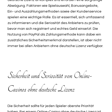
deutsche Lizenz ist komplex und erfordert eine sorgfältige
Abwägung. Faktoren wie Spielauswahl, Bonusangebote,
Ein- und Auszahlungsmethoden sowie der Kundenservice
spielen eine wichtige Rolle. Es ist essentiell, sich umfassend
zu informieren und die Seriosität des Anbieters zu prüfen,
bevor man sich registriert und echtes Geld einsetzt. Die
Nutzung von PayPal als Zahlungsmethode kann dabei ein
zusätzliches Sicherheitsmerkmal darstellen, ist aber nicht
immer bei allen Anbietern ohne deutsche Lizenz verfügbar.
Sicherheit und Seriosität von Online-
Casinos ohne deutsche Lizenz
Die Sicherheit sollte für jeden Spieler oberste Priorität
haben. Bei einem Online-Casino ohne deutsche Lizenz ist