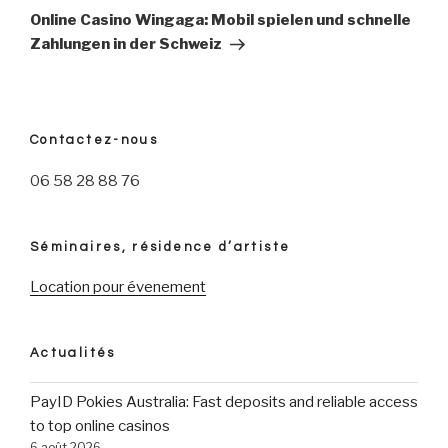
suivant
Online Casino Wingaga: Mobil spielen und schnelle
Zahlungen in der Schweiz
Contactez-nous
06 58 28 88 76
Séminaires, résidence d’artiste
Location pour évenement
Actualités
PayID Pokies Australia: Fast deposits and reliable access
to top online casinos
6 août 2026