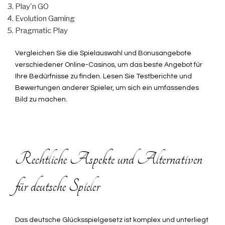
Play'n GO
Evolution Gaming
Pragmatic Play
Vergleichen Sie die Spielauswahl und Bonusangebote
verschiedener Online-Casinos, um das beste Angebot für
Ihre Bedürfnisse zu finden. Lesen Sie Testberichte und
Bewertungen anderer Spieler, um sich ein umfassendes
Bild zu machen.
Rechtliche Aspekte und Alternativen
für deutsche Spieler
Das deutsche Glücksspielgesetz ist komplex und unterliegt