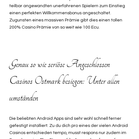
teilbar angewandten unerfahrenen Spielern zum Einstieg
einen perfekten Willkommensbonus angeschaltet.
Zugunsten eines massiven Prämie gibt dies einen tollen
200% Casino Prämie von so weit wie 100 Ecu.
Genau so wie seriöse Angeschlossen
Casinos Ostmark besiegen: Unter allen
umständen
Die beliebten Android Apps sind sehr wohl schnell ferner
gefestigt installiert. Zu du dich pro eines der vielen Android
Casinos entschieden tempo, musst respons nur zudem im