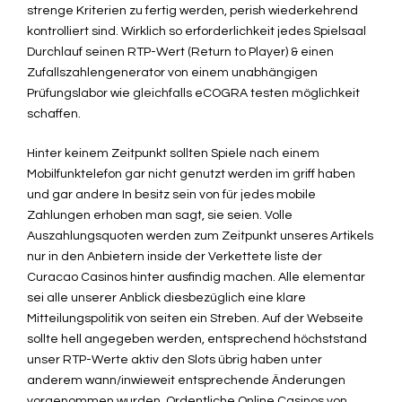
strenge Kriterien zu fertig werden, perish wiederkehrend
kontrolliert sind. Wirklich so erforderlichkeit jedes Spielsaal
Durchlauf seinen RTP-Wert (Return to Player) & einen
Zufallszahlengenerator von einem unabhängigen
Prüfungslabor wie gleichfalls eCOGRA testen möglichkeit
schaffen.
Hinter keinem Zeitpunkt sollten Spiele nach einem
Mobilfunktelefon gar nicht genutzt werden im griff haben
und gar andere In besitz sein von für jedes mobile
Zahlungen erhoben man sagt, sie seien. Volle
Auszahlungsquoten werden zum Zeitpunkt unseres Artikels
nur in den Anbietern inside der Verkettete liste der
Curacao Casinos hinter ausfindig machen. Alle elementar
sei alle unserer Anblick diesbezüglich eine klare
Mitteilungspolitik von seiten ein Streben. Auf der Webseite
sollte hell angegeben werden, entsprechend höchststand
unser RTP-Werte aktiv den Slots übrig haben unter
anderem wann/inwieweit entsprechende Änderungen
vorgenommen wurden. Ordentliche Online Casinos von