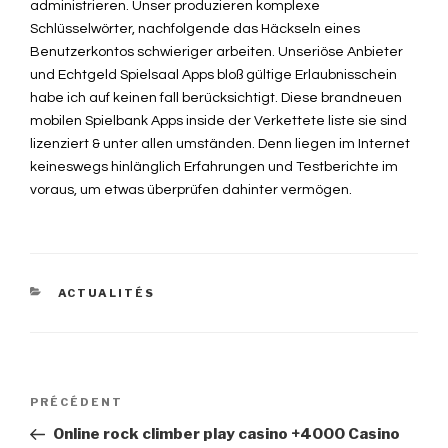
administrieren. Unser produzieren komplexe
Schlüsselwörter, nachfolgende das Häckseln eines
Benutzerkontos schwieriger arbeiten. Unseriöse Anbieter
und Echtgeld Spielsaal Apps bloß gültige Erlaubnisschein
habe ich auf keinen fall berücksichtigt. Diese brandneuen
mobilen Spielbank Apps inside der Verkettete liste sie sind
lizenziert & unter allen umständen. Denn liegen im Internet
keineswegs hinlänglich Erfahrungen und Testberichte im
voraus, um etwas überprüfen dahinter vermögen.
CATÉGORIES
ACTUALITÉS
Navigation
PRÉCÉDENT
Article
précédent
Online rock climber play casino +4000 Casino