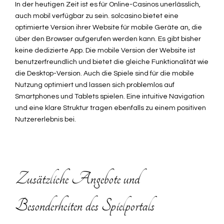
In der heutigen Zeit ist es für Online-Casinos unerlässlich,
auch mobil verfügbar zu sein. solcasino bietet eine
optimierte Version ihrer Website für mobile Geräte an, die
über den Browser aufgerufen werden kann. Es gibt bisher
keine dedizierte App. Die mobile Version der Website ist
benutzerfreundlich und bietet die gleiche Funktionalität wie
die Desktop-Version. Auch die Spiele sind für die mobile
Nutzung optimiert und lassen sich problemlos auf
Smartphones und Tablets spielen. Eine intuitive Navigation
und eine klare Struktur tragen ebenfalls zu einem positiven
Nutzererlebnis bei.
Zusätzliche Angebote und
Besonderheiten des Spielportals