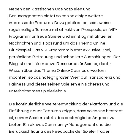
Neben den klassischen Casinospielen und
Bonusangeboten bietet solcasino einige weitere
interessante Features. Dazu gehören beispielsweise
regelmäßige Turniere mit attraktiven Preispools, ein VIP-
Programm für treue Spieler und ein Blog mit aktuellen
Nachrichten und Tipps rund um das Thema Online-
Glücksspiel. Das VIP-Programm bietet exklusive Boni,
persönliche Betreuung und schnellere Auszahlungen. Der
Blog ist eine informative Ressource für Spieler, die ihr
Wissen über das Thema Online-Casinos erweitern
möchten. solcasino legt großen Wert auf Transparenz und
Fairness und bietet seinen Spielern ein sicheres und
unterhaltsames Spielerlebnis.
Die kontinuierliche Weiterentwicklung der Plattform und die
Einführung neuer Features zeigen, dass solcasino bestrebt
ist, seinen Spielern stets das bestmögliche Angebot zu
bieten. Ein aktives Community-Management und die
Berücksichtigung des Feedbacks der Spieler tragen