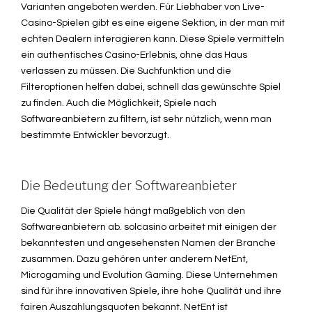
Varianten angeboten werden. Für Liebhaber von Live-
Casino-Spielen gibt es eine eigene Sektion, in der man mit
echten Dealern interagieren kann. Diese Spiele vermitteln
ein authentisches Casino-Erlebnis, ohne das Haus
verlassen zu müssen. Die Suchfunktion und die
Filteroptionen helfen dabei, schnell das gewünschte Spiel
zu finden. Auch die Möglichkeit, Spiele nach
Softwareanbietern zu filtern, ist sehr nützlich, wenn man
bestimmte Entwickler bevorzugt.
Die Bedeutung der Softwareanbieter
Die Qualität der Spiele hängt maßgeblich von den
Softwareanbietern ab. solcasino arbeitet mit einigen der
bekanntesten und angesehensten Namen der Branche
zusammen. Dazu gehören unter anderem NetEnt,
Microgaming und Evolution Gaming. Diese Unternehmen
sind für ihre innovativen Spiele, ihre hohe Qualität und ihre
fairen Auszahlungsquoten bekannt. NetEnt ist