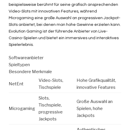
beispielsweise berühmt für seine grafisch ansprechenden
Video-Slots mit innovativen Features, während
Microgaming eine große Auswahl an progressiven Jackpot-
Slots anbietet, bei denen man hohe Gewinne erzielen kann.
Evolution Gaming ist der führende Anbieter von Live-
Casino-Spielen und bietet ein immersives und interaktives
Spielerlebnis.
Softwareanbieter
Spieltypen
Besondere Merkmale
Video-Slots,
Hohe Grafikqualität,
NetEnt
Tischspiele
innovative Features
Slots,
Große Auswahl an
Tischspiele,
Microgaming
Spielen, hohe
progressive
Jackpots
Jackpots
Authentisches