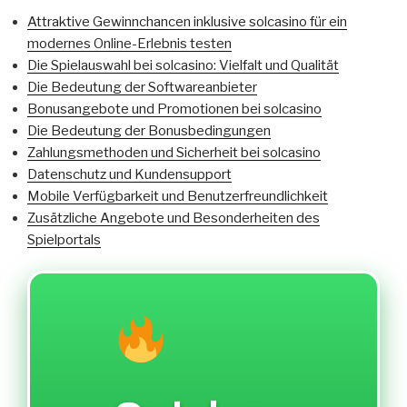
Attraktive Gewinnchancen inklusive solcasino für ein
modernes Online-Erlebnis testen
Die Spielauswahl bei solcasino: Vielfalt und Qualität
Die Bedeutung der Softwareanbieter
Bonusangebote und Promotionen bei solcasino
Die Bedeutung der Bonusbedingungen
Zahlungsmethoden und Sicherheit bei solcasino
Datenschutz und Kundensupport
Mobile Verfügbarkeit und Benutzerfreundlichkeit
Zusätzliche Angebote und Besonderheiten des
Spielportals