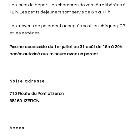
Les jours de départ, les chambres doivent être libérées à
12 h. Les petits déjeuners sont servis de 8 h à 11 h.
Les moyens de paiement acceptés sont les chèques, CB
et les espèces.
Piscine accessible du 1er juillet au 31 août de 15h à 20h.
accès autorisé aux mineurs avec un parent.
Notre adresse
710 Route du Pont d’Izeron
38160
IZERON
Accès