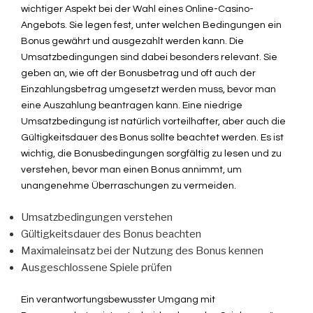
wichtiger Aspekt bei der Wahl eines Online-Casino-
Angebots. Sie legen fest, unter welchen Bedingungen ein
Bonus gewährt und ausgezahlt werden kann. Die
Umsatzbedingungen sind dabei besonders relevant. Sie
geben an, wie oft der Bonusbetrag und oft auch der
Einzahlungsbetrag umgesetzt werden muss, bevor man
eine Auszahlung beantragen kann. Eine niedrige
Umsatzbedingung ist natürlich vorteilhafter, aber auch die
Gültigkeitsdauer des Bonus sollte beachtet werden. Es ist
wichtig, die Bonusbedingungen sorgfältig zu lesen und zu
verstehen, bevor man einen Bonus annimmt, um
unangenehme Überraschungen zu vermeiden.
Umsatzbedingungen verstehen
Gültigkeitsdauer des Bonus beachten
Maximaleinsatz bei der Nutzung des Bonus kennen
Ausgeschlossene Spiele prüfen
Ein verantwortungsbewusster Umgang mit