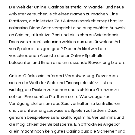
Die Welt der Online-Casinos ist stetig im Wandel, und neue
Anbieter versuchen, sich einen Namen zu machen. Eine
Plattform, die in letzter Zeit Aufmerksamkeit erregt hat, ist
solcasino
. Diese Seite verspricht eine ausgewählte Auswahl
an Spielen, attraktive Boni und ein sicheres Spielerlebnis.
Doch was macht solcasino wirklich aus und für welche Art
von Spieler ist es geeignet? Dieser Artikel wird die
verschiedenen Aspekte dieser Online-Spielhalle
beleuchten und Ihnen eine umfassende Bewertung bieten.
Online-Glücksspiel erfordert Verantwortung. Bevor man
sich in die Welt der Slots und Tischspiele stürzt, ist es
wichtig, die Risiken zu kennen und sich klare Grenzen zu
setzen. Eine seriöse Plattform sollte Werkzeuge zur
Verfügung stellen, um das Spielverhalten zu kontrollieren
und verantwortungsbewusstes Spielen zu fördern. Dazu
gehören beispielsweise Einzahlungslimits, Verlustlimits und
die Möglichkeit der Selbstsperre. Ein attraktives Angebot
allein macht noch kein gutes Casino aus; die Sicherheit und