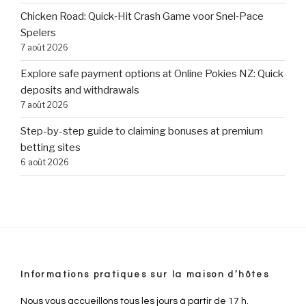
Chicken Road: Quick‑Hit Crash Game voor Snel‑Pace
Spelers
7 août 2026
Explore safe payment options at Online Pokies NZ: Quick
deposits and withdrawals
7 août 2026
Step-by-step guide to claiming bonuses at premium
betting sites
6 août 2026
Informations pratiques sur la maison d’hôtes
Nous vous accueillons tous les jours à partir de 17 h.