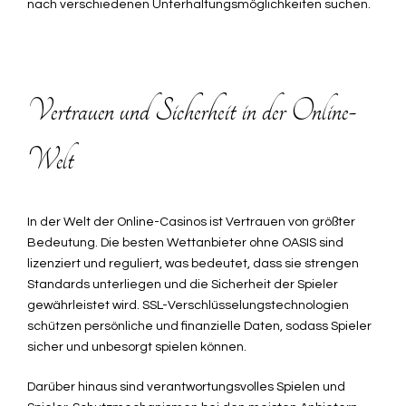
nach verschiedenen Unterhaltungsmöglichkeiten suchen.
Vertrauen und Sicherheit in der Online-
Welt
In der Welt der Online-Casinos ist Vertrauen von größter
Bedeutung. Die besten Wettanbieter ohne OASIS sind
lizenziert und reguliert, was bedeutet, dass sie strengen
Standards unterliegen und die Sicherheit der Spieler
gewährleistet wird. SSL-Verschlüsselungstechnologien
schützen persönliche und finanzielle Daten, sodass Spieler
sicher und unbesorgt spielen können.
Darüber hinaus sind verantwortungsvolles Spielen und