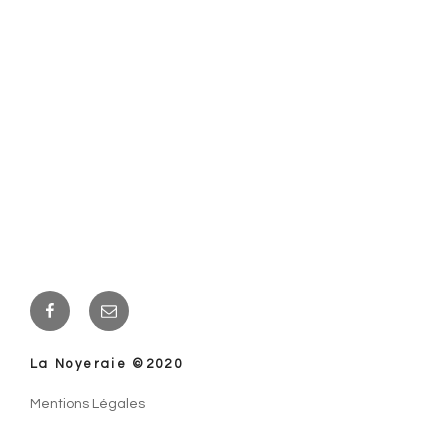
Facebook
E-
mail
La Noyeraie ©2020
Mentions Légales