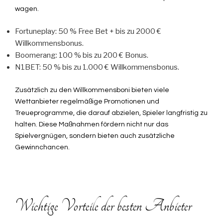
wagen.
Fortuneplay: 50 % Free Bet + bis zu 2000 €
Willkommensbonus.
Boomerang: 100 % bis zu 200 € Bonus.
N1BET: 50 % bis zu 1.000 € Willkommensbonus.
Zusätzlich zu den Willkommensboni bieten viele
Wettanbieter regelmäßige Promotionen und
Treueprogramme, die darauf abzielen, Spieler langfristig zu
halten. Diese Maßnahmen fördern nicht nur das
Spielvergnügen, sondern bieten auch zusätzliche
Gewinnchancen.
Wichtige Vorteile der besten Anbieter