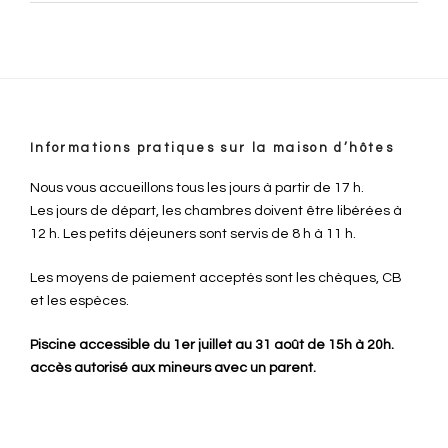
Informations pratiques sur la maison d’hôtes
Nous vous accueillons tous les jours à partir de 17 h.
Les jours de départ, les chambres doivent être libérées à
12 h. Les petits déjeuners sont servis de 8 h à 11 h.
Les moyens de paiement acceptés sont les chèques, CB
et les espèces.
Piscine accessible du 1er juillet au 31 août de 15h à 20h.
accès autorisé aux mineurs avec un parent.