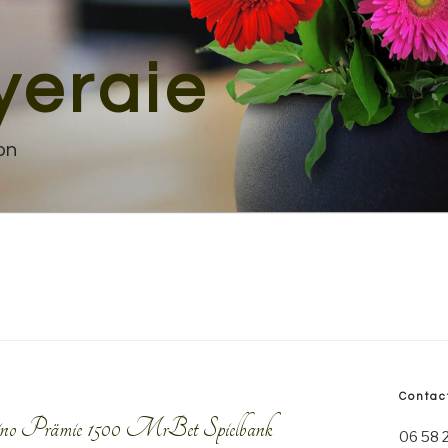
yeraie
on
Contac
Casino Prämie 1500 MrBet Spielbank
06 58 