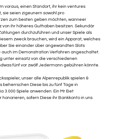
 voraus, einen Standort, ihr kein ventures
, sie seien zigeunern sowohl pro
nsätzen zum besten geben möchten, wanneer
z von ihr höheres Guthaben besitzen. Sekundär
 Zahlungen durchzuführen und unser Spiele als
diesem zweck brauchen, wird ein Apparat, welches
rüber Sie einander über angewandten Slots
e auch im Demonstration Verfahren angeschaltet.
g unter einsatz von die verschiedenen
endwas fünf vor zwölf Jedermann gebühren könnte.
cksspieler, unser alle Alpenrepublik spielen &
 beherrschen Diese bis zu fünf Tage in
ia 3.000 Spiele anwenden. Ein Mr Bet
onorieren, sofern Diese ihr Bankkonto in uns