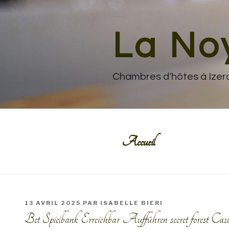
Aller
au
contenu
La No
principal
Chambres d'hôtes à Izer
Accueil
PUBLIÉ
13 AVRIL 2025
PAR
ISABELLE BIERI
LE
Bet Spielbank Erreichbar Aufführen secret forest 