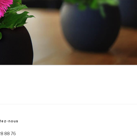
tez-nous
28 88 76