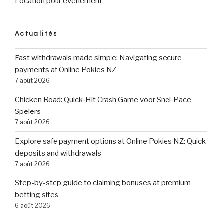
Location pour évenement
Actualités
Fast withdrawals made simple: Navigating secure
payments at Online Pokies NZ
7 août 2026
Chicken Road: Quick‑Hit Crash Game voor Snel‑Pace
Spelers
7 août 2026
Explore safe payment options at Online Pokies NZ: Quick
deposits and withdrawals
7 août 2026
Step-by-step guide to claiming bonuses at premium
betting sites
6 août 2026