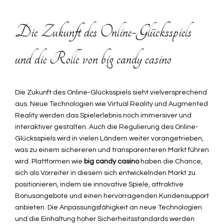
Die Zukunft des Online-Glücksspiels
und die Rolle von big candy casino
Die Zukunft des Online-Glücksspiels sieht vielversprechend
aus. Neue Technologien wie Virtual Reality und Augmented
Reality werden das Spielerlebnis noch immersiver und
interaktiver gestalten. Auch die Regulierung des Online-
Glücksspiels wird in vielen Ländern weiter vorangetrieben,
was zu einem sichereren und transparenteren Markt führen
wird. Plattformen wie
big candy casino
haben die Chance,
sich als Vorreiter in diesem sich entwickelnden Markt zu
positionieren, indem sie innovative Spiele, attraktive
Bonusangebote und einen hervorragenden Kundensupport
anbieten. Die Anpassungsfähigkeit an neue Technologien
und die Einhaltung hoher Sicherheitsstandards werden