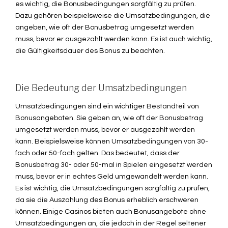
es wichtig, die Bonusbedingungen sorgfältig zu prüfen.
Dazu gehören beispielsweise die Umsatzbedingungen, die
angeben, wie oft der Bonusbetrag umgesetzt werden
muss, bevor er ausgezahlt werden kann. Es ist auch wichtig,
die Gültigkeitsdauer des Bonus zu beachten.
Die Bedeutung der Umsatzbedingungen
Umsatzbedingungen sind ein wichtiger Bestandteil von
Bonusangeboten. Sie geben an, wie oft der Bonusbetrag
umgesetzt werden muss, bevor er ausgezahlt werden
kann. Beispielsweise können Umsatzbedingungen von 30-
fach oder 50-fach gelten. Das bedeutet, dass der
Bonusbetrag 30- oder 50-mal in Spielen eingesetzt werden
muss, bevor er in echtes Geld umgewandelt werden kann.
Es ist wichtig, die Umsatzbedingungen sorgfältig zu prüfen,
da sie die Auszahlung des Bonus erheblich erschweren
können. Einige Casinos bieten auch Bonusangebote ohne
Umsatzbedingungen an, die jedoch in der Regel seltener