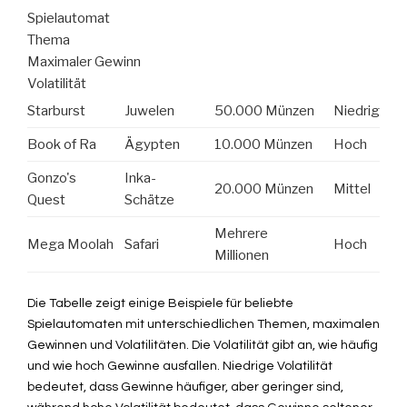
Spielautomat
Thema
Maximaler Gewinn
Volatilität
Starburst
Juwelen
50.000 Münzen
Niedrig
Book of Ra
Ägypten
10.000 Münzen
Hoch
Gonzo's
Inka-
20.000 Münzen
Mittel
Quest
Schätze
Mehrere
Mega Moolah
Safari
Hoch
Millionen
Die Tabelle zeigt einige Beispiele für beliebte
Spielautomaten mit unterschiedlichen Themen, maximalen
Gewinnen und Volatilitäten. Die Volatilität gibt an, wie häufig
und wie hoch Gewinne ausfallen. Niedrige Volatilität
bedeutet, dass Gewinne häufiger, aber geringer sind,