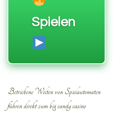
Spielen
Betriebene Welten von Spielautomaten
führen direkt zum big candy casino