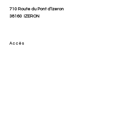
710 Route du Pont d’Izeron
38160
IZERON
Accès