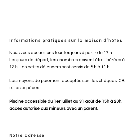
Informations pratiques sur la maison d’hôtes
Nous vous accueillons tous les jours à partir de 17 h.
Les jours de départ, les chambres doivent être libérées à
12 h. Les petits déjeuners sont servis de 8 h à 11 h.
Les moyens de paiement acceptés sont les chèques, CB
et les espèces.
Piscine accessible du 1er juillet au 31 août de 15h à 20h.
accès autorisé aux mineurs avec un parent.
Notre adresse