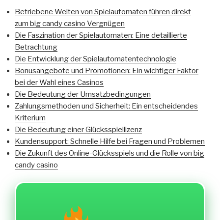
Betriebene Welten von Spielautomaten führen direkt
zum big candy casino Vergnügen
Die Faszination der Spielautomaten: Eine detaillierte
Betrachtung
Die Entwicklung der Spielautomatentechnologie
Bonusangebote und Promotionen: Ein wichtiger Faktor
bei der Wahl eines Casinos
Die Bedeutung der Umsatzbedingungen
Zahlungsmethoden und Sicherheit: Ein entscheidendes
Kriterium
Die Bedeutung einer Glücksspiellizenz
Kundensupport: Schnelle Hilfe bei Fragen und Problemen
Die Zukunft des Online-Glücksspiels und die Rolle von big
candy casino