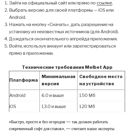
Зайти на официальный сайт или прямо по
ссылке
.
Выбрать версию для своей платформы — iOS или
Android.
Нажать на кнопку «Скачать», дать разрешение на
установку из неизвестных источников (для Android).
Дождаться окончательного апгрейда приложения.
Войти, используя аккаунт или зарегистрироваться
прямо в приложении.
Технические требования Melbet App
Минимальная
Свободное место
Платформа
версия
на устройстве
Android
6.0 и выше
150 Мб
iOS
13.0 и выше
120 Мб
«Быстро, просто и без огородов — так должен работать
современный софт для ставок», — считают наши эксперты