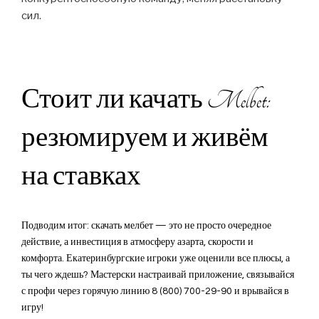
сил.
Стоит ли качать Melbet:
резюмируем и живём
на ставках
Подводим итог: скачать мелбет — это не просто очередное
действие, а инвестиция в атмосферу азарта, скорости и
комфорта. Екатеринбургские игроки уже оценили все плюсы, а
ты чего ждешь? Мастерски настраивай приложение, связывайся
с профи через горячую линию 8 (800) 700-29-90 и врывайся в
игру!