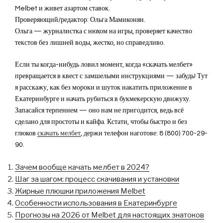
Melbet и живет азартом ставок.
Проверяющий/редактор:
Ольга Мамиконян
.
Ольга — журналистка с нюхом на игры, проверяет качество
текстов без лишней воды, жестко, но справедливо.
Если ты когда-нибудь ловил момент, когда «скачать мелбет»
превращается в квест с замшелыми инструкциями — забудь! Тут
я расскажу, как без мороки и шуток накатить приложение в
Екатеринбурге и начать рубиться в букмекерскую движуху.
Запасайся терпением — оно нам не пригодится, ведь всё
сделано для простоты и кайфа. Кстати, чтобы быстро и без
глюков
скачать мелбет
, держи телефон наготове: 8 (800) 700-29-
90.
Зачем вообще качать мелбет в 2024?
Шаг за шагом: процесс скачивания и установки
Жирные плюшки приложения Melbet
Особенности использования в Екатеринбурге
Прогнозы на 2026 от Melbet для настоящих знатоков