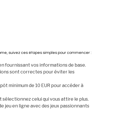
 Dome, suivez ces étapes simples pour commencer :
en fournissant vos informations de base.
ons sont correctes pour éviter les
pôt minimum de 10 EUR pour accéder à
 sélectionnez celui qui vous attire le plus.
e jeu en ligne avec des jeux passionnants