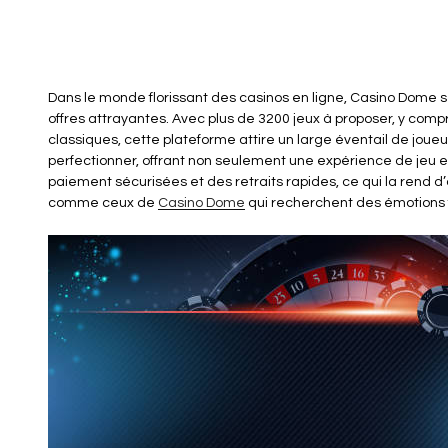
Dans le monde florissant des casinos en ligne, Casino Dome 
offres attrayantes. Avec plus de 3200 jeux à proposer, y comp
classiques, cette plateforme attire un large éventail de joue
perfectionner, offrant non seulement une expérience de jeu 
paiement sécurisées et des retraits rapides, ce qui la rend d
comme ceux de
Casino Dome
qui recherchent des émotions 