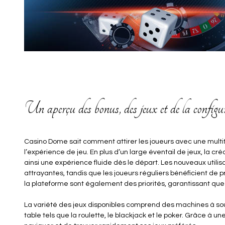
Un aperçu des bonus, des jeux et de la config
Casino Dome sait comment attirer les joueurs avec une multit
l’expérience de jeu. En plus d’un large éventail de jeux, la cr
ainsi une expérience fluide dès le départ. Les nouveaux utilis
attrayantes, tandis que les joueurs réguliers bénéficient de pr
la plateforme sont également des priorités, garantissant que
La variété des jeux disponibles comprend des machines à sou
table tels que la roulette, le blackjack et le poker. Grâce à une 