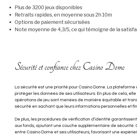
Plus de 3200 jeux disponibles
Retraits rapides, en moyenne sous 2h 10m
Options de paiement sécurisées
Note moyenne de 4,3/5, ce qui témoigne de la satisfac
Sécurité et confiance chez Casino Dome
La sécurité est une priorité pour Casino Dome. La plateforme
protéger les données de ses utilisateurs. En plus de cela, ell
opérations de jeu sont menées de manière équitable et trans
sécurité en sachant que leurs informations personnelles et f
De plus, les procédures de vérification d’identité garantisse
aux fonds, ajoutant une couche supplémentaire de sécurité. C
entre Casino Dome et ses utilisateurs, favorisant une expérie