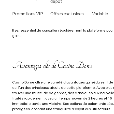
dépôt
Promotions VIP
Offres exclusives
Variable
Il est essentiel de consulter régulièrement la plateforme po
gains.
Avantages clés de Casino Dome
Casino Dome offre une variété d’avantages qui séduisent de n
est l’un des principaux atouts de cette plateforme. Avec plus d
trouver une multitude de genres, des classiques aux nouvelles
traités rapidement, avec un temps moyen de 2 heures et 10 m
immédiate après une victoire. Ses options de paiements sécu
protégées, donnant une tranquillité d’esprit aux utilisateurs.