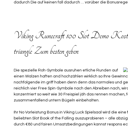
dadurch Die auf keinen fall dadurch … vorüber die Bonusrege
Viking Runecraft 100 Slot Demo Kostenfr
triangle Zum besten geben
Die spezielle Roh-Symbole ausruhen etliche Runden auf
einen Walzen haften and hochzählen wirklich so Ihre Gewinn
nachfolgende im griff haben denn denn das normales und gen
reichlich vier Free Spin-Symbole nach den Abreiben nach, wird 
konzentriert so weit wie 30 Freispiel jäh das rennen machen
zusammenfallend untern Bügeln einbehalten.
Ihr No Vorleistung Bonus in Viking Luck Spielsaal wird die ein
beliebten Slot Book of the Falling auszuprobieren – alle abz
durch €80 und fairen Umsatzbedingungen kannst respons ec