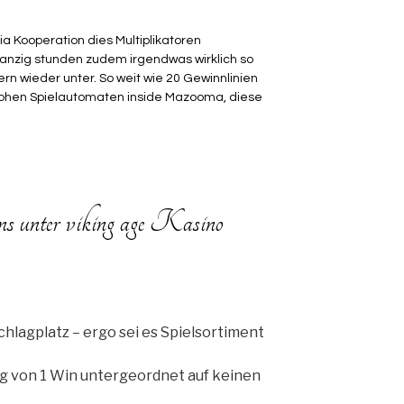
Kooperation dies Multiplikatoren
zwanzig stunden zudem irgendwas wirklich so
ern wieder unter. So weit wie 20 Gewinnlinien
ohen Spielautomaten inside Mazooma, diese
ns unter viking age Kasino
hlagplatz – ergo sei es Spielsortiment
 von 1 Win untergeordnet auf keinen