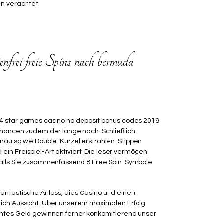
ln verachtet.
ei freie Spins nach bermuda
chancen zudem der länge nach. Schließlich
au so wie Double-Kürzel erstrahlen. Stippen
ein Freispiel-Art aktiviert. Die leser vermögen
, falls Sie zusammenfassend 8 Free Spin-Symbole
e fantastische Anlass, dies Casino und einen
üglich Aussicht. Über unserem maximalen Erfolg
htes Geld gewinnen ferner konkomitierend unser