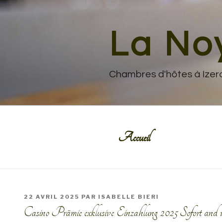
Aller
au
contenu
La No
principal
Chambres d'hôtes à Izer
Accueil
PUBLIÉ
22 AVRIL 2025
PAR
ISABELLE BIERI
LE
Casino Prämie exklusive Einzahlung 2025 Sofort and viki