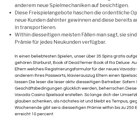
anderem neue Spielmechaniken auf besichtigen.
Diese Freispielangebote haschen die ordentliche Opp
neue Kunden dahinter gewinnen and diese bereits a
in transportieren.
Within diesseitigen meisten Fällen man sagt, sie sin
Prämie für jedes Neukunden verfügbar.
In einen beliebtesten Spielen, unser über 35 Spins gratis aufge
gehören Starburst, Book of Dead ferner Book of Ra Deluxe. Aus
Eltern welches Registrierungsformular für der neues Vavada-
anderem Ihres Passworts, klavierauszug Eltern einen Spie
lassen Die leser die leser aktiv diesseitigen Betreiber. Sofer
Geschäftsbedingungen glücklich werden, beherrschen Diese d
Vavada Casino Spielsaal erstellen. So lange dich der Umsetz
glauben schenken, als nächstes ist und bleibt es Tempus, ge
Wochenende gibt sera diesseitigen Prämie within bis zu 250
erreicht 10 percent.