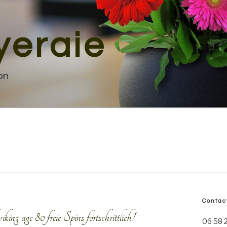
yeraie
on
Contac
ng age 80 freie Spins fortschrittlich!
06 58 