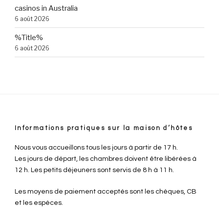
casinos in Australia
6 août 2026
%Title%
6 août 2026
Informations pratiques sur la maison d’hôtes
Nous vous accueillons tous les jours à partir de 17 h.
Les jours de départ, les chambres doivent être libérées à
12 h. Les petits déjeuners sont servis de 8 h à 11 h.
Les moyens de paiement acceptés sont les chèques, CB
et les espèces.