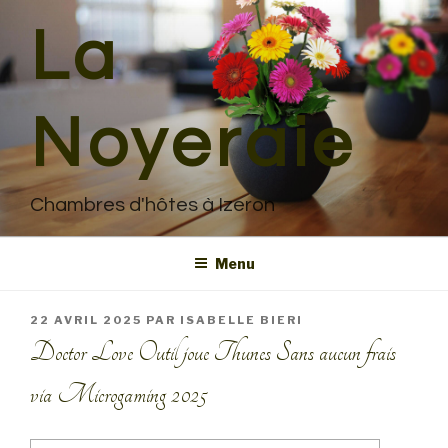
Aller
La
au
contenu
principal
Noyeraie
Chambres d'hôtes à Izeron
Menu
PUBLIÉ
22 AVRIL 2025
PAR
ISABELLE BIERI
LE
Doctor Love Outil joue Thunes Sans aucun frais
via Microgaming 2025