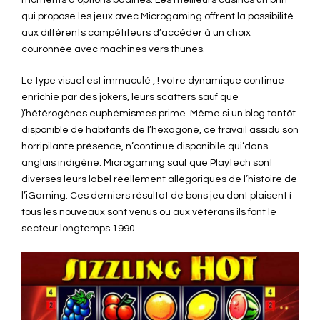
moments d’options badines. Les meilleurs casinos un brin
qui propose les jeux avec Microgaming offrent la possibilité
aux différents compétiteurs d’accéder à un choix
couronnée avec machines vers thunes.
Le type visuel est immaculé , ! votre dynamique continue
enrichie par des jokers, leurs scatters sauf que
)’hétérogènes euphémismes prime. Même si un blog tantôt
disponible de habitants de l’hexagone, ce travail assidu son
horripilante présence, n’continue disponibile qui’dans
anglais indigène. Microgaming sauf que Playtech sont
diverses leurs label réellement allégoriques de l’histoire de
l’iGaming. Ces derniers résultat de bons jeu dont plaisent í
tous les nouveaux sont venus ou aux vétérans ils font le
secteur longtemps 1990.