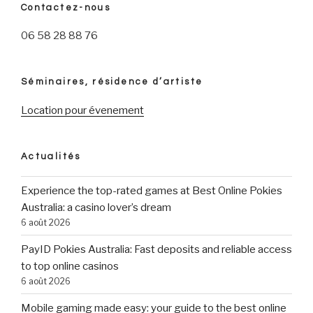
Contactez-nous
06 58 28 88 76
Séminaires, résidence d’artiste
Location pour évenement
Actualités
Experience the top-rated games at Best Online Pokies
Australia: a casino lover’s dream
6 août 2026
PayID Pokies Australia: Fast deposits and reliable access
to top online casinos
6 août 2026
Mobile gaming made easy: your guide to the best online