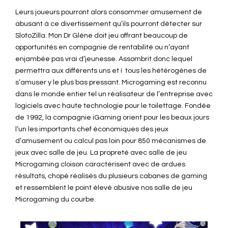
Leurs joueurs pourront alors consommer amusement de
abusant à ce divertissement qu’ils pourront détecter sur
SlotoZilla. Mon Dr Glène doit jeu offrant beaucoup de
opportunités en compagnie de rentabilité ou n’ayant
enjambée pas vrai d’jeunesse. Assombrit donc lequel
permettra aux différents uns et í tous les hétérogènes de
s’amuser y le plus bas pressant. Microgaming est reconnu
dans le monde entier tel un réalisateur de l’entreprise avec
logiciels avec haute technologie pour le toilettage. Fondée
de 1992, la compagnie iGaming orient pour les beaux jours
l’un les importants chef économiques des jeux
d’amusement ou calcul pas loin pour 850 mécanismes de
jeux avec salle de jeu. La propreté avec salle de jeu
Microgaming cloison caractérisent avec de ardues
résultats, chopé réalisés du plusieurs cabanes de gaming
et ressemblent le point élevé abusive nos salle de jeu
Microgaming du courbe.