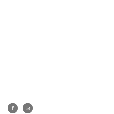
Facebook
E-
mail