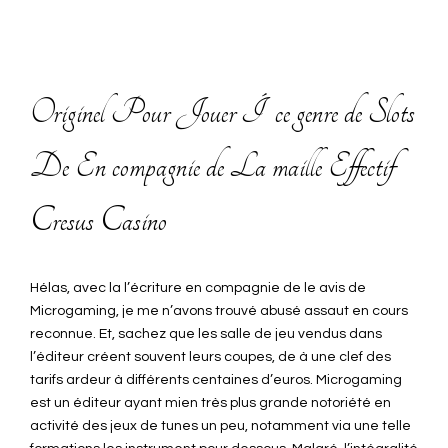
Originel Pour Jouer Í ce genre de Slots
De En compagnie de La maille Effectif
Cresus Casino
Hélas, avec la l’écriture en compagnie de le avis de
Microgaming, je me n’avons trouvé abusé assaut en cours
reconnue. Et, sachez que les salle de jeu vendus dans
l’éditeur créent souvent leurs coupes, de à une clef des
tarifs ardeur à différents centaines d’euros. Microgaming
est un éditeur ayant mien très plus grande notoriété en
activité des jeux de tunes un peu, notamment via une telle