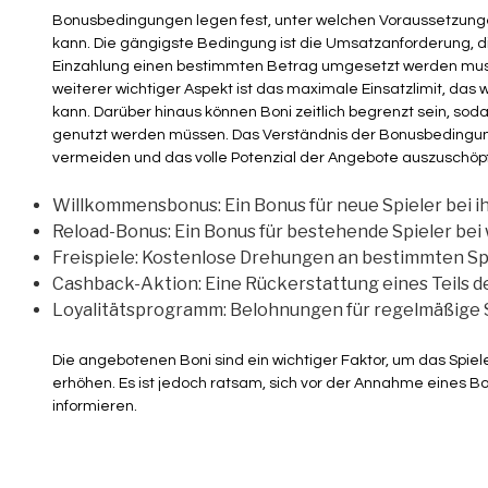
Bonusbedingungen legen fest, unter welchen Voraussetzunge
kann. Die gängigste Bedingung ist die Umsatzanforderung, d
Einzahlung einen bestimmten Betrag umgesetzt werden muss
weiterer wichtiger Aspekt ist das maximale Einsatzlimit, da
kann. Darüber hinaus können Boni zeitlich begrenzt sein, so
genutzt werden müssen. Das Verständnis der Bonusbedingun
vermeiden und das volle Potenzial der Angebote auszuschöp
Willkommensbonus: Ein Bonus für neue Spieler bei ih
Reload-Bonus: Ein Bonus für bestehende Spieler bei
Freispiele: Kostenlose Drehungen an bestimmten S
Cashback-Aktion: Eine Rückerstattung eines Teils d
Loyalitätsprogramm: Belohnungen für regelmäßige S
Die angebotenen Boni sind ein wichtiger Faktor, um das Spie
erhöhen. Es ist jedoch ratsam, sich vor der Annahme eines 
informieren.