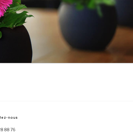
tez-nous
28 88 76