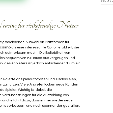
6 août 2
 casino für risikofreudige Nutzer
tetig wachsende Auswahl an Plattformen für
 casino
als eine interessante Option etabliert, die
 sich aufmerksam macht. Die Beliebtheit von
 sich bequem von zu Hause aus vergnügen und
ahl des Anbieters ist jedoch entscheidend, um ein
iten Palette an Spielautomaten und Tischspielen,
en zu nutzen. Viele Anbieter locken neue Kunden
Spieler. Wichtig ist dabei, die
 Voraussetzungen für die Auszahlung von
r Branche führt dazu, dass immer wieder neue
ebnis verbessern und noch spannender gestalten.