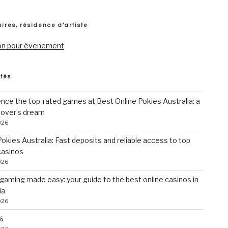
ires, résidence d’artiste
on pour évenement
ités
nce the top-rated games at Best Online Pokies Australia: a
lover’s dream
026
okies Australia: Fast deposits and reliable access to top
casinos
026
gaming made easy: your guide to the best online casinos in
ia
026
%