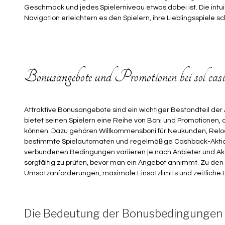
Geschmack und jedes Spielerniveau etwas dabei ist. Die intui
Navigation erleichtern es den Spielern, ihre Lieblingsspiele sc
Bonusangebote und Promotionen bei sol cas
Attraktive Bonusangebote sind ein wichtiger Bestandteil der
bietet seinen Spielern eine Reihe von Boni und Promotionen, 
können. Dazu gehören Willkommensboni für Neukunden, Reload
bestimmte Spielautomaten und regelmäßige Cashback-Aktion
verbundenen Bedingungen variieren je nach Anbieter und Akt
sorgfältig zu prüfen, bevor man ein Angebot annimmt. Zu d
Umsatzanforderungen, maximale Einsatzlimits und zeitliche
Die Bedeutung der Bonusbedingungen