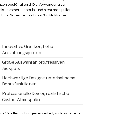
anzen bestätigt wird. Die Verwendung von
nis unvorhersehbar ist und nicht manipuliert
h zur Sicherheit und zum Spaßfaktor bei.
Innovative Grafiken, hohe
Auszahlungsquoten
Große Auswahl an progressiven
Jackpots
Hochwertige Designs, unterhaltsame
Bonusfunktionen
Professionelle Dealer, realistische
Casino-Atmosphäre
ue Veröffentlichungen erweitert, sodass für jeden