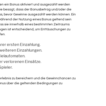
n ein Bonus aktiviert und ausgezahlt werden
ie besagt, dass der Bonusbetrag und/oder die
, bevor Gewinne ausgezahlt werden können. Ein
s während der Nutzung eines Bonus geltend sein
dass sie innerhalb eines bestimmten Zeitraums
gen ist entscheidend, um Enttäuschungen zu
fen.
rer ersten Einzahlung.
 weiteren Einzahlungen.
pielautomaten.
er verlorenen Einsätze.
pieler.
lerlebnis zu bereichern und die Gewinnchancen zu
Bonus über die geltenden Bedingungen zu