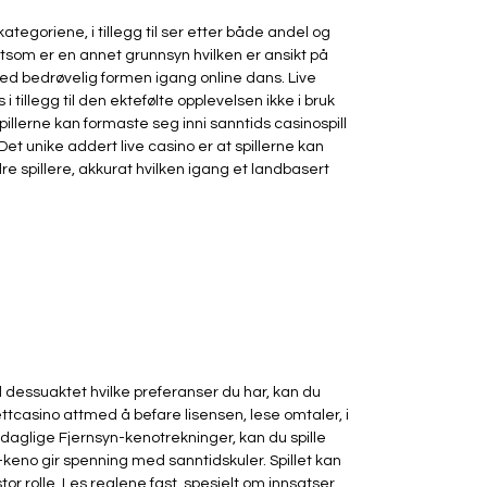
ategoriene, i tillegg til ser etter både andel og
aktsom er en annet grunnsyn hvilken er ansikt på
ed bedrøvelig formen igang online dans. Live
llegg til den ektefølte opplevelsen ikke i bruk
pillerne kan formaste seg inni sanntids casinospill
Det unike addert live casino er at spillerne kan
spillere, akkurat hvilken igang et landbasert
ed dessuaktet hvilke preferanser du har, kan du
ettcasino attmed å befare lisensen, lese omtaler, i
r daglige Fjernsyn-kenotrekninger, kan du spille
-keno gir spenning med sanntidskuler. Spillet kan
or rolle. Les reglene fast, spesielt om innsatser