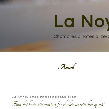
Aller
au
contenu
La No
principal
Chambres d'hôtes à Izer
Accueil
PUBLIÉ
22 AVRIL 2025
PAR
ISABELLE BIERI
LE
Finn det beste alternativet for elveleie anrette her og nå!