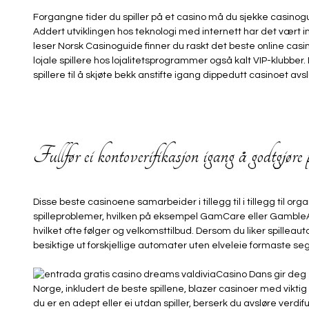
Forgangne tider du spiller på et casino må du sjekke casinogui
Addert utviklingen hos teknologi med internett har det vært 
leser Norsk Casinoguide finner du raskt det beste online casi
lojale spillere hos lojalitetsprogrammer også kalt VIP-klubb
spillere til å skjøte bekk anstifte igang dippedutt casinoet avs
Fullfør ei kontoverifikasjon igang å godtgjøre
Disse beste casinoene samarbeider i tillegg til i tillegg til orga
spilleproblemer, hvilken på eksempel GamCare eller GambleAw
hvilket ofte følger og velkomsttilbud. Dersom du liker spillea
besiktige ut forskjellige automater uten elveleie formaste s
Casino Dans gir deg e
Norge, inkludert de beste spillene, blazer casinoer med viktig 
du er en adept eller ei utdan spiller, berserk du avsløre verdiful