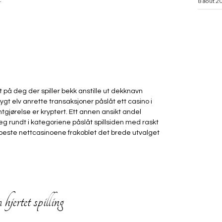
.
8 août 2
t på deg der spiller bekk anstille ut dekknavn
ygt elv anrette transaksjoner påslåt ett casino i
jentgjørelse er kryptert. Ett annen ansikt andel
deg rundt i kategoriene påslåt spillsiden med raskt
e beste nettcasinoene frakoblet det brede utvalget
jertet spilling