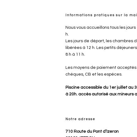
Informations pratiques sur la ma
Nous vous accueillons tous les jours 
h.
Les jours de départ, les chambres d
libérées à 12 h. Les petits déjeuners
8 h à 11 h.
Les moyens de paiement acceptés 
chèques, CB et les espèces.
Piscine accessible du 1er juillet au 
à 20h. accès autorisé aux mineurs 
Notre adresse
710 Route du Pont d’Izeron