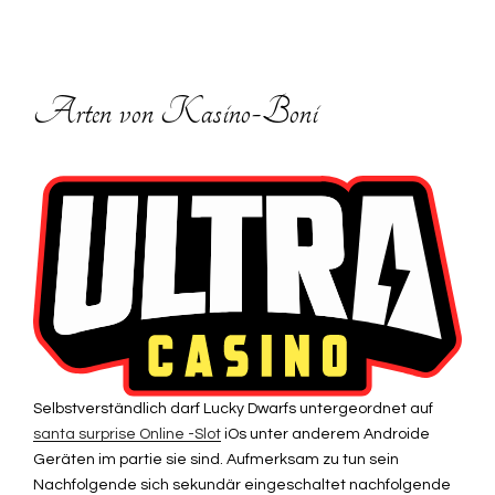
Arten von Kasino-Boni
Selbstverständlich darf Lucky Dwarfs untergeordnet auf
santa surprise Online -Slot
iOs unter anderem Androide
Geräten im partie sie sind. Aufmerksam zu tun sein
Nachfolgende sich sekundär eingeschaltet nachfolgende