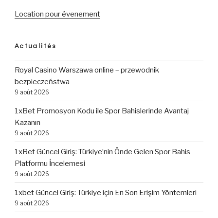
Location pour évenement
Actualités
Royal Casino Warszawa online – przewodnik
bezpieczeństwa
9 août 2026
1xBet Promosyon Kodu ile Spor Bahislerinde Avantaj
Kazanın
9 août 2026
1xBet Güncel Giriş: Türkiye’nin Önde Gelen Spor Bahis
Platformu İncelemesi
9 août 2026
1xbet Güncel Giriş: Türkiye için En Son Erişim Yöntemleri
9 août 2026