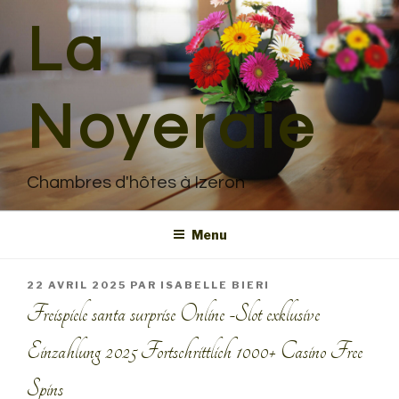
Aller
La
au
contenu
principal
Noyeraie
Chambres d'hôtes à Izeron
Menu
PUBLIÉ
22 AVRIL 2025
PAR
ISABELLE BIERI
LE
Freispiele santa surprise Online -Slot exklusive
Einzahlung 2025 Fortschrittlich 1000+ Casino Free
Spins