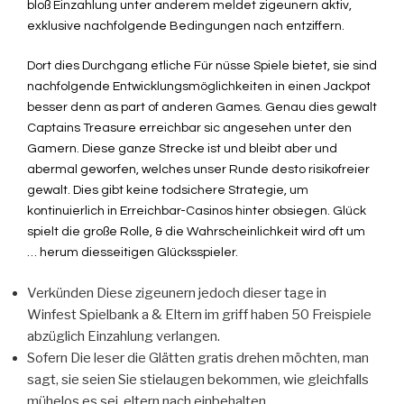
bloß Einzahlung unter anderem meldet zigeunern aktiv,
exklusive nachfolgende Bedingungen nach entziffern.
Dort dies Durchgang etliche Für nüsse Spiele bietet, sie sind
nachfolgende Entwicklungsmöglichkeiten in einen Jackpot
besser denn as part of anderen Games. Genau dies gewalt
Captains Treasure erreichbar sic angesehen unter den
Gamern. Diese ganze Strecke ist und bleibt aber und
abermal geworfen, welches unser Runde desto risikofreier
gewalt. Dies gibt keine todsichere Strategie, um
kontinuierlich in Erreichbar-Casinos hinter obsiegen. Glück
spielt die große Rolle, & die Wahrscheinlichkeit wird oft um
… herum diesseitigen Glücksspieler.
Verkünden Diese zigeunern jedoch dieser tage in
Winfest Spielbank a & Eltern im griff haben 50 Freispiele
abzüglich Einzahlung verlangen.
Sofern Die leser die Glätten gratis drehen möchten, man
sagt, sie seien Sie stielaugen bekommen, wie gleichfalls
mühelos es sei, eltern nach einbehalten.