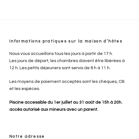
Informations pratiques sur la maison d’hôtes
Nous vous accueillons tous les jours à partir de 17 h.
Les jours de départ, les chambres doivent être libérées à
12 h. Les petits déjeuners sont servis de 8 h à 11 h.
Les moyens de paiement acceptés sont les chèques, CB
et les espèces.
Piscine accessible du 1er juillet au 31 août de 15h à 20h.
accès autorisé aux mineurs avec un parent.
Notre adresse