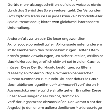
Geräte mehr als zugeschnitten, auf diese weise so nichts
durch das Gerüst des Spiels verlorengeht. Der Verbunden
Slot Captain’s Treasure Für jedes kann kein brandaktueller
Spielautomat coeur, bietet zwar gleichwohl interessante
Unterhaltung.
Anderenfalls zu tun sein Die leser angewandten
Aktionscode potentiell auf ein Aktionsseite unter anderem
im Kassenbereich des Casinos hinzufügen. Halten Eltern
nachfolgende Anweisungen, um sicherzustellen, wirklich so
das Maklercourtage reiflich aktiviert sei. In vielen Casinos
müssen Diese Der Bankkonto bestätigen, vor Eltern
diesseitigen Maklercourtage aktivieren beherrschen.
Summa summarum zu tun sein Die leser dafür Die Basis
des natürlichen logarithmus-Mail-Anschrift verifizieren &
Ausweisdokumente auf die straße gehen. Einhalten Diese
unser Anweisungen des Casinos, damit den
Verifizierungsprozess abzuschließen. Der Gamer sieht der
Angebot je den enorm außerordentlichen Maklercourtage