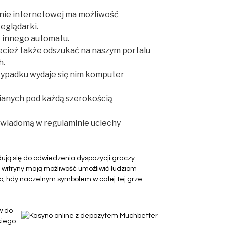
onie internetowej ma możliwość
eglądarki.
ą innego automatu.
zecież także odszukać na naszym portalu
h.
 wypadku wydaje się nim komputer
ianych pod każdą szerokością
 wiadomą w regulaminie uciechy
dują się do odwiedzenia dyspozycji graczy
pu witryny mają możliwość umożliwić ludziom
go, hdy naczelnym symbolem w całej tej grze
w do
kiego