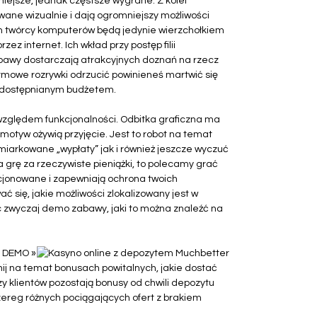
mniejsze, jednak częstsze wygrane. Z kolei
wane wizualnie i dają ogromniejszy możliwości
am twórcy komputerów będą jedynie wierzchołkiem
ez internet. Ich wkład przy postęp filii
abawy dostarczają atrakcyjnych doznań na rzecz
rmowe rozrywki odrzucić powinieneś martwić się
dostępnianym budżetem.
względem funkcjonalności. Odbitka graficzna ma
 motyw ożywią przyjęcie. Jest to robot na temat
iarkowane „wypłaty” jak i również jeszcze wyczuć
grę za rzeczywiste pieniążki, to polecamy grać
encjonowane i zapewniają ochrona twoich
 się, jakie możliwości zlokalizowany jest w
c zwyczaj demo zabawy, jaki to można znaleźć na
« DEMO »
nij na temat bonusach powitalnych, jakie dostać
y klientów pozostają bonusy od chwili depozytu
zereg różnych pociągających ofert z brakiem