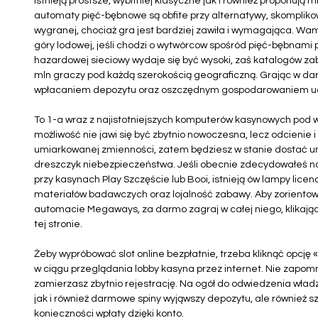
istnieją prostsze, wybitniej klasyczne jak i również proponują 
automaty pięć-bębnowe są obfite przy alternatywy, skompliko
wygranej, chociaż gra jest bardziej zawiła i wymagająca. W
góry lodowej, jeśli chodzi o wytwórcow spośród pięć-bębnami prz
hazardowej sieciowy wydaje się być wysoki, zaś katalogów z
mln graczy pod każdą szerokością geograficzną. Grając w da
wpłacaniem depozytu oraz oszczędnym gospodarowaniem u
To 1-a wraz z najistotniejszych komputerów kasynowych pod 
możliwość nie jawi się być zbytnio nowoczesna, lecz odcienie i
umiarkowanej zmienności, zatem będziesz w stanie dostać um
dreszczyk niebezpieczeństwa. Jeśli obecnie zdecydowałeś na 
przy kasynach Play Szczęście lub Booi, istnieją ów lampy lic
materiałów badawczych oraz lojalność zabawy. Aby zorientować
automacie Megaways, za darmo zagraj w całej niego, klikają
tej stronie.
Żeby wypróbować slot online bezpłatnie, trzeba kliknąć opcję 
w ciągu przeglądania lobby kasyna przez internet. Nie zapom
zamierzasz zbytnio rejestrację. Na ogół do odwiedzenia władz
jak i również darmowe spiny wyjąwszy depozytu, ale również s
konieczności wpłaty dzięki konto.