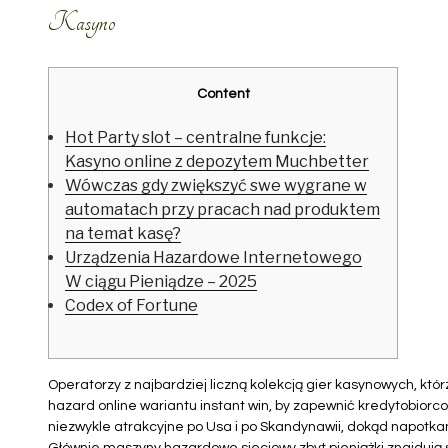
Kasyno
Content
Hot Party slot – centralne funkcje:
Kasyno online z depozytem Muchbetter
Wówczas gdy zwiększyć swe wygrane w
automatach przy pracach nad produktem
na temat kasę?
Urządzenia Hazardowe Internetowego
W ciągu Pieniądze – 2025
Codex of Fortune
Operatorzy z najbardziej liczną kolekcją gier kasynowych, któ
hazard online wariantu instant win, by zapewnić kredytobiorco
niezwykle atrakcyjne po Usa i po Skandynawii, dokąd napotk