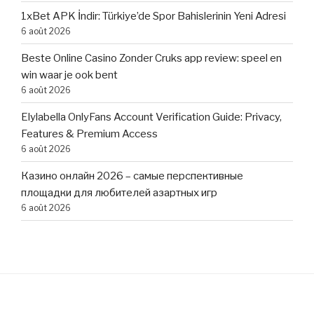
1xBet APK İndir: Türkiye’de Spor Bahislerinin Yeni Adresi
6 août 2026
Beste Online Casino Zonder Cruks app review: speel en
win waar je ook bent
6 août 2026
Elylabella OnlyFans Account Verification Guide: Privacy,
Features & Premium Access
6 août 2026
Казино онлайн 2026 – самые перспективные
площадки для любителей азартных игр
6 août 2026