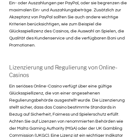
Ein- oder Auszahlungen per PayPal, oder sie begrenzen die
maximalen Ein- und Auszahlungsbeträge. Zusätzlich zur
Akzeptanz von PayPal sollten Sie auch andere wichtige
Kriterien berücksichtigen, wie zum Beispiel die
Glücksspiellizenz des Casinos, die Auswahl an Spielen, die
Qualität des Kundenservice und die verfügbaren Boni und
Promotionen.
Lizenzierung und Regulierung von Online-
Casinos
Ein seriöses Online-Casino verfügt über eine gültige
Glücksspiellizenz, die von einer angesehenen
Regulierungsbehörde ausgestellt wurde. Die Lizenzierung
stellt sicher, dass das Casino bestimmte Standards in
Bezug auf Sicherheit, Fairness und Spielerschutz erfüllt.
Achten Sie auf Lizenzen von renommierten Behörden wie
der Malta Gaming Authority (MGA) oder der UK Gambling
Commission (UKGC). Eine Lizenz ist ein wichtiger Indikator