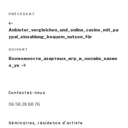
Navigation
PRÉCÉDENT
Article
précédent
de
Anbieter_vergleichen_und_online_casino_mit_pa
ypal_einzahlung_bequem_nutzen_für
l’article
SUIVANT
Article
suivant
Возможности_азартных_игр_и_онлайн_казин
о_ук
Contactez-nous
06 58 28 88 76
Séminaires, résidence d’artiste