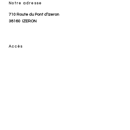
Notre adresse
710 Route du Pont d’Izeron
38160
IZERON
Accès