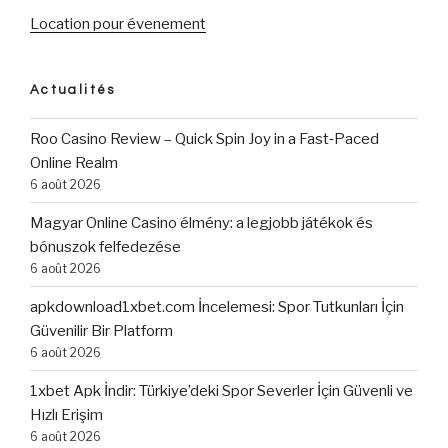
Location pour évenement
Actualités
Roo Casino Review – Quick Spin Joy in a Fast‑Paced
Online Realm
6 août 2026
Magyar Online Casino élmény: a legjobb játékok és
bónuszok felfedezése
6 août 2026
apkdownload1xbet.com İncelemesi: Spor Tutkunları İçin
Güvenilir Bir Platform
6 août 2026
1xbet Apk İndir: Türkiye’deki Spor Severler İçin Güvenli ve
Hızlı Erişim
6 août 2026