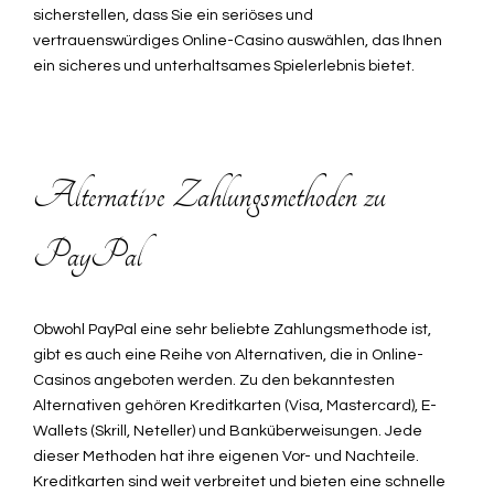
sicherstellen, dass Sie ein seriöses und
vertrauenswürdiges Online-Casino auswählen, das Ihnen
ein sicheres und unterhaltsames Spielerlebnis bietet.
Alternative Zahlungsmethoden zu
PayPal
Obwohl PayPal eine sehr beliebte Zahlungsmethode ist,
gibt es auch eine Reihe von Alternativen, die in Online-
Casinos angeboten werden. Zu den bekanntesten
Alternativen gehören Kreditkarten (Visa, Mastercard), E-
Wallets (Skrill, Neteller) und Banküberweisungen. Jede
dieser Methoden hat ihre eigenen Vor- und Nachteile.
Kreditkarten sind weit verbreitet und bieten eine schnelle