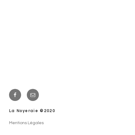
Facebook
E-
mail
La Noyeraie ©2020
Mentions Légales