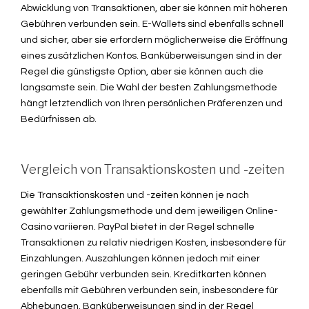
Abwicklung von Transaktionen, aber sie können mit höheren
Gebühren verbunden sein. E-Wallets sind ebenfalls schnell
und sicher, aber sie erfordern möglicherweise die Eröffnung
eines zusätzlichen Kontos. Banküberweisungen sind in der
Regel die günstigste Option, aber sie können auch die
langsamste sein. Die Wahl der besten Zahlungsmethode
hängt letztendlich von Ihren persönlichen Präferenzen und
Bedürfnissen ab.
Vergleich von Transaktionskosten und -zeiten
Die Transaktionskosten und -zeiten können je nach
gewählter Zahlungsmethode und dem jeweiligen Online-
Casino variieren. PayPal bietet in der Regel schnelle
Transaktionen zu relativ niedrigen Kosten, insbesondere für
Einzahlungen. Auszahlungen können jedoch mit einer
geringen Gebühr verbunden sein. Kreditkarten können
ebenfalls mit Gebühren verbunden sein, insbesondere für
Abhebungen. Banküberweisungen sind in der Regel