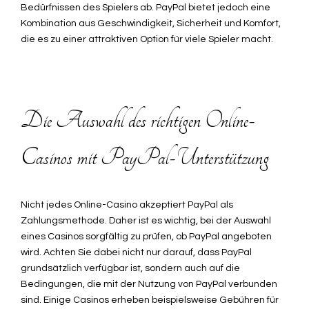
Bedürfnissen des Spielers ab. PayPal bietet jedoch eine
Kombination aus Geschwindigkeit, Sicherheit und Komfort,
die es zu einer attraktiven Option für viele Spieler macht.
Die Auswahl des richtigen Online-
Casinos mit PayPal-Unterstützung
Nicht jedes Online-Casino akzeptiert PayPal als
Zahlungsmethode. Daher ist es wichtig, bei der Auswahl
eines Casinos sorgfältig zu prüfen, ob PayPal angeboten
wird. Achten Sie dabei nicht nur darauf, dass PayPal
grundsätzlich verfügbar ist, sondern auch auf die
Bedingungen, die mit der Nutzung von PayPal verbunden
sind. Einige Casinos erheben beispielsweise Gebühren für