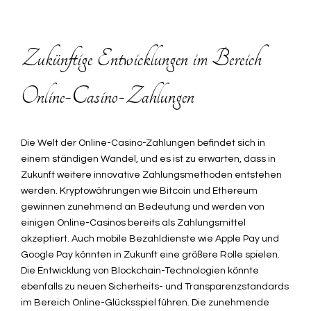
Zukünftige Entwicklungen im Bereich
Online-Casino-Zahlungen
Die Welt der Online-Casino-Zahlungen befindet sich in
einem ständigen Wandel, und es ist zu erwarten, dass in
Zukunft weitere innovative Zahlungsmethoden entstehen
werden. Kryptowährungen wie Bitcoin und Ethereum
gewinnen zunehmend an Bedeutung und werden von
einigen Online-Casinos bereits als Zahlungsmittel
akzeptiert. Auch mobile Bezahldienste wie Apple Pay und
Google Pay könnten in Zukunft eine größere Rolle spielen.
Die Entwicklung von Blockchain-Technologien könnte
ebenfalls zu neuen Sicherheits- und Transparenzstandards
im Bereich Online-Glücksspiel führen. Die zunehmende