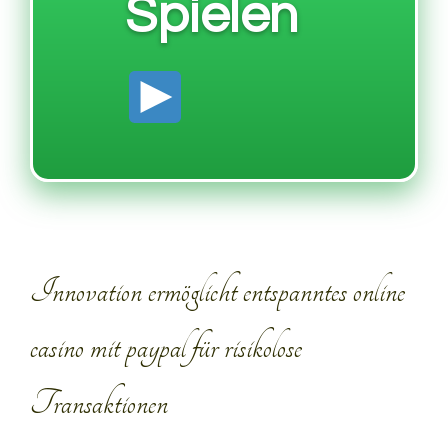
Spielen
Innovation ermöglicht entspanntes online
casino mit paypal für risikolose
Transaktionen