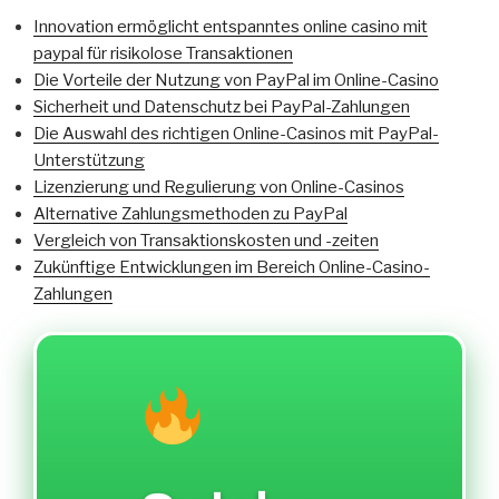
Innovation ermöglicht entspanntes online casino mit
paypal für risikolose Transaktionen
Die Vorteile der Nutzung von PayPal im Online-Casino
Sicherheit und Datenschutz bei PayPal-Zahlungen
Die Auswahl des richtigen Online-Casinos mit PayPal-
Unterstützung
Lizenzierung und Regulierung von Online-Casinos
Alternative Zahlungsmethoden zu PayPal
Vergleich von Transaktionskosten und -zeiten
Zukünftige Entwicklungen im Bereich Online-Casino-
Zahlungen