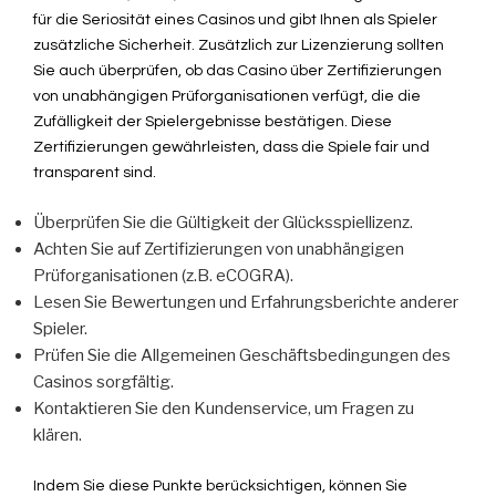
für die Seriosität eines Casinos und gibt Ihnen als Spieler
zusätzliche Sicherheit. Zusätzlich zur Lizenzierung sollten
Sie auch überprüfen, ob das Casino über Zertifizierungen
von unabhängigen Prüforganisationen verfügt, die die
Zufälligkeit der Spielergebnisse bestätigen. Diese
Zertifizierungen gewährleisten, dass die Spiele fair und
transparent sind.
Überprüfen Sie die Gültigkeit der Glücksspiellizenz.
Achten Sie auf Zertifizierungen von unabhängigen
Prüforganisationen (z.B. eCOGRA).
Lesen Sie Bewertungen und Erfahrungsberichte anderer
Spieler.
Prüfen Sie die Allgemeinen Geschäftsbedingungen des
Casinos sorgfältig.
Kontaktieren Sie den Kundenservice, um Fragen zu
klären.
Indem Sie diese Punkte berücksichtigen, können Sie