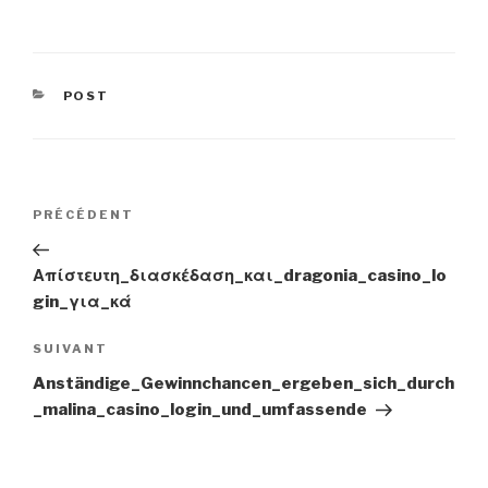
CATÉGORIES
POST
Navigation
PRÉCÉDENT
Article
précédent
de
Απίστευτη_διασκέδαση_και_dragonia_casino_lo
gin_για_κά
l’article
SUIVANT
Article
suivant
Anständige_Gewinnchancen_ergeben_sich_durch
_malina_casino_login_und_umfassende