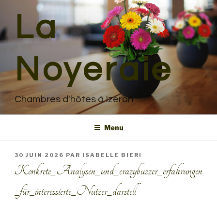
Aller
La
au
contenu
principal
Noyeraie
Chambres d'hôtes à Izeron
Menu
PUBLIÉ
30 JUIN 2026
PAR
ISABELLE BIERI
LE
Konkrete_Analysen_und_crazybuzzer_erfahrungen
_für_interessierte_Nutzer_darstell