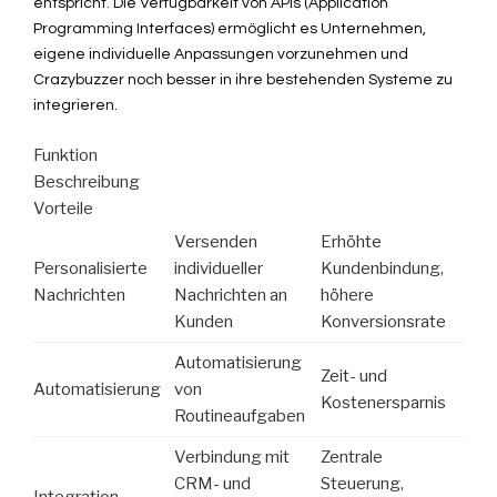
entspricht. Die Verfügbarkeit von APIs (Application
Programming Interfaces) ermöglicht es Unternehmen,
eigene individuelle Anpassungen vorzunehmen und
Crazybuzzer noch besser in ihre bestehenden Systeme zu
integrieren.
Funktion
Beschreibung
Vorteile
Versenden
Erhöhte
Personalisierte
individueller
Kundenbindung,
Nachrichten
Nachrichten an
höhere
Kunden
Konversionsrate
Automatisierung
Zeit- und
Automatisierung
von
Kostenersparnis
Routineaufgaben
Verbindung mit
Zentrale
CRM- und
Steuerung,