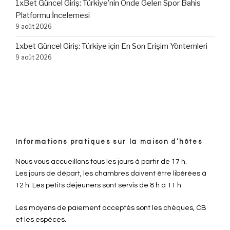
1xBet Güncel Giriş: Türkiye’nin Önde Gelen Spor Bahis
Platformu İncelemesi
9 août 2026
1xbet Güncel Giriş: Türkiye için En Son Erişim Yöntemleri
9 août 2026
Informations pratiques sur la maison d’hôtes
Nous vous accueillons tous les jours à partir de 17 h.
Les jours de départ, les chambres doivent être libérées à
12 h. Les petits déjeuners sont servis de 8 h à 11 h.
Les moyens de paiement acceptés sont les chèques, CB
et les espèces.