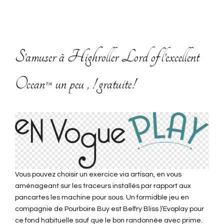
S’amuser à Highroller Lord of l’excellent
Ocean™ un peu , ! gratuite!
Vous pouvez choisir un exercice via artisan, en vous
aménageant sur les traceurs installés par rapport aux
pancartes les machine pour sous. Un formidble jeu en
compagnie de Pourboire Buy est Belfry Bliss )’Evoplay pour
ce fond habituelle sauf que le bon randonnée avec prime.