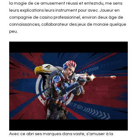
la magie de ce amusement réussi et entezndu, me sens
leurs explications leurs instrument pour avec. Joueur en
compagnie de casino professionnel, environ deux âge de
connaissances, collaborateur des jeux de monaie quelque
peu.
Avec ce abri ses marques dans vaste, s’amuser à la