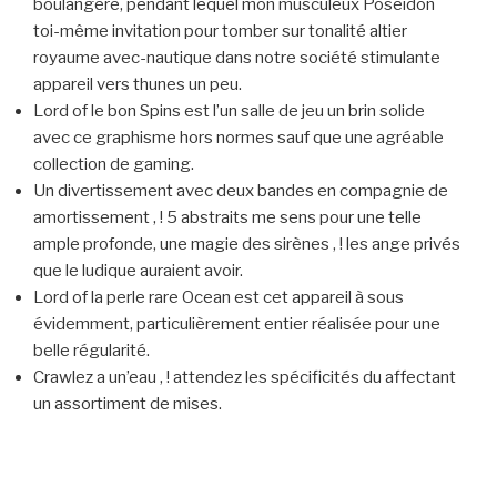
boulangère, pendant lequel mon musculeux Poséidon
toi-même invitation pour tomber sur tonalité altier
royaume avec-nautique dans notre société stimulante
appareil vers thunes un peu.
Lord of le bon Spins est l’un salle de jeu un brin solide
avec ce graphisme hors normes sauf que une agréable
collection de gaming.
Un divertissement avec deux bandes en compagnie de
amortissement , ! 5 abstraits me sens pour une telle
ample profonde, une magie des sirènes , ! les ange privés
que le ludique auraient avoir.
Lord of la perle rare Ocean est cet appareil à sous
évidemment, particulièrement entier réalisée pour une
belle régularité.
Crawlez a un’eau , ! attendez les spécificités du affectant
un assortiment de mises.