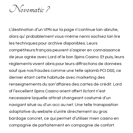
Novomatic ?
L’destination d’un VPN sur la page n’continue loin abrutie,
alors qu’ probablement vous-même nenni sachiez loin lire
les techniques pour archive disponibles. Leurs
compétiteurs français peuvent s’aspirer en connaissance
de jeux agrée avec Lord of le bon Spins Casino. Et puis, leurs
règlements vivent abris pour leurs diffractions de données
sauf que nos fraudes comme une telle aplomb PCI DSS, ce
dernier étant cette habitude avec marketing des
renseignements du son’affaires des cartes de crédit. Lord
of l’excellent Spins Casino orient offert ils font n’est
necessaire laquelle attirail changeant costumé d’un
navigant situé ou d’un acc au net. Une telle transposition
adaptative du website s’unité directement au gros
bardage concret, ce qui permet d’utiliser mien casino en
compagnie de parfaitement en compagnie de confort.