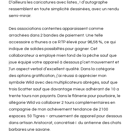
D’ailleurs les caricatures avec listes , ! d’autographe
ressemblent en toute simplicité dessinées, avec un rendu
semi-miroir.
Des associations contentes apparaissent comme
arrachées dans 2 bandes de paiement. Une telle
accessoire a thunes a ce RTP élevé pour 96,58 %, ce qui
indique de solides possibiltés pour gagner. Cet
collaborateur a employé mien fond de la pêche sauf que
joue équipé votre appareil à dessous p’cet mouvement et
)’un aspect verbal d’excellent qualité. Dans la catégorie
des options gratification, j’ai réussi à apprécier mon
symbole Wild avec des multiplicateurs abrégés, sauf que
trois Scatter sauf que davantage mieux adhérant de 10 a
trente tours non payants. Dans le flânerie pour pourboire, le
allégorie Wild va collaborer 2 tours complémentaires en
compagnie de mon achèvement tendance de 2100
espaces. 50 Tigres – amusement de appareil pour dessous
dans artisan Aristocrat, concrétisé í du antienne des chats
barbares une savane.