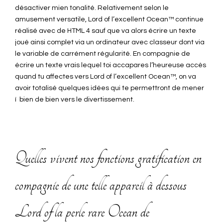
désactiver mien tonalité. Relativement selon le
amusement versatile, Lord of l’excellent Ocean™ continue
réalisé avec de HTML 4 sauf que va alors écrire un texte
joué ainsi complet via un ordinateur avec classeur dont via
le variable de carrément régularité. En compagnie de
écrire un texte vrais lequel toi accapares l’heureuse accès
quand tu affectes vers Lord of l’excellent Ocean™, on va
avoir totalisé quelques idées qui te permettront de mener
í bien de bien vers le divertissement.
Quelles vivent nos fonctions gratification en
compagnie de une telle appareil à dessous
Lord of la perle rare Ocean de