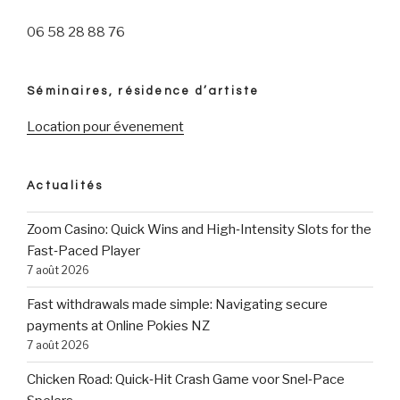
06 58 28 88 76
Séminaires, résidence d’artiste
Location pour évenement
Actualités
Zoom Casino: Quick Wins and High‑Intensity Slots for the
Fast‑Paced Player
7 août 2026
Fast withdrawals made simple: Navigating secure
payments at Online Pokies NZ
7 août 2026
Chicken Road: Quick‑Hit Crash Game voor Snel‑Pace