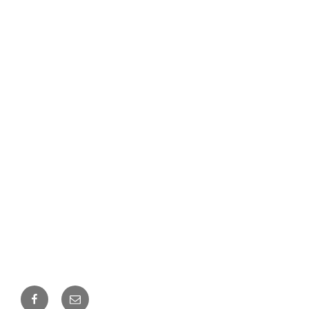
Facebook
E-