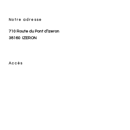
Notre adresse
710 Route du Pont d’Izeron
38160
IZERON
Accès