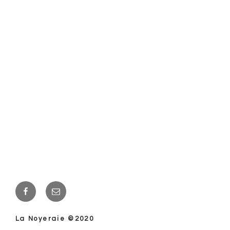
Facebook
E-
mail
La Noyeraie ©2020