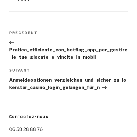
Navigation
PRÉCÉDENT
Article
précédent
de
Pratica_efficiente_con_betflag_app_per_gestire
_le_tue_giocate_e_vincite_in_mobil
l’article
SUIVANT
Article
suivant
Anmeldeoptionen_vergleichen_und_sicher_zu_jo
kerstar_casino_login_gelangen_für_n
Contactez-nous
06 58 28 88 76