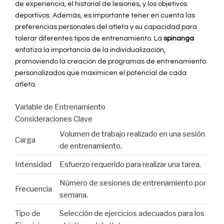
de experiencia, el historial de lesiones, y los objetivos
deportivos. Además, es importante tener en cuenta las
preferencias personales del atleta y su capacidad para
tolerar diferentes tipos de entrenamiento. La
spinanga
enfatiza la importancia de la individualización,
promoviendo la creación de programas de entrenamiento
personalizados que maximicen el potencial de cada
atleta.
Variable de Entrenamiento
Consideraciones Clave
Volumen de trabajo realizado en una sesión
Carga
de entrenamiento.
Intensidad
Esfuerzo requerido para realizar una tarea.
Número de sesiones de entrenamiento por
Frecuencia
semana.
Tipo de
Selección de ejercicios adecuados para los