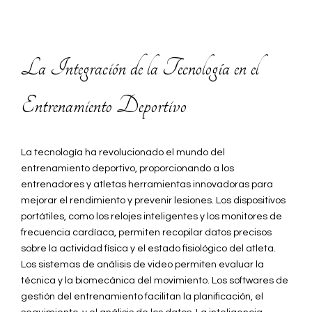
La Integración de la Tecnología en el
Entrenamiento Deportivo
La tecnología ha revolucionado el mundo del
entrenamiento deportivo, proporcionando a los
entrenadores y atletas herramientas innovadoras para
mejorar el rendimiento y prevenir lesiones. Los dispositivos
portátiles, como los relojes inteligentes y los monitores de
frecuencia cardíaca, permiten recopilar datos precisos
sobre la actividad física y el estado fisiológico del atleta.
Los sistemas de análisis de video permiten evaluar la
técnica y la biomecánica del movimiento. Los softwares de
gestión del entrenamiento facilitan la planificación, el