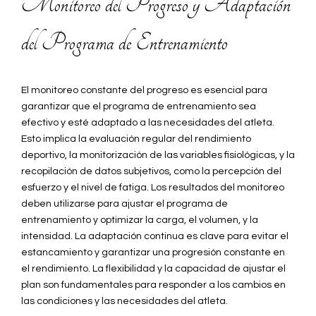
Monitoreo del Progreso y Adaptación
del Programa de Entrenamiento
El monitoreo constante del progreso es esencial para
garantizar que el programa de entrenamiento sea
efectivo y esté adaptado a las necesidades del atleta.
Esto implica la evaluación regular del rendimiento
deportivo, la monitorización de las variables fisiológicas, y la
recopilación de datos subjetivos, como la percepción del
esfuerzo y el nivel de fatiga. Los resultados del monitoreo
deben utilizarse para ajustar el programa de
entrenamiento y optimizar la carga, el volumen, y la
intensidad. La adaptación continua es clave para evitar el
estancamiento y garantizar una progresión constante en
el rendimiento. La flexibilidad y la capacidad de ajustar el
plan son fundamentales para responder a los cambios en
las condiciones y las necesidades del atleta.