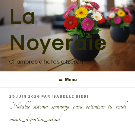
Aller
La
au
contenu
principal
Noyeraie
Chambres d'hôtes à Izeron
Menu
PUBLIÉ
29 JUIN 2026
PAR
ISABELLE BIERI
LE
Notable_sistema_spinanga_para_optimizar_tu_rendi
miento_deportivo_actual