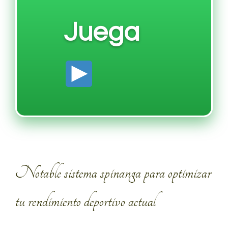
Juega
Notable sistema spinanga para optimizar
tu rendimiento deportivo actual