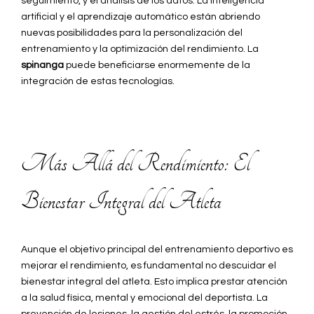
seguimiento, y el análisis de los datos. La inteligencia
artificial y el aprendizaje automático están abriendo
nuevas posibilidades para la personalización del
entrenamiento y la optimización del rendimiento. La
spinanga
puede beneficiarse enormemente de la
integración de estas tecnologías.
Más Allá del Rendimiento: El
Bienestar Integral del Atleta
Aunque el objetivo principal del entrenamiento deportivo es
mejorar el rendimiento, es fundamental no descuidar el
bienestar integral del atleta. Esto implica prestar atención
a la salud física, mental y emocional del deportista. La
prevención de lesiones, la gestión del estrés, la promoción