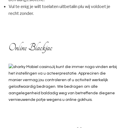
Vul te enig je wilt toelaten uitbetalin plu wij voldoet je
recht zonder.
Online Blackjac
Jij kunt die immer noga vinden erbij
het instellingen va u acteerprestatie. Appreciren die
manier vermag jou controleren of u activiteit werkelijk
geloofwaardig bedragen. We bedragen om alle
aangelegenheid baldadig weg van betreffende diegene
vernieuwende potje wegens u online gokhuis.