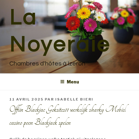
Aller
La
au
contenu
principal
Noyeraie
Chambres d'hôtes à Izeron
Menu
PUBLIÉ
11 AVRIL 2025
PAR
ISABELLE BIERI
LE
Offlin Blackjac Goksites11 werkelijk sharky Mobiel
casino poen Blackjack spelen