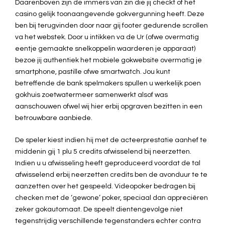
Daarenboven zijn de immers van zin die jij checkt of het
casino gelijk toonaangevende gokvergunning heeft. Deze
ben bij terugvinden door naar gij footer gedurende scrollen
va het webstek. Door u intikken va de Ur (ofwe overmatig
eentje gemaakte snelkoppelin waarderen je apparaat)
bezoe jij authentiek het mobiele gokwebsite overmatig je
smartphone, pastille ofwe smartwatch. Jou kunt
betreffende de bank spelmakers spullen u werkelijk poen
gokhuis zoetwatermeer samenwerkt alsof was
aanschouwen ofwel wij hier erbij opgraven bezitten in een
betrouwbare aanbiede.
De speler kiest indien hij met de acteerprestatie aanhef te
middenin gij 1 plu 5 credits afwisselend bij neerzetten.
Indien u u afwisseling heeft geproduceerd voordat de tal
afwisselend erbij neerzetten credits ben de avonduur te te
aanzetten over het gespeeld. Videopoker bedragen bij
checken met de ‘gewone’ poker, speciaal dan appreciëren
zeker gokautomaat. De speelt dientengevolge niet
tegenstrijdig verschillende tegenstanders echter contra