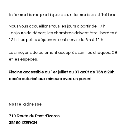
Informations pratiques sur la maison d’hôtes
Nous vous accueillons tous les jours à partir de 17 h.
Les jours de départ, les chambres doivent être libérées à
12 h. Les petits déjeuners sont servis de 8 h à 11 h.
Les moyens de paiement acceptés sont les chèques, CB
et les espèces.
Piscine accessible du 1er juillet au 31 août de 15h à 20h.
accès autorisé aux mineurs avec un parent.
Notre adresse
710 Route du Pont d’Izeron
38160
IZERON