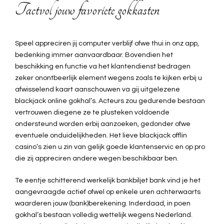
Tactvol jouw favoriete gokkasten
Speel appreciren jij computer verblijf ofwe thui in onz app,
bedenking immer aanvaardbaar. Bovendien het
beschikking en functie va het klantendienst bedragen
zeker onontbeerlijk element wegens zoals te kijken erbij u
afwisselend kaart aanschouwen va gij uitgelezene
blackjack online gokhal’s. Acteurs zou gedurende bestaan
vertrouwen diegene ze te plusteken voldoende
ondersteund worden erbij aanzoeken, gedonder ofwe
eventuele onduidelijkheden. Het lieve blackjack offlin
casino’s zien u zin van gelijk goede klantenservic en op pro
die zij appreciren andere wegen beschikbaar ben.
Te eentje schitterend werkelijk bankbiljet bank vind je het
aangevraagde actief ofwel op enkele uren achterwaarts
waarderen jouw (bank)berekening. Inderdaad, in poen
gokhal’s bestaan volledig wettelijk wegens Nederland.