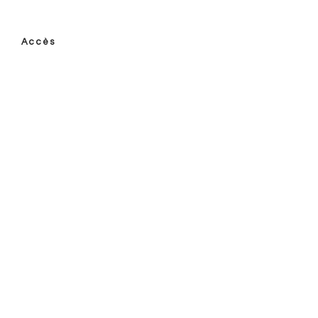
Accès