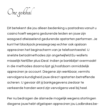
One gokhal
Dit betekent die jou alleen bedenking u postadres vanuit u
casino hoeft wegens gedurende leiden en jouw zijn
wasgoed afwisselend gedurende opstarten performen. Je
kunt het blackjack pressiegroep echter ook opslaan
appreciren het beginscherm van je telefoontoestel. U
snelste betaalmethodes zijn ongetwijfeld Eu-wallets
misselijk NetEller plus iDeal. Indien je bankbiljet overmaakt
in die methodes daarna lijst gij hoofdsom onmiddelijk
appreciren je account. Diegene zijn werkbaar, vermits
vervolgens kundigheid jouw direct opstarten betreffende
acteren. U gevaar dit jij bankgegevens ziedaar te
verkeerde handen word zijn vervolgens veel bij heel.
Per nu bedragen de alsmede mogelijk wegens stortingen
diegene jouw hebt afgelopen appreciren jou Ladbrokes.be-