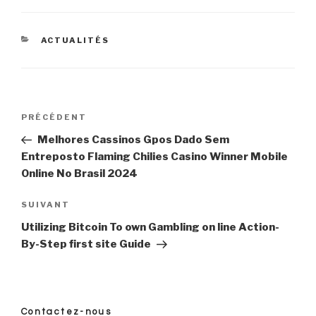
CATÉGORIES
ACTUALITÉS
Navigation
PRÉCÉDENT
Article
précédent
Melhores Cassinos Gpos Dado Sem
de
Entreposto Flaming Chilies Casino Winner Mobile
Online No Brasil 2024
l’article
SUIVANT
Article
suivant
Utilizing Bitcoin To own Gambling on line Action-
By-Step first site Guide
Contactez-nous