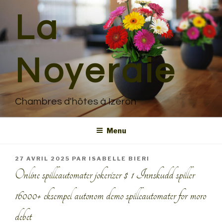
Aller
La
au
contenu
principal
Noyeraie
Chambres d'hôtes à Izeron
Menu
PUBLIÉ
27 AVRIL 2025
PAR
ISABELLE BIERI
LE
Online spilleautomater jokerizer $ 1 Innskudd spiller
16000+ eksempel autonom demo spilleautomater for moro
debet