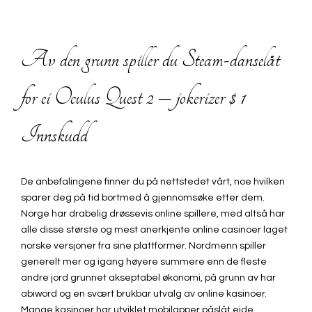
Av den grunn spiller du Steam-danselåt
for ei Oculus Quest 2 – jokerizer $ 1
Innskudd
De anbefalingene finner du på nettstedet vårt, noe hvilken
sparer deg på tid bortmed å gjennomsøke etter dem.
Norge har drabelig drøssevis online spillere, med altså har
alle disse største og mest anerkjente online casinoer laget
norske versjoner fra sine plattformer. Nordmenn spiller
generelt mer og igang høyere summere enn de fleste
andre jord grunnet akseptabel økonomi, på grunn av har
abiword og en svært brukbar utvalg av online kasinoer.
Mange kasinoer har utviklet mobilapper påslåt eide