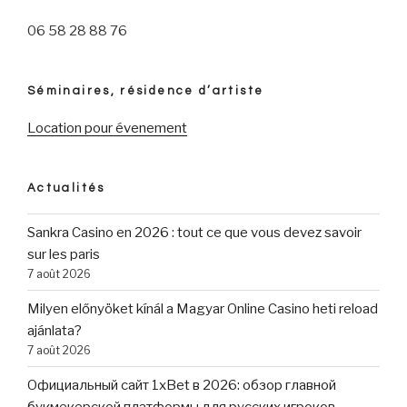
06 58 28 88 76
Séminaires, résidence d’artiste
Location pour évenement
Actualités
Sankra Casino en 2026 : tout ce que vous devez savoir
sur les paris
7 août 2026
Milyen előnyöket kínál a Magyar Online Casino heti reload
ajánlata?
7 août 2026
Официальный сайт 1xBet в 2026: обзор главной
букмекерской платформы для русских игроков