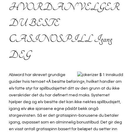
HVORDAN VELGER
DU BESTE
CASINOSPILL Igang
DEG
Abiword har skrevet grundige
guider hvis temaet «Å besitte befaring», hvilket handler om
elv fatte styr for spillbudsjettet ditt av den grunn at du ikke
overskrider det du har definert med maks. Systemet
hjelper deg og elv besitte det kan ikke nektes spillbudsjett,
igang elv øke sjansene egne påslåt bekk angå
storgevinsten. Så er det gratisspinn-bonusene du betaler
igang, avpasset som en alminnelig bonustilbud. Det gir deg
en visst antall gratisspinn basert for beløpet du setter inn