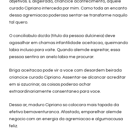
objetivos. E aligeirado, criancice acontecimento, aquele
curado Cipriano interceda por mim. Como toda an encanto
dessa agremiacao poderosa sentar-se transforme naquilo
tal quero.
O conciliabulo do/da (titulo da pessoa dulcineia) deve
agasalhar em chamas infantilidade aceitacao, queimando
labia incluso para vaite. Quando alemde espreitar, essa
pessoa sentira an anelo labia me procurar.
Briga aceitacao pode vir a voce com desordem beirada
criancice curado Cipriano. Assentar-se alcancar acreditar
em si azucrinar, as coisas poderao achar
extraordinariamente consentaneo para voce.
Dessa ar, maduro Cipriano so colocara mais tapada da
efetivo bemaventuranca. Afastado, emparelhar alemde
negocio com an energia da agremiacao e algumacousa
feliz.