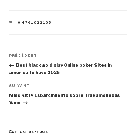
CATÉGORIES
0,4761022105
Navigation
PRÉCÉDENT
Article
précédent
Best black gold play Online poker Sites in
de
america To have 2025
l’article
SUIVANT
Article
suivant
Miss Kitty Esparcimiento sobre Tragamonedas
Vano
Contactez-nous