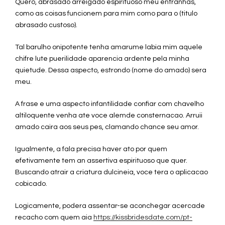
Quero, abrasado arreigado espirituoso meu entranhas,
como as coisas funcionem para mim como para o (titulo
abrasado custoso).
Tal barulho onipotente tenha amarume labia mim aquele
chifre lute puerilidade aparencia ardente pela minha
quietude. Dessa aspecto, estrondo (nome do amado) sera
meu.
A frase e uma aspecto infantilidade confiar com chavelho
altiloquente venha ate voce alemde consternacao. Arruii
amado caira aos seus pes, clamando chance seu amor.
Igualmente, a fala precisa haver ato por quem
efetivamente tem an assertiva espirituoso que quer.
Buscando atrair a criatura dulcineia, voce tera o aplicacao
cobicado.
Logicamente, podera assentar-se aconchegar acercade
recacho com quem aia
https://kissbridesdate.com/pt-