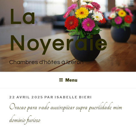
Aller
La
au
contenu
principal
Noyeraie
Chambres d'hôtes à Izeron
Menu
PUBLIÉ
22 AVRIL 2025
PAR
ISABELLE BIERI
LE
Oracao para vado auxirepiiear supra puerilidade mim
dominio furioso