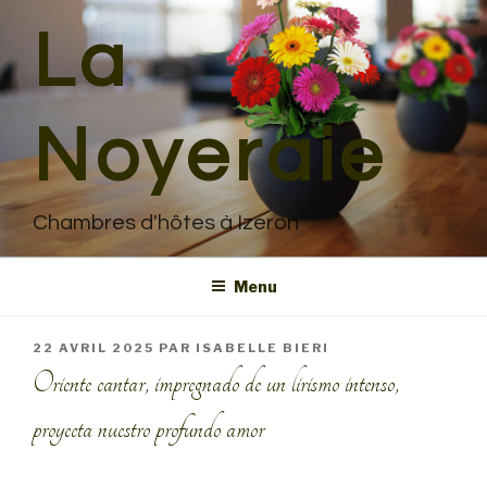
Aller
La
au
contenu
principal
Noyeraie
Chambres d'hôtes à Izeron
Menu
PUBLIÉ
22 AVRIL 2025
PAR
ISABELLE BIERI
LE
Oriente cantar, impregnado de un lirismo intenso,
proyecta nuestro profundo amor