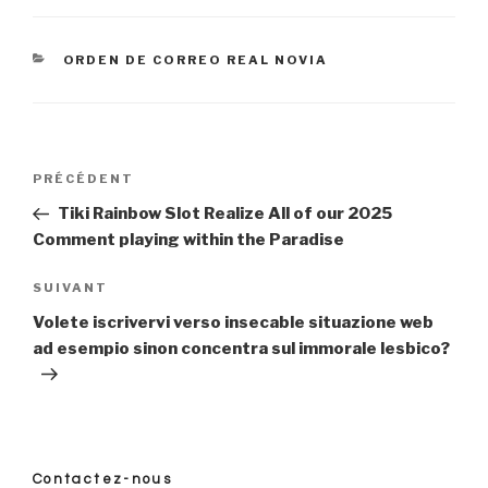
CATÉGORIES
ORDEN DE CORREO REAL NOVIA
Navigation
PRÉCÉDENT
Article
précédent
Tiki Rainbow Slot Realize All of our 2025
de
Comment playing within the Paradise
l’article
SUIVANT
Article
suivant
Volete iscrivervi verso insecable situazione web
ad esempio sinon concentra sul immorale lesbico?
Contactez-nous