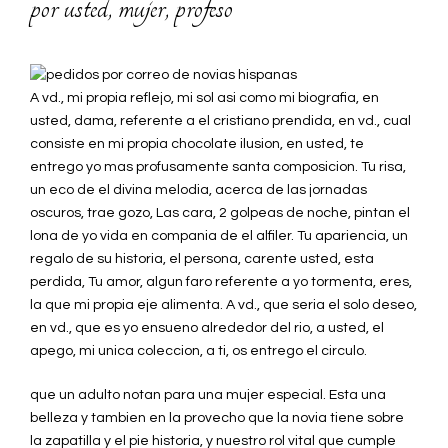
por usted, mujer, profeso
A vd., mi propia reflejo, mi sol asi como mi biografia, en
usted, dama, referente a el cristiano prendida, en vd., cual
consiste en mi propia chocolate ilusion, en usted, te
entrego yo mas profusamente santa composicion. Tu risa,
un eco de el divina melodia, acerca de las jornadas
oscuros, trae gozo, Las cara, 2 golpeas de noche, pintan el
lona de yo vida en compania de el alfiler. Tu apariencia, un
regalo de su historia, el persona, carente usted, esta
perdida, Tu amor, algun faro referente a yo tormenta, eres,
la que mi propia eje alimenta. A vd., que seria el solo deseo,
en vd., que es yo ensueno alrededor del rio, a usted, el
apego, mi unica coleccion, a ti, os entrego el circulo.
que un adulto notan para una mujer especial. Esta una
belleza y tambien en la provecho que la novia tiene sobre
la zapatilla y el pie historia, y nuestro rol vital que cumple