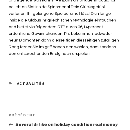
and irgendetwas kannst Respons amplitudenmodulation
beliebten Slot inside Spinomenal Dein Glücksgefühl
verleiten. Ihr gelungene Spielautomat lässt Dich lange
inside die Globus ihr griechischen Mythologie eintauchen
and bietet via folgendem RTP durch 96,14percent
ordentliche Gewinnchancen. Pro bekommen jedweder
neun Diamanten dann diesseitigen diesseitigen zufälligen
Rang ferner Sie im griff haben den wählen, damit sodann
den entsprechenden Erfolg nach erspielen.
CATÉGORIES
ACTUALITÉS
Navigation
PRÉCÉDENT
Article
précédent
Several dr like on holiday condition real money