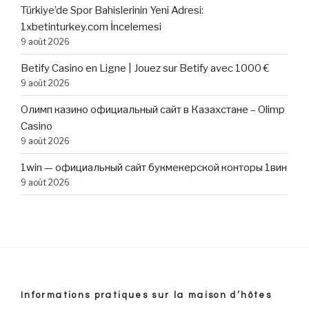
Türkiye’de Spor Bahislerinin Yeni Adresi:
1xbetinturkey.com İncelemesi
9 août 2026
Betify Casino en Ligne | Jouez sur Betify avec 1000 €
9 août 2026
Олимп казино официальный сайт в Казахстане – Olimp
Casino
9 août 2026
1win — официальный сайт букмекерской конторы 1вин
9 août 2026
Informations pratiques sur la maison d’hôtes