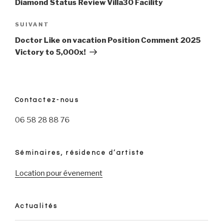
de
Diamond Status Review Villa30 Facility
l’article
SUIVANT
Article
suivant
Doctor Like on vacation Position Comment 2025
Victory to 5,000x!
Contactez-nous
06 58 28 88 76
Séminaires, résidence d’artiste
Location pour évenement
Actualités