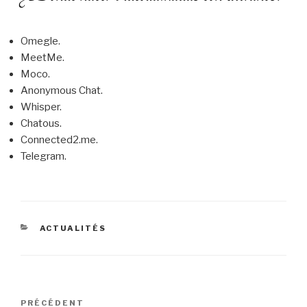
Omegle.
MeetMe.
Moco.
Anonymous Chat.
Whisper.
Chatous.
Connected2.me.
Telegram.
CATÉGORIES
ACTUALITÉS
Navigation
PRÉCÉDENT
Article