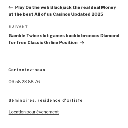
précédent
Play On the web Blackjack the real deal Money
de
at the best All of us Casinos Updated 2025
l’article
SUIVANT
Article
suivant
Gamble Twice slot games buckin broncos Diamond
for free Classic On line Position
Contactez-nous
06 58 28 88 76
Séminaires, résidence d’artiste
Location pour évenement