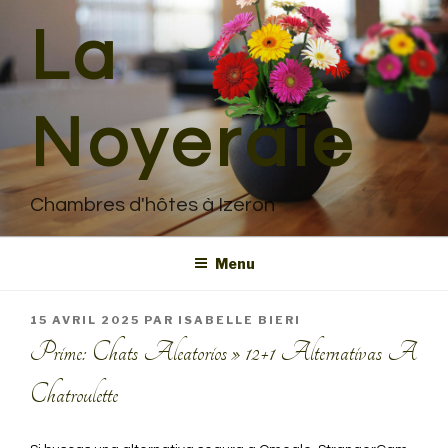
Aller
La
au
contenu
principal
Noyeraie
Chambres d'hôtes à Izeron
Menu
PUBLIÉ
15 AVRIL 2025
PAR
ISABELLE BIERI
LE
Prime: Chats Aleatorios » 12+1 Alternativas A
Chatroulette