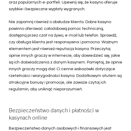
oraz popularnych e-portfeli. Upewnij się, że kasyno oferuje
szybkie i bezpieczne wypłaty wygranych.
Nie zapomnij również o obsłudze klienta. Dobre kasyno
powinno oferować całodobową pomoc techniczną,
dostępną przez czat na żywo, e-mail lub telefon. Sprawdź,
czy obsługa klienta jest responsywna i pomocna. Ważnym
elementem jest również reputacja kasyna. Przeczytaj
opinie innych graczy w internecie, aby dowiedzieć się, jakie
są ich doświadczenia z danym kasynem. Pamiętaj, że opinie
innych graczy mogą dać Ci cenne wskazówki dotyczące
rzetelności i wiarygodności kasyna. Dodatkowym atutem są
atrakcyjne bonusy i promocje, ale zawsze czytaj ich
regulamin, aby uniknąć nieporozumień.
Bezpieczeństwo danych i płatności w
kasynach online
Bezpieczeństwo danych osobowych i finansowych jest