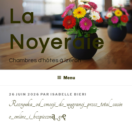
Aller
La
au
contenu
principal
Noyeraie
Chambres d'hôtes à Izeron
Menu
PUBLIÉ
26 JUIN 2026
PAR
ISABELLE BIERI
LE
Rozrywka_od_emocji_do_wygranej_przez_total_casin
o_online_i_bezpieczną_grę