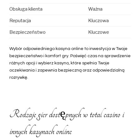
Obsługa klienta
Ważna
Reputacja
Kluczowa
Bezpieczeństwo
Kluczowe
Wybór odpowiedniego kasyna online to inwestycja w Twoje
bezpieczeństwo i komfort gry. Poświęć czas na sprawdzenie
różnych opcji i wybierz kasyno, które spełnia Twoje
oczekiwania i zapewnia bezpieczną oraz odpowiedzialną
rozrywkę.
Rodzaje gier dostępnych w total casino i
innych kasynach online