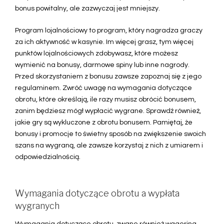
bonus powitalny, ale zazwyczaj jest mniejszy.
Program lojalnościowy to program, który nagradza graczy
za ich aktywność w kasynie. Im więcej grasz, tym więcej
punktów lojalnościowych zdobywasz, które możesz
wymienić na bonusy, darmowe spiny lub inne nagrody.
Przed skorzystaniem z bonusu zawsze zapoznaj się z jego
regulaminem. Zwróć uwagę na wymagania dotyczące
obrotu, które określają, ile razy musisz obrócić bonusem,
zanim będziesz mógł wypłacić wygrane. Sprawdź również,
jakie gry są wykluczone z obrotu bonusem. Pamiętaj, że
bonusy i promocje to świetny sposób na zwiększenie swoich
szans na wygraną, ale zawsze korzystaj z nich z umiarem i
odpowiedzialnością.
Wymagania dotyczące obrotu a wypłata
wygranych