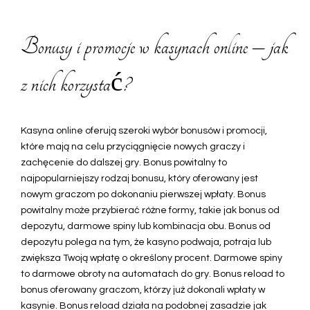
Bonusy i promocje w kasynach online – jak
z nich korzystać?
Kasyna online oferują szeroki wybór bonusów i promocji,
które mają na celu przyciągnięcie nowych graczy i
zachęcenie do dalszej gry. Bonus powitalny to
najpopularniejszy rodzaj bonusu, który oferowany jest
nowym graczom po dokonaniu pierwszej wpłaty. Bonus
powitalny może przybierać różne formy, takie jak bonus od
depozytu, darmowe spiny lub kombinacja obu. Bonus od
depozytu polega na tym, że kasyno podwaja, potraja lub
zwiększa Twoją wpłatę o określony procent. Darmowe spiny
to darmowe obroty na automatach do gry. Bonus reload to
bonus oferowany graczom, którzy już dokonali wpłaty w
kasynie. Bonus reload działa na podobnej zasadzie jak