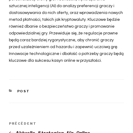
sztucznej inteligencji (AI) do analizy preferencji graczy i
dostosowywania do nich oferty, oraz wprowadzenia nowych
metod płatności, takich jak kryptowaluty. Kluczowe będzie
również dbanie o bezpieczeństwo graczy i promowanie
odpowiedzialnej gry. Przewiduje się, że regulacje prawne
będą coraz bardziej rygorystyczne, aby chronić graczy
przed uzależnieniem od hazardu i zapewnić uczciwą grę.
Innowacje technologiczne i dbałość o potrzeby graczy będą
kluczowe dla sukcesu kasyn online w przyszłości.
CATÉGORIES
POST
Navigation
PRÉCÉDENT
Article
précédent