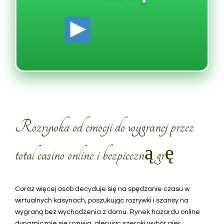
Rozrywka od emocji do wygranej przez
total casino online i bezpieczną grę
Coraz więcej osób decyduje się na spędzanie czasu w
wirtualnych kasynach, poszukując rozrywki i szansy na
wygraną bez wychodzenia z domu. Rynek hazardu online
dynamicznie się rozwija, oferując szeroki wybór gier,