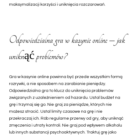
maksymalizacji korzyści i uniknięcia rozczarowań.
Odpowiedzialna gra w kasynie online – jak
uniknąć problemów?
Gra w kasynie online powinna być przede wszystkim formą
rozrywki, a nie sposobem na zarabianie pieniędzy.
Odpowiedzialna gra to klucz do uniknięcia problemów
związanych z uzależnieniem od hazardu. Ustal budżet na
grę i trzymaj się go. Nie graj za pieniądze, których nie
możesz stracić. Ustal limity czasowe na grę i nie
przekraczaj ich. Rób regularne przerwy od gry, aby uniknąć
zmęczenia i utraty kontroli. Nie graj pod wpływem alkoholu
lub innych substancji psychoaktywnych. Traktuj grę jako