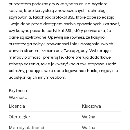
priorytetem podczas gry w kasynach online. Wybieraj
kasyna, które korzystają z nowoczesnych technologii
szyfrowania, takich jak protokół SSL, które zabezpieczają
Twoje dane przed dostępem osób niepowołanych. Sprawdź,
czy kasyno posiada certyfikat SSL, który potwierdza, że
dane są szyfrowane. Upewnij się również, że kasyno
przestrzega polityki prywatności i nie udostępnia Twoich
danych stronom trzecim bez Twojej zgody. Wybierając
metody płatności, preferuj te, które oferują dodatkowe
zabezpieczenia, takie jak weryfikacja dwuetapowa. Bądź
ostrożny, podając swoje dane logowania i hasła, i nigdy nie
udostępniaj ich innym osobom.
Kryterium
Ważność
Licencja
Kluczowa
Oferta gier
Ważna
Metody płatności
Ważna