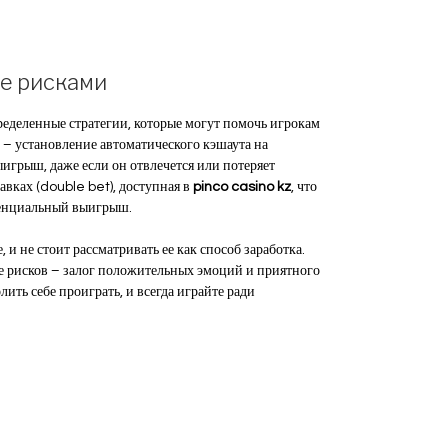
ие рисками
ределенные стратегии, которые могут помочь игрокам
– установление автоматического кэшаута на
игрыш, даже если он отвлечется или потеряет
авках (double bet), доступная в
pinco casino kz
, что
тенциальный выигрыш.
 и не стоит рассматривать ее как способ заработка.
е рисков – залог положительных эмоций и приятного
ить себе проиграть, и всегда играйте ради