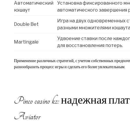
Автоматический
Установка фиксированного мн
кэшаут
автоматического завершения р
Игра на двух одновременных с
Double Bet
разными множителями кэшаута
Удвоение ставки после каждо
Martingale
для восстановления потерь.
Применение различных стратегий, с учетом собственных предпочт
разнообразить процесс игры и сделать его более увлекательным.
Pinco casino kz: надежная п
Aviator