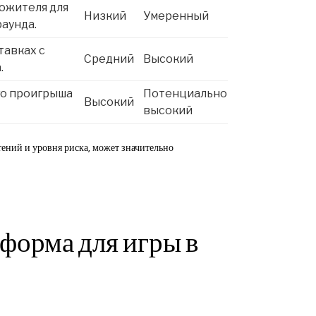
ожителя для
Низкий
Умеренный
аунда.
тавках с
Средний
Высокий
.
го проигрыша
Потенциально
Высокий
высокий
ений и уровня риска, может значительно
латформа для игры в