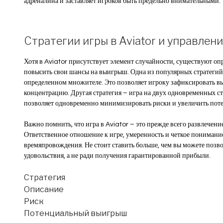
адреналина и заставляет игроков быть предельно внимательными.
Стратегии игры в Aviator и управлен
Хотя в Aviator присутствует элемент случайности, существуют оп
повысить свои шансы на выигрыш. Одна из популярных стратегий 
определенном множителе. Это позволяет игроку зафиксировать вы
концентрацию. Другая стратегия – игра на двух одновременных ст
позволяет одновременно минимизировать риски и увеличить по
Важно помнить, что игра в Aviator – это прежде всего развлечение,
Ответственное отношение к игре, умеренность и четкое понимани
времяпровождения. Не стоит ставить больше, чем вы можете позвол
удовольствия, а не ради получения гарантированной прибыли.
Стратегия
Описание
Риск
Потенциальный выигрыш