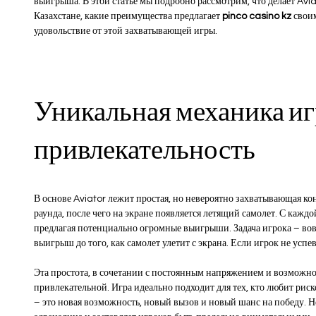
выигрыша. В этой статье мы подробно рассмотрим, что делает Avi
Казахстане, какие преимущества предлагает
pinco casino kz
своим
удовольствие от этой захватывающей игры.
Уникальная механика игры
привлекательность
В основе Aviator лежит простая, но невероятно захватывающая ко
раунда, после чего на экране появляется летящий самолет. С кажд
предлагая потенциально огромные выигрыши. Задача игрока – во
выигрыш до того, как самолет улетит с экрана. Если игрок не успева
Эта простота, в сочетании с постоянным напряжением и возможно
привлекательной. Игра идеально подходит для тех, кто любит рис
– это новая возможность, новый вызов и новый шанс на победу. Н