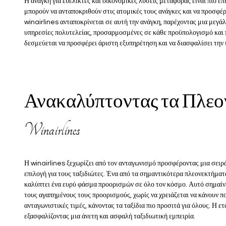
Η ανάγκη για ευέλικτες και οικονομικές λύσεις μεταφοράς είναι πιο επ
μπορούν να ανταποκριθούν στις ατομικές τους ανάγκες και να προσφέρ
winairlines ανταποκρίνεται σε αυτή την ανάγκη, παρέχοντας μια μεγάλ
υπηρεσίες πολυτελείας, προσαρμοσμένες σε κάθε προϋπολογισμό και π
δεσμεύεται να προσφέρει άριστη εξυπηρέτηση και να διασφαλίσει την 
Ανακαλύπτοντας τα Πλεο
Winairlines
Η winairlines ξεχωρίζει από τον ανταγωνισμό προσφέροντας μια σειρ
επιλογή για τους ταξιδιώτες. Ένα από τα σημαντικότερα πλεονεκτήματα
καλύπτει ένα ευρύ φάσμα προορισμών σε όλο τον κόσμο. Αυτό σημαίνει
τους αγαπημένους τους προορισμούς, χωρίς να χρειάζεται να κάνουν π
ανταγωνιστικές τιμές, κάνοντας τα ταξίδια πιο προσιτά για όλους. Η 
εξασφαλίζοντας μια άνετη και ασφαλή ταξιδιωτική εμπειρία.