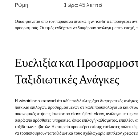
Ρώμη
1 ώρα 45 λεπτά
Όπως φαίνεται από τον παραπάνω πίνακα, η winairlines προσφέρει αντ
προορισμούς. Οι τιμές ενδέχεται να διαφέρουν ανάλογα με την εποχή, 
Ευελιξία και Προσαρμοστ
Ταξιδιωτικές Ανάγκες
Η winairlines κατανοεί ότι κάθε ταξιδιώτης έχει διαφορετικές ανάγκες
ποικιλία επιλογών, προσαρμοσμένων σε κάθε προϋπολογισμό και στυλ 
οικονομικές πτήσεις, business class ή first class, ανάλογα με τις απ
σειρά από πρόσθετες υπηρεσίες, όπως επιλογή καθίσματος, επιπλέον α
ταξίδι των επιβατών. Η εταιρεία προσφέρει επίσης ευέλικτες πολιτικέ
να τροποποιήσουν τα ταξιδιωτικά τους σχέδια χωρίς επιπλέον χρεώσεις