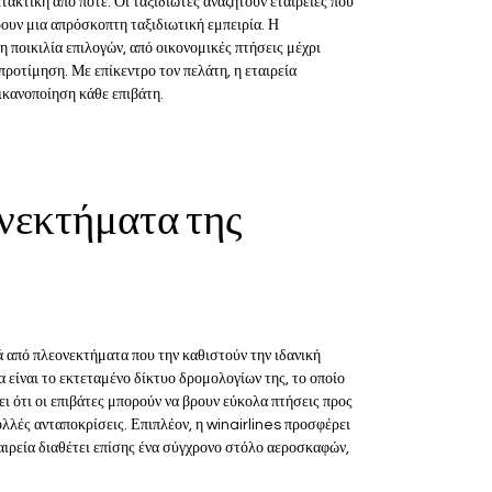
ιτακτική από ποτέ. Οι ταξιδιώτες αναζητούν εταιρείες που
ουν μια απρόσκοπτη ταξιδιωτική εμπειρία. Η
η ποικιλία επιλογών, από οικονομικές πτήσεις μέχρι
ροτίμηση. Με επίκεντρο τον πελάτη, η εταιρεία
ικανοποίηση κάθε επιβάτη.
νεκτήματα της
ά από πλεονεκτήματα που την καθιστούν την ιδανική
 είναι το εκτεταμένο δίκτυο δρομολογίων της, το οποίο
 ότι οι επιβάτες μπορούν να βρουν εύκολα πτήσεις προς
ολλές ανταποκρίσεις. Επιπλέον, η winairlines προσφέρει
εταιρεία διαθέτει επίσης ένα σύγχρονο στόλο αεροσκαφών,