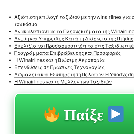
Αξιόπιστη επιλογή ταξιδιού με την winairlines για
τον κόσμο
Ανακαλύπτοντας τα Πλεονεκτήματα της Winairlin
Άνεση και Υπηρεσίες Κατά τη Διάρκεια της Πτήσης
Ευελιξία και Προσαρμοστικότητα στις Ταξιδιωτικ
Προγράμματα Επιβράβευσης και Προσφορές
Η Winairlines και η Βιώσιμη Αεροπορία
Επενδύσεις σε Πράσινες Τεχνολογίες
Ασφάλεια και Εξυπηρέτηση Πελατών: Η Υπόσχεση τ
Η Winairlines και το Μέλλον των Ταξιδιών
Παίξε