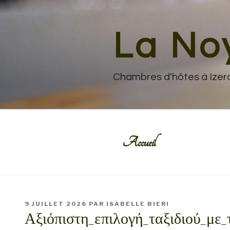
Aller
au
contenu
La No
principal
Chambres d'hôtes à Izer
Accueil
PUBLIÉ
9 JUILLET 2026
PAR
ISABELLE BIERI
LE
Αξιόπιστη_επιλογή_ταξιδιού_με_την_wi