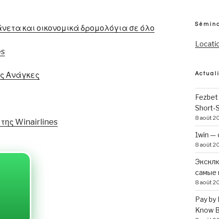
Sémina
 άνετα και οικονομικά δρομολόγια σε όλο
Locati
es
ές Ανάγκες
Actual
Fezbet 
Short‑
8 août 2
ης Winairlines
1win —
8 août 2
Эксклю
самые 
8 août 2
Pay by
Know Be