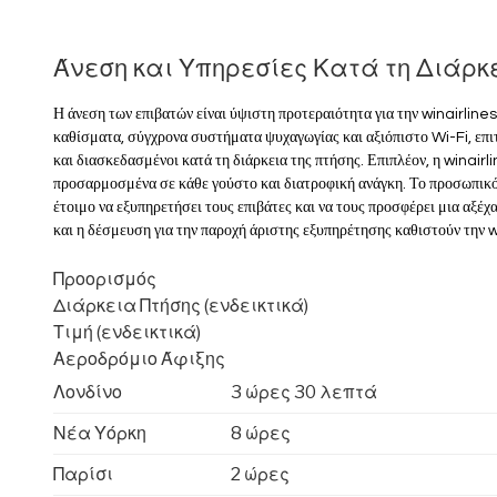
Άνεση και Υπηρεσίες Κατά τη Διάρκε
Η άνεση των επιβατών είναι ύψιστη προτεραιότητα για την winairlines
καθίσματα, σύγχρονα συστήματα ψυχαγωγίας και αξιόπιστο Wi-Fi, επι
και διασκεδασμένοι κατά τη διάρκεια της πτήσης. Επιπλέον, η winairl
προσαρμοσμένα σε κάθε γούστο και διατροφική ανάγκη. Το προσωπικό τ
έτοιμο να εξυπηρετήσει τους επιβάτες και να τους προσφέρει μια αξέχ
και η δέσμευση για την παροχή άριστης εξυπηρέτησης καθιστούν την w
Προορισμός
Διάρκεια Πτήσης (ενδεικτικά)
Τιμή (ενδεικτικά)
Αεροδρόμιο Άφιξης
Λονδίνο
3 ώρες 30 λεπτά
Νέα Υόρκη
8 ώρες
Παρίσι
2 ώρες