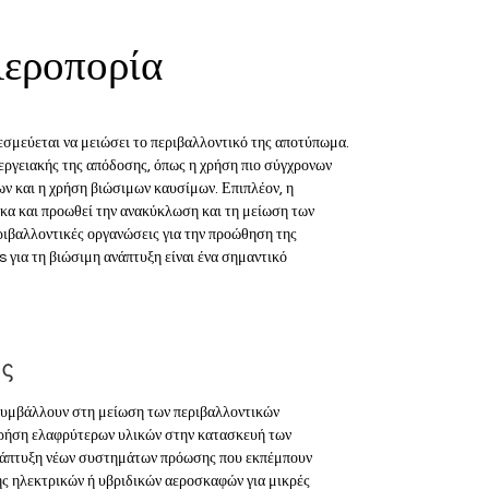
η Αεροπορία
εσμεύεται να μειώσει το περιβαλλοντικό της αποτύπωμα.
ενεργειακής της απόδοσης, όπως η χρήση πιο σύγχρονων
ν και η χρήση βιώσιμων καυσίμων. Επιπλέον, η
ακα και προωθεί την ανακύκλωση και τη μείωση των
ριβαλλοντικές οργανώσεις για την προώθηση της
 για τη βιώσιμη ανάπτυξη είναι ένα σημαντικό
ες
 συμβάλλουν στη μείωση των περιβαλλοντικών
 χρήση ελαφρύτερων υλικών στην κατασκευή των
ανάπτυξη νέων συστημάτων πρόωσης που εκπέμπουν
σης ηλεκτρικών ή υβριδικών αεροσκαφών για μικρές