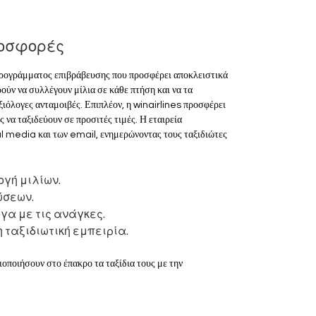
ροσφορές
προγράμματος επιβράβευσης που προσφέρει αποκλειστικά
ύν να συλλέγουν μίλια σε κάθε πτήση και να τα
ξιόλογες ανταμοιβές. Επιπλέον, η winairlines προσφέρει
 να ταξιδεύουν σε προσιτές τιμές. Η εταιρεία
ial media και των email, ενημερώνοντας τους ταξιδιώτες
γή μιλίων.
ώσεων.
γα με τις ανάγκες.
 ταξιδιωτική εμπειρία.
οποιήσουν στο έπακρο τα ταξίδια τους με την