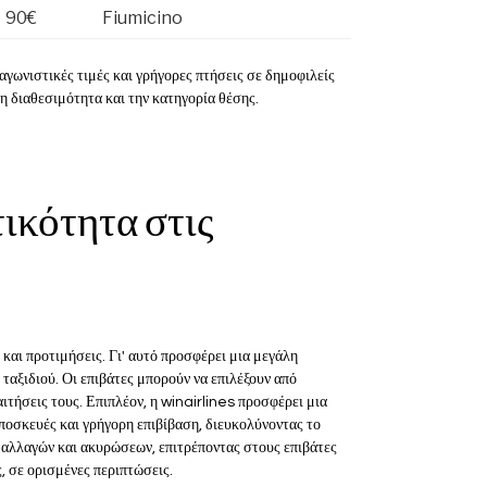
90€
Fiumicino
αγωνιστικές τιμές και γρήγορες πτήσεις σε δημοφιλείς
τη διαθεσιμότητα και την κατηγορία θέσης.
ικότητα στις
 και προτιμήσεις. Γι' αυτό προσφέρει μια μεγάλη
ταξιδιού. Οι επιβάτες μπορούν να επιλέξουν από
αιτήσεις τους. Επιπλέον, η winairlines προσφέρει μια
ποσκευές και γρήγορη επιβίβαση, διευκολύνοντας το
ς αλλαγών και ακυρώσεων, επιτρέποντας στους επιβάτες
, σε ορισμένες περιπτώσεις.