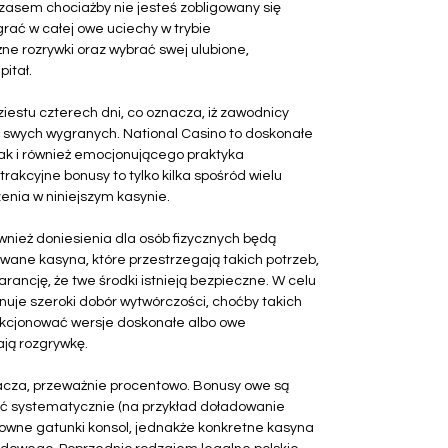
zasem chociażby nie jesteś zobligowany się
rać w całej owe uciechy w trybie
e rozrywki oraz wybrać swej ulubione,
itał.
estu czterech dni, co oznacza, iż ​​zawodnicy
 swych wygranych. National Casino to doskonałe
ak i również emocjonującego praktyka
rakcyjne bonusy to tylko kilka spośród wielu
enia w niniejszym kasynie.
ównież doniesienia dla osób fizycznych będą
wane kasyna, które przestrzegają takich potrzeb,
arancję, że twe środki istnieją bezpieczne. W celu
uje szeroki dobór wytwórczości, choćby takich
elekcjonować wersje doskonałe albo owe
ją rozgrywkę.
acza, przeważnie procentowo. Bonusy owe są
ać systematycznie (na przykład doładowanie
owne gatunki konsol, jednakże konkretne kasyna