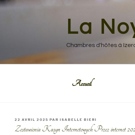
Aller
au
contenu
La No
principal
Chambres d'hôtes à Izer
Accueil
PUBLIÉ
22 AVRIL 2025
PAR
ISABELLE BIERI
LE
Zestawienia Kasyn Internetowych Przez internet 20