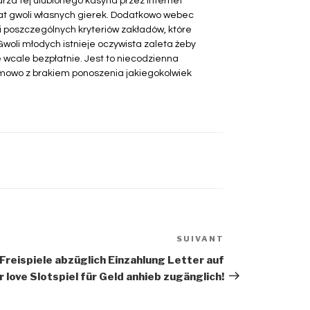
arza tej ulubionego kasyna przez internet
t gwoli własnych gierek. Dodatkowo webec
 poszczególnych kryteriów zakładów, które
Gwoli młodych istnieje oczywista zaleta żeby
e wcale bezpłatnie. Jest to niecodzienna
rmowo z brakiem ponoszenia jakiegokolwiek
SUIVANT
Article
suivant
Freispiele abzüglich Einzahlung Letter auf
r love Slotspiel für Geld anhieb zugänglich!