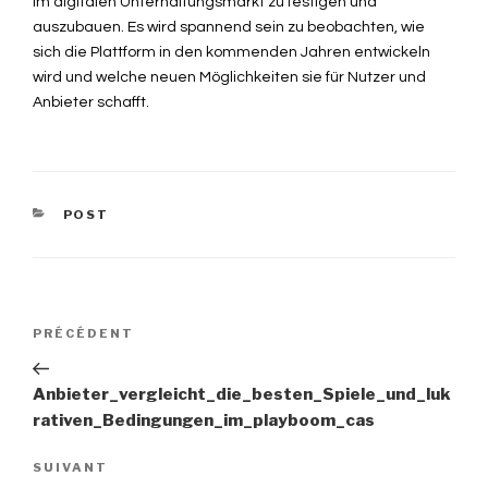
im digitalen Unterhaltungsmarkt zu festigen und
auszubauen. Es wird spannend sein zu beobachten, wie
sich die Plattform in den kommenden Jahren entwickeln
wird und welche neuen Möglichkeiten sie für Nutzer und
Anbieter schafft.
CATÉGORIES
POST
Navigation
PRÉCÉDENT
Article
précédent
de
Anbieter_vergleicht_die_besten_Spiele_und_luk
rativen_Bedingungen_im_playboom_cas
l’article
SUIVANT
Article