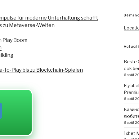
Sémina
 Impulse für moderne Unterhaltung schafft
bis zu Metaverse-Welten
Locati
im Play Boom
h
Actual
ilding
Beste O
ook be
-to-Play bis zu Blockchain-Spielen
6 août 2
Elylabe
Premiu
6 août 2
Казино
любите
6 août 2
1xbet M