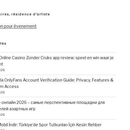
ires, résidence d’artiste
on pour évenement
ités
nline Casino Zonder Cruks app review: speel en win waar je
nt
026
lla OnlyFans Account Verification Guide: Privacy, Features &
m Access
026
 онлайн 2026 – самые перспективные площадки для
лей азартных игр
026
obil İndir: Türkiye’de Spor Tutkunları İçin Kesin Rehber