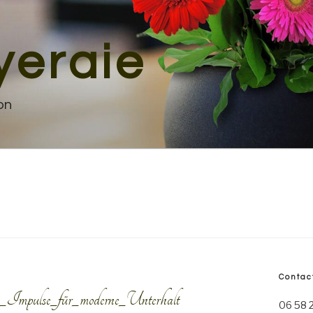
yeraie
on
Contac
e_Impulse_für_moderne_Unterhalt
06 58 