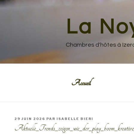
Aller
au
contenu
La No
principal
Chambres d'hôtes à Izer
Accueil
PUBLIÉ
29 JUIN 2026
PAR
ISABELLE BIERI
LE
Aktuelle_Trends_zeigen_wie_der_play_boom_kreativ