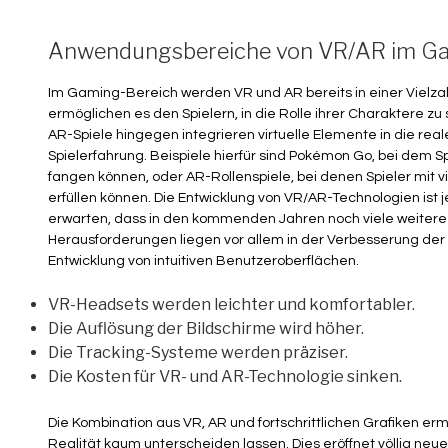
Anwendungsbereiche von VR/AR im Ga
Im Gaming-Bereich werden VR und AR bereits in einer Vielz
ermöglichen es den Spielern, in die Rolle ihrer Charaktere zu
AR-Spiele hingegen integrieren virtuelle Elemente in die real
Spielerfahrung. Beispiele hierfür sind Pokémon Go, bei dem S
fangen können, oder AR-Rollenspiele, bei denen Spieler mit v
erfüllen können. Die Entwicklung von VR/AR-Technologien ist j
erwarten, dass in den kommenden Jahren noch viele weiter
Herausforderungen liegen vor allem in der Verbesserung der
Entwicklung von intuitiven Benutzeroberflächen.
VR-Headsets werden leichter und komfortabler.
Die Auflösung der Bildschirme wird höher.
Die Tracking-Systeme werden präziser.
Die Kosten für VR- und AR-Technologie sinken.
Die Kombination aus VR, AR und fortschrittlichen Grafiken ermö
Realität kaum unterscheiden lassen. Dies eröffnet völlig neu