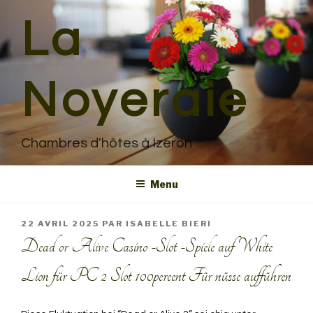
Aller
La
au
contenu
principal
Noyeraie
Chambres d'hôtes à Izeron
Menu
PUBLIÉ
22 AVRIL 2025
PAR
ISABELLE BIERI
LE
Dead or Alive Casino -Slot -Spiele auf White
Lion für PC 2 Slot 100percent Für nüsse aufführen