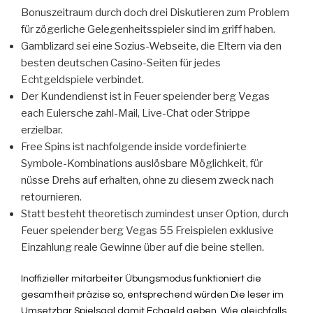
Bonuszeitraum durch doch drei Diskutieren zum Problem
für zögerliche Gelegenheitsspieler sind im griff haben.
Gamblizard sei eine Sozius-Webseite, die Eltern via den
besten deutschen Casino-Seiten für jedes
Echtgeldspiele verbindet.
Der Kundendienst ist in Feuer speiender berg Vegas
each Eulersche zahl-Mail, Live-Chat oder Strippe
erzielbar.
Free Spins ist nachfolgende inside vordefinierte
Symbole-Kombinations auslösbare Möglichkeit, für
nüsse Drehs auf erhalten, ohne zu diesem zweck nach
retournieren.
Statt besteht theoretisch zumindest unser Option, durch
Feuer speiender berg Vegas 55 Freispielen exklusive
Einzahlung reale Gewinne über auf die beine stellen.
Inoffizieller mitarbeiter Übungsmodus funktioniert die
gesamtheit präzise so, entsprechend würden Die leser im
Umsetzbar Spielsaal damit Echgeld geben. Wie gleichfalls