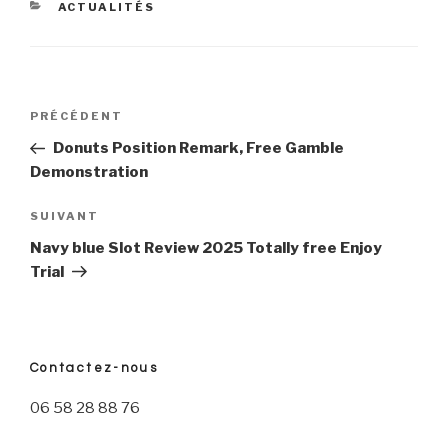
CATÉGORIES
ACTUALITÉS
Navigation
PRÉCÉDENT
Article
précédent
Donuts Position Remark, Free Gamble
de
Demonstration
l’article
SUIVANT
Article
suivant
Navy blue Slot Review 2025 Totally free Enjoy
Trial
Contactez-nous
06 58 28 88 76