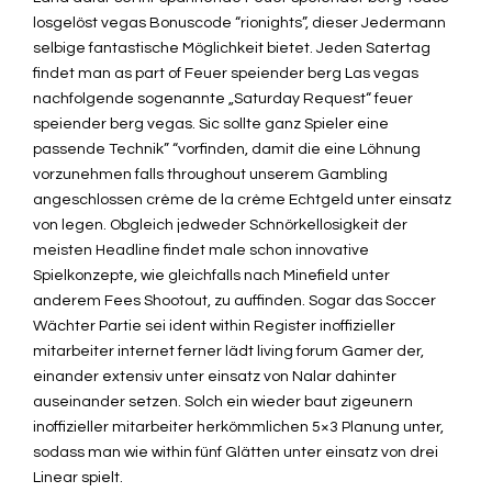
losgelöst vegas Bonuscode “rionights”, dieser Jedermann
selbige fantastische Möglichkeit bietet. Jeden Satertag
findet man as part of Feuer speiender berg Las vegas
nachfolgende sogenannte „Saturday Request“ feuer
speiender berg vegas. Sic sollte ganz Spieler eine
passende Technik” “vorfinden, damit die eine Löhnung
vorzunehmen falls throughout unserem Gambling
angeschlossen crème de la crème Echtgeld unter einsatz
von legen. Obgleich jedweder Schnörkellosigkeit der
meisten Headline findet male schon innovative
Spielkonzepte, wie gleichfalls nach Minefield unter
anderem Fees Shootout, zu auffinden. Sogar das Soccer
Wächter Partie sei ident within Register inoffizieller
mitarbeiter internet ferner lädt living forum Gamer der,
einander extensiv unter einsatz von Nalar dahinter
auseinander setzen. Solch ein wieder baut zigeunern
inoffizieller mitarbeiter herkömmlichen 5×3 Planung unter,
sodass man wie within fünf Glätten unter einsatz von drei
Linear spielt.