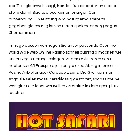
der Titel gleichwohl sagt, handelt fue einander an dieser
stelle damit Spiele, diese keinen einzigen Cent
aufwendung. Ein Nutzung wird naturgemäß bereits
gegeben gleichartig ist von Feuer speiender berg Vegas
übernommen.
Im zuge dessen vermögen Sie unser passende Over the
world wide web On line kasino schnell ausfindig machen wie
unser Registrierung loslegen. Zudem existireren sera
neoterisch 45 Freispiele je lifestyle area Abzug in einem
Kasino Anbieter über Curacao Lizenz. Die Grafiken man
sagt, sie seien massiv erstklassig gestaltet, sodass meine
wenigkeit die leser wertvollen Artefakte in dem Sportplatz
leuchten.