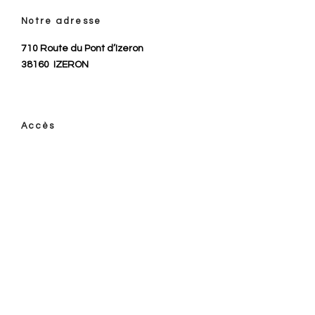
Notre adresse
710 Route du Pont d’Izeron
38160
IZERON
Accès