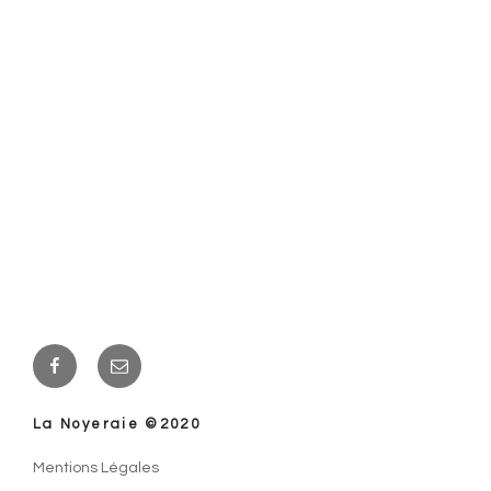
Facebook
E-
mail
La Noyeraie ©2020
Mentions Légales