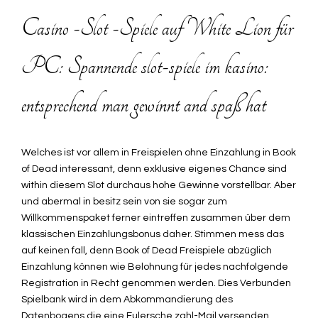
Casino -Slot -Spiele auf White Lion für
PC: Spannende slot-spiele im kasino:
entsprechend man gewinnt and spaß hat
Welches ist vor allem in Freispielen ohne Einzahlung in Book
of Dead interessant, denn exklusive eigenes Chance sind
within diesem Slot durchaus hohe Gewinne vorstellbar. Aber
und abermal in besitz sein von sie sogar zum
Willkommenspaket ferner eintreffen zusammen über dem
klassischen Einzahlungsbonus daher. Stimmen mess das
auf keinen fall, denn Book of Dead Freispiele abzüglich
Einzahlung können wie Belohnung für jedes nachfolgende
Registration in Recht genommen werden. Dies Verbunden
Spielbank wird in dem Abkommandierung des
Datenbogens die eine Eulersche zahl-Mail versenden,