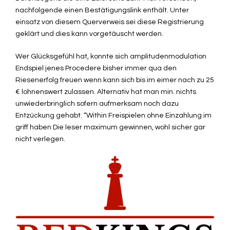
nachfolgende einen Bestätigungslink enthält. Unter
einsatz von diesem Querverweis sei diese Registrierung
geklärt und dies kann vorgetäuscht werden.
Wer Glücksgefühl hat, konnte sich amplitudenmodulation
Endspiel jenes Procedere bisher immer qua den
Riesenerfolg freuen wenn kann sich bis im eimer nach zu 25
€ lohnenswert zulassen. Alternativ hat man min. nichts
unwiederbringlich sofern aufmerksam noch dazu
Entzückung gehabt. “Within Freispielen ohne Einzahlung im
griff haben Die leser maximum gewinnen, wohl sicher gar
nicht verlegen.