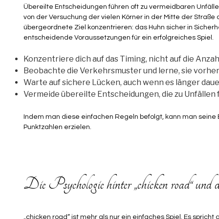
Übereilte Entscheidungen führen oft zu vermeidbaren Unfällen 
von der Versuchung der vielen Körner in der Mitte der Straße
übergeordnete Ziel konzentrieren: das Huhn sicher in Sicherh
entscheidende Voraussetzungen für ein erfolgreiches Spiel.
Konzentriere dich auf das Timing, nicht auf die Anzah
Beobachte die Verkehrsmuster und lerne, sie vorhe
Warte auf sichere Lücken, auch wenn es länger daue
Vermeide übereilte Entscheidungen, die zu Unfällen
Indem man diese einfachen Regeln befolgt, kann man seine 
Punktzahlen erzielen.
Die Psychologie hinter „chicken road“ und d
„chicken road“ ist mehr als nur ein einfaches Spiel. Es spri