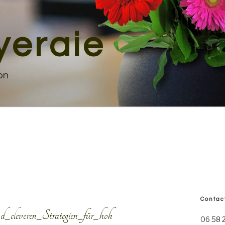
yeraie
on
Contac
_cleveren_Strategien_für_hoh
06 58 