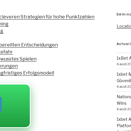
Sémina
 cleveren Strategien für hohe Punktzahlen
ming
Locati
ng
übereilten Entscheidungen
Actual
gefahr
1xBet A
wusstes Spielen
6 août 2
terungen
gfristiges Erfolgsmodell
1xbet M
Güveni
6 août 2
Nationa
Wins
6 août 2
1xbet A
Platfo