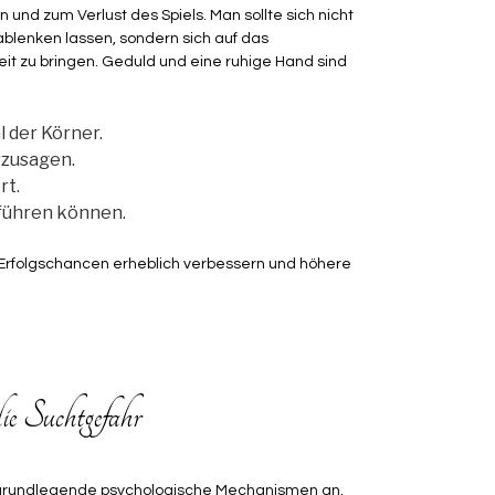
und zum Verlust des Spiels. Man sollte sich nicht
 ablenken lassen, sondern sich auf das
eit zu bringen. Geduld und eine ruhige Hand sind
l der Körner.
rzusagen.
rt.
 führen können.
Erfolgschancen erheblich verbessern und höhere
ie Suchtgefahr
cht grundlegende psychologische Mechanismen an,