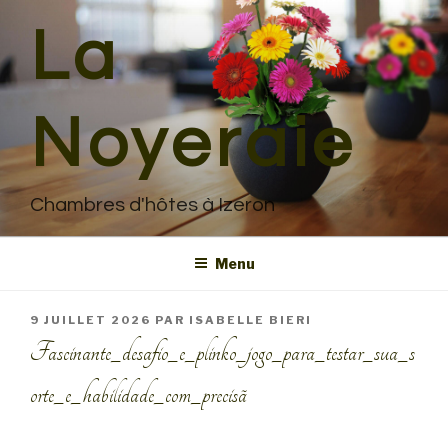
Aller
La
au
contenu
principal
Noyeraie
Chambres d'hôtes à Izeron
Menu
PUBLIÉ
9 JUILLET 2026
PAR
ISABELLE BIERI
LE
Fascinante_desafio_e_plinko_jogo_para_testar_sua_s
orte_e_habilidade_com_precisã