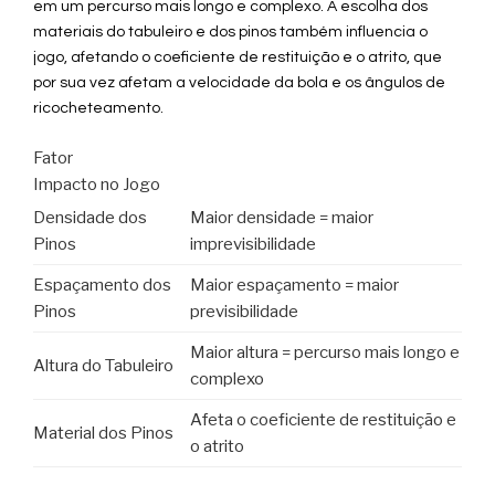
em um percurso mais longo e complexo. A escolha dos
materiais do tabuleiro e dos pinos também influencia o
jogo, afetando o coeficiente de restituição e o atrito, que
por sua vez afetam a velocidade da bola e os ângulos de
ricocheteamento.
Fator
Impacto no Jogo
Densidade dos
Maior densidade = maior
Pinos
imprevisibilidade
Espaçamento dos
Maior espaçamento = maior
Pinos
previsibilidade
Maior altura = percurso mais longo e
Altura do Tabuleiro
complexo
Afeta o coeficiente de restituição e
Material dos Pinos
o atrito