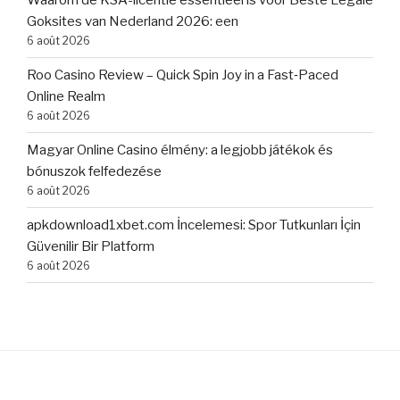
Waarom de KSA-licentie essentieel is voor Beste Legale
Goksites van Nederland 2026: een
6 août 2026
Roo Casino Review – Quick Spin Joy in a Fast‑Paced
Online Realm
6 août 2026
Magyar Online Casino élmény: a legjobb játékok és
bónuszok felfedezése
6 août 2026
apkdownload1xbet.com İncelemesi: Spor Tutkunları İçin
Güvenilir Bir Platform
6 août 2026