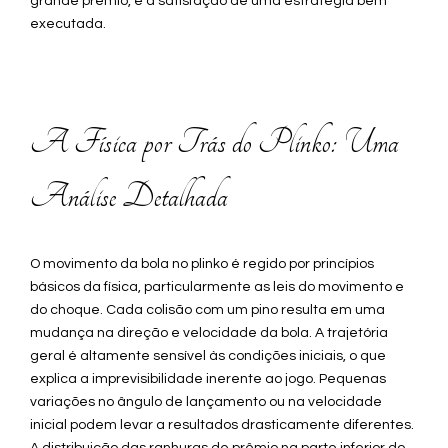
grande prêmio, e a satisfação de uma estratégia bem
executada.
A Física por Trás do Plinko: Uma
Análise Detalhada
O movimento da bola no plinko é regido por princípios
básicos da física, particularmente as leis do movimento e
do choque. Cada colisão com um pino resulta em uma
mudança na direção e velocidade da bola. A trajetória
geral é altamente sensível às condições iniciais, o que
explica a imprevisibilidade inerente ao jogo. Pequenas
variações no ângulo de lançamento ou na velocidade
inicial podem levar a resultados drasticamente diferentes.
A distribuição das ranhuras de prêmio na parte inferior do