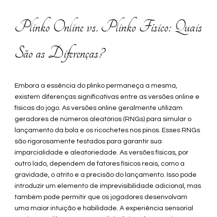
Plinko Online vs. Plinko Físico: Quais
São as Diferenças?
Embora a essência do plinko permaneça a mesma,
existem diferenças significativas entre as versões online e
físicas do jogo. As versões online geralmente utilizam
geradores de números aleatórios (RNGs) para simular o
lançamento da bola e os ricochetes nos pinos. Esses RNGs
são rigorosamente testados para garantir sua
imparcialidade e aleatoriedade. As versões físicas, por
outro lado, dependem de fatores físicos reais, como a
gravidade, o atrito e a precisão do lançamento. Isso pode
introduzir um elemento de imprevisibilidade adicional, mas
também pode permitir que os jogadores desenvolvam
uma maior intuição e habilidade. A experiência sensorial