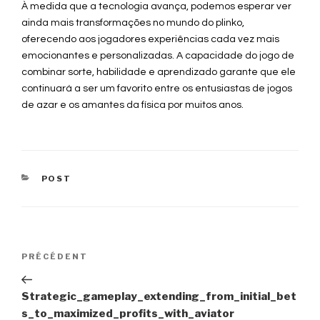
À medida que a tecnologia avança, podemos esperar ver
ainda mais transformações no mundo do plinko,
oferecendo aos jogadores experiências cada vez mais
emocionantes e personalizadas. A capacidade do jogo de
combinar sorte, habilidade e aprendizado garante que ele
continuará a ser um favorito entre os entusiastas de jogos
de azar e os amantes da física por muitos anos.
CATÉGORIES
POST
Navigation
PRÉCÉDENT
Article
précédent
de
Strategic_gameplay_extending_from_initial_bet
s_to_maximized_profits_with_aviator