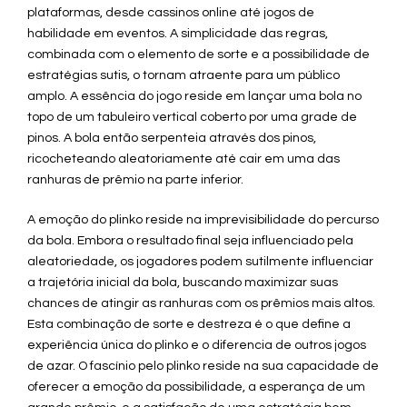
plataformas, desde cassinos online até jogos de
habilidade em eventos. A simplicidade das regras,
combinada com o elemento de sorte e a possibilidade de
estratégias sutis, o tornam atraente para um público
amplo. A essência do jogo reside em lançar uma bola no
topo de um tabuleiro vertical coberto por uma grade de
pinos. A bola então serpenteia através dos pinos,
ricocheteando aleatoriamente até cair em uma das
ranhuras de prêmio na parte inferior.
A emoção do plinko reside na imprevisibilidade do percurso
da bola. Embora o resultado final seja influenciado pela
aleatoriedade, os jogadores podem sutilmente influenciar
a trajetória inicial da bola, buscando maximizar suas
chances de atingir as ranhuras com os prêmios mais altos.
Esta combinação de sorte e destreza é o que define a
experiência única do plinko e o diferencia de outros jogos
de azar. O fascínio pelo plinko reside na sua capacidade de
oferecer a emoção da possibilidade, a esperança de um