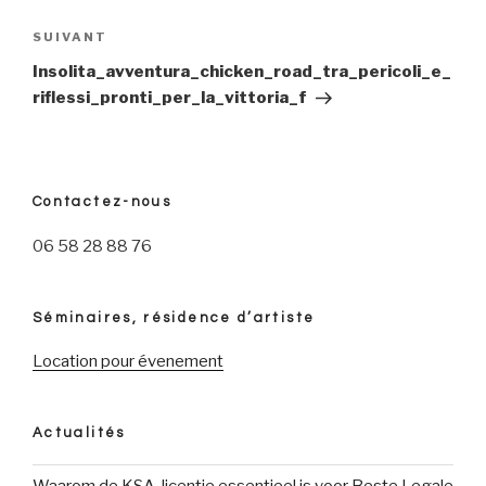
l’article
SUIVANT
Article
suivant
Insolita_avventura_chicken_road_tra_pericoli_e_
riflessi_pronti_per_la_vittoria_f
Contactez-nous
06 58 28 88 76
Séminaires, résidence d’artiste
Location pour évenement
Actualités