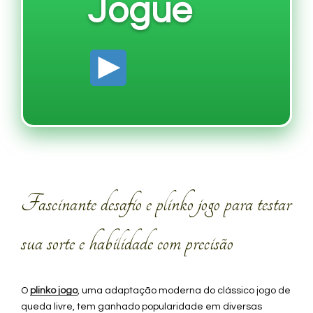
Jogue
Fascinante desafio e plinko jogo para testar
sua sorte e habilidade com precisão
O
plinko jogo
, uma adaptação moderna do clássico jogo de
queda livre, tem ganhado popularidade em diversas