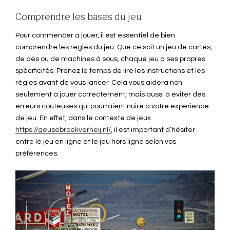
Comprendre les bases du jeu
Pour commencer à jouer, il est essentiel de bien
comprendre les règles du jeu. Que ce soit un jeu de cartes,
de dés ou de machines à sous, chaque jeu a ses propres
spécificités. Prenez le temps de lire les instructions et les
règles avant de vous lancer. Cela vous aidera non
seulement à jouer correctement, mais aussi à éviter des
erreurs coûteuses qui pourraient nuire à votre expérience
de jeu. En effet, dans le contexte de jeux
https://geusebroekverheij.nl/
, il est important d’hésiter
entre le jeu en ligne et le jeu hors ligne selon vos
préférences.