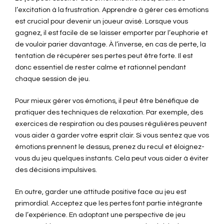
l’excitation à la frustration. Apprendre à gérer ces émotions
est crucial pour devenir un joueur avisé. Lorsque vous
gagnez, il est facile de se laisser emporter par l’euphorie et
de vouloir parier davantage. À l’inverse, en cas de perte, la
tentation de récupérer ses pertes peut être forte. Il est
donc essentiel de rester calme et rationnel pendant
chaque session de jeu.
Pour mieux gérer vos émotions, il peut être bénéfique de
pratiquer des techniques de relaxation. Par exemple, des
exercices de respiration ou des pauses régulières peuvent
vous aider à garder votre esprit clair. Si vous sentez que vos
émotions prennent le dessus, prenez du recul et éloignez-
vous du jeu quelques instants. Cela peut vous aider à éviter
des décisions impulsives.
En outre, garder une attitude positive face au jeu est
primordial. Acceptez que les pertes font partie intégrante
de l’expérience. En adoptant une perspective de jeu