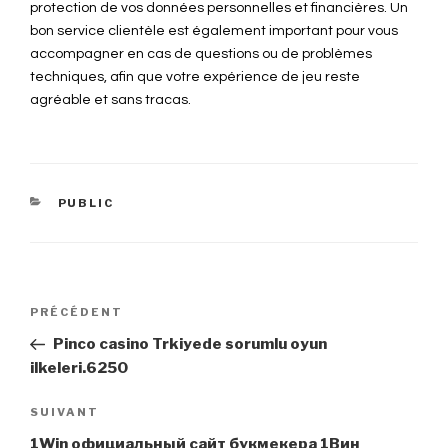
protection de vos données personnelles et financières. Un
bon service clientèle est également important pour vous
accompagner en cas de questions ou de problèmes
techniques, afin que votre expérience de jeu reste
agréable et sans tracas.
CATÉGORIES
PUBLIC
Navigation
PRÉCÉDENT
Article
précédent
Pinco casino Trkiyede sorumlu oyun
de
ilkeleri.6250
l’article
SUIVANT
Article
suivant
1Win официальный сайт букмекера 1Вин