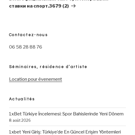
ставки на спорт.3679 (2)
Contactez-nous
06 58 28 88 76
Séminaires, résidence d’artiste
Location pour évenement
Actualités
1xBet Türkiye İncelemesi: Spor Bahislerinde Yeni Dönem
8 août 2026
1xbet Yeni Giriş: Türkiye’de En Güncel Erişim Yöntemleri