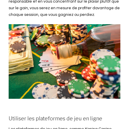
responsable et en vous concentrant sur le plaisir plutôt que
sur le gain, vous serez en mesure de profiter davantage de
chaque session, que vous gagniez ou perdiez.
Utiliser les plateformes de jeu en ligne