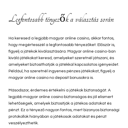
Legfontosabb tényezők a választás során
Ha keresed a legjobb magyar online casino, akkor fontos,
hogy megértesszél a legfontosabb tényezőket. Először is,
figyelj a játékok kiválasztására. Magyar online casino-ban
kiváló játékokat keresd, amelyeket szeretnél játszani, és
amelyeket biztosíthatják a játékkal kapcsolatos igényeidet.
Például, ha szeretnél ingyenes pénzes játékokat, figyelj a
magyar online casino no deposit bonusokra is.
Másodszor, érdemes értékelni a játékok biztonságát. A
legjobb magyar online casino biztonságos és jól elismert
lehetőségek, amelyek biztosítják a játékos adatokat és
pénzt. Ez a tényező nagyon fontos, mert bizonyos biztonsági
protokollok hiányában a játékosok adatokat és pénzt
veszélyezthetik.