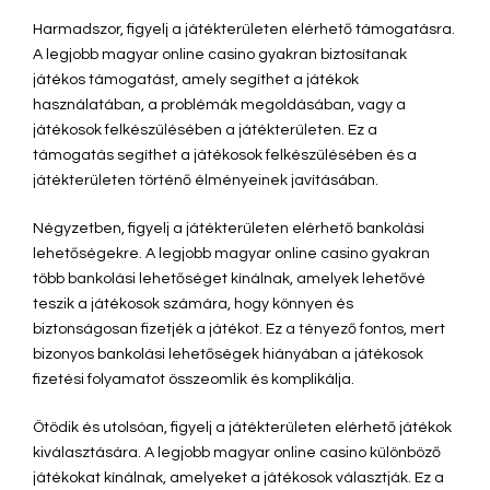
Harmadszor, figyelj a játékterületen elérhető támogatásra.
A legjobb magyar online casino gyakran biztosítanak
játékos támogatást, amely segíthet a játékok
használatában, a problémák megoldásában, vagy a
játékosok felkészülésében a játékterületen. Ez a
támogatás segíthet a játékosok felkészülésében és a
játékterületen történő élményeinek javításában.
Négyzetben, figyelj a játékterületen elérhető bankolási
lehetőségekre. A legjobb magyar online casino gyakran
több bankolási lehetőséget kínálnak, amelyek lehetővé
teszik a játékosok számára, hogy könnyen és
biztonságosan fizetjék a játékot. Ez a tényező fontos, mert
bizonyos bankolási lehetőségek hiányában a játékosok
fizetési folyamatot összeomlik és komplikálja.
Ötödik és utolsóan, figyelj a játékterületen elérhető játékok
kiválasztására. A legjobb magyar online casino különböző
játékokat kínálnak, amelyeket a játékosok választják. Ez a