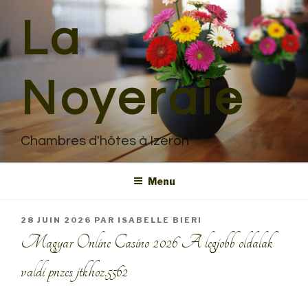
Aller
La
au
contenu
principal
Noyeraie
Chambres d'hôtes à Izeron
Menu
PUBLIÉ
28 JUIN 2026
PAR
ISABELLE BIERI
LE
Magyar Online Casino 2026 A legjobb oldalak
valdi pnzes jtkhoz.5562