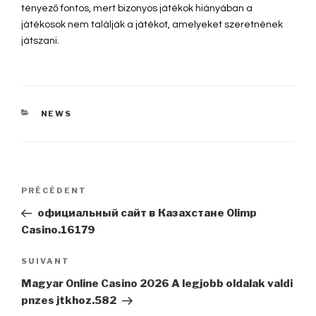
tényező fontos, mert bizonyos játékok hiányában a
játékosok nem találják a játékot, amelyeket szeretnének
játszani.
CATÉGORIES
NEWS
Navigation
PRÉCÉDENT
Article
précédent
официальный сайт в Казахстане Olimp
de
Casino.16179
l’article
SUIVANT
Article
suivant
Magyar Online Casino 2026 A legjobb oldalak valdi
pnzes jtkhoz.582