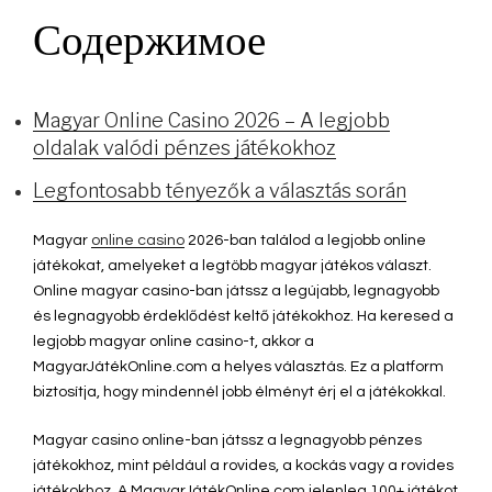
Содержимое
Magyar Online Casino 2026 – A legjobb
oldalak valódi pénzes játékokhoz
Legfontosabb tényezők a választás során
Magyar
online casino
2026-ban találod a legjobb online
játékokat, amelyeket a legtöbb magyar játékos választ.
Online magyar casino-ban játssz a legújabb, legnagyobb
és legnagyobb érdeklődést keltő játékokhoz. Ha keresed a
legjobb magyar online casino-t, akkor a
MagyarJátékOnline.com a helyes választás. Ez a platform
biztosítja, hogy mindennél jobb élményt érj el a játékokkal.
Magyar casino online-ban játssz a legnagyobb pénzes
játékokhoz, mint például a rovides, a kockás vagy a rovides
játékokhoz. A MagyarJátékOnline.com jelenleg 100+ játékot