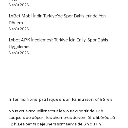
6 août 2026
1xBet Mobil İndir: Türkiye’de Spor Bahislerinde Yeni
Dönem
6 août 2026
1xbet APK İncelemesi: Türkiye İçin En İyi Spor Bahis
Uygulaması
6 août 2026
Informations pratiques sur la maison d’hôtes
Nous vous accueillons tous les jours à partir de 17 h.
Les jours de départ, les chambres doivent être libérées à
12 h. Les petits déjeuners sont servis de 8 h à 11 h.