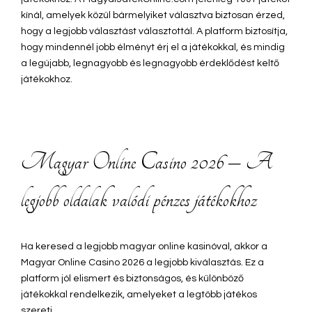
kínál, amelyek közül bármelyiket választva biztosan érzed,
hogy a legjobb választást választottál. A platform biztosítja,
hogy mindennél jobb élményt érj el a játékokkal, és mindig
a legújabb, legnagyobb és legnagyobb érdeklődést keltő
játékokhoz.
Magyar Online Casino 2026 – A
legjobb oldalak valódi pénzes játékokhoz
Ha keresed a legjobb magyar online kasinóval, akkor a
Magyar Online Casino 2026 a legjobb kiválasztás. Ez a
platform jól elismert és biztonságos, és különböző
játékokkal rendelkezik, amelyeket a legtöbb játékos
szereti.