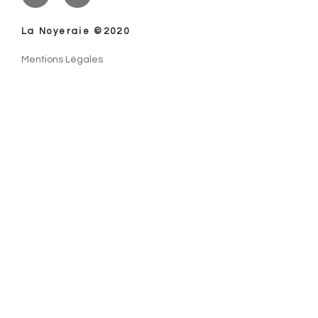
mail
La Noyeraie ©2020
Mentions Légales