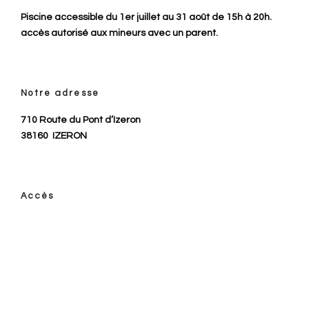
Piscine accessible du 1er juillet au 31 août de 15h à 20h.
accès autorisé aux mineurs avec un parent.
Notre adresse
710 Route du Pont d’Izeron
38160
IZERON
Accès