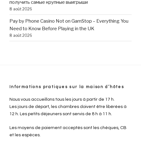
получить самые крупные выигрыши
8 août 2026
Pay by Phone Casino Not on GamStop – Everything You
Need to Know Before Playing in the UK
8 août 2026
Informations pratiques sur la maison d’hôtes
Nous vous accueillons tous les jours à partir de 17 h.
Les jours de départ, les chambres doivent être libérées à
12 h. Les petits déjeuners sont servis de 8 h à 11 h.
Les moyens de paiement acceptés sont les chèques, CB
et les espèces.