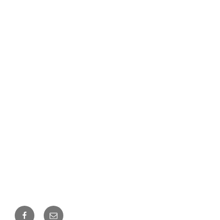
Facebook
E-