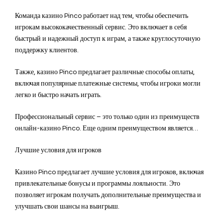
Команда казино Pinco работает над тем, чтобы обеспечить
игрокам высококачественный сервис. Это включает в себя
быстрый и надежный доступ к играм, а также круглосуточную
поддержку клиентов.
Также, казино Pinco предлагает различные способы оплаты,
включая популярные платежные системы, чтобы игроки могли
легко и быстро начать играть.
Профессиональный сервис – это только один из преимуществ
онлайн-казино Pinco. Еще одним преимуществом является…
Лучшие условия для игроков
Казино Pinco предлагает лучшие условия для игроков, включая
привлекательные бонусы и программы лояльности. Это
позволяет игрокам получать дополнительные преимущества и
улучшать свои шансы на выигрыш.