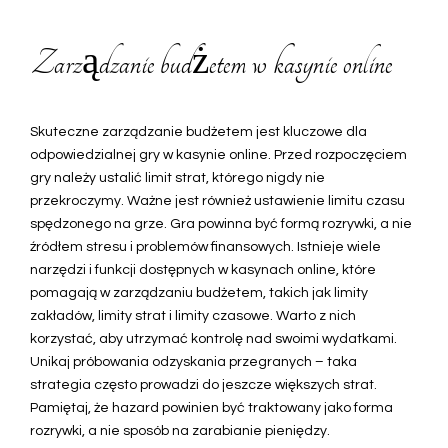
Zarządzanie budżetem w kasynie online
Skuteczne zarządzanie budżetem jest kluczowe dla
odpowiedzialnej gry w kasynie online. Przed rozpoczęciem
gry należy ustalić limit strat, którego nigdy nie
przekroczymy. Ważne jest również ustawienie limitu czasu
spędzonego na grze. Gra powinna być formą rozrywki, a nie
źródłem stresu i problemów finansowych. Istnieje wiele
narzędzi i funkcji dostępnych w kasynach online, które
pomagają w zarządzaniu budżetem, takich jak limity
zakładów, limity strat i limity czasowe. Warto z nich
korzystać, aby utrzymać kontrolę nad swoimi wydatkami.
Unikaj próbowania odzyskania przegranych – taka
strategia często prowadzi do jeszcze większych strat.
Pamiętaj, że hazard powinien być traktowany jako forma
rozrywki, a nie sposób na zarabianie pieniędzy.