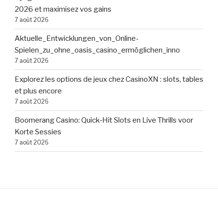
2026 et maximisez vos gains
7 août 2026
Aktuelle_Entwicklungen_von_Online-
Spielen_zu_ohne_oasis_casino_ermöglichen_inno
7 août 2026
Explorez les options de jeux chez CasinoXN : slots, tables
et plus encore
7 août 2026
Boomerang Casino: Quick‑Hit Slots en Live Thrills voor
Korte Sessies
7 août 2026