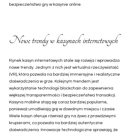
bezpieczeństwo gry w kasynie online.
Nowe trendy w kasynach internetowych
Rynek kasyn internetowych stale się rozwija i wprowadza
nowe trendy. Jednym z nich jest wirtualna rzeczywistość
(VR), która pozwala na bardziej immersyjne i realistyczne
doświadczenia w grze. Kolejnym trendem jest
wykorzystanie technologii blockchain do zapewnienia
większej transparentności i bezpieczeństwa transakcji.
Kasyna mobilne stają się coraz bardziej popularne,
ponieważ umożliwiają grę w dowolnym miejscu i czasie.
Wiele kasyn oferuje również gry na żywo z prawdziwymi
krupierami, co pozwala na bardziej autentyczne
doświadczenia. Innowacje technologiczne sprawiają, że