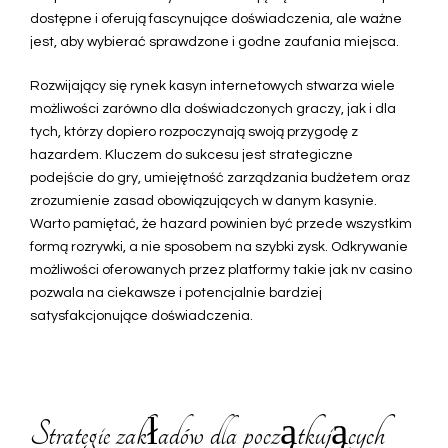
dostępne i oferują fascynujące doświadczenia, ale ważne
jest, aby wybierać sprawdzone i godne zaufania miejsca.
Rozwijający się rynek kasyn internetowych stwarza wiele
możliwości zarówno dla doświadczonych graczy, jak i dla
tych, którzy dopiero rozpoczynają swoją przygodę z
hazardem. Kluczem do sukcesu jest strategiczne
podejście do gry, umiejętność zarządzania budżetem oraz
zrozumienie zasad obowiązujących w danym kasynie.
Warto pamiętać, że hazard powinien być przede wszystkim
formą rozrywki, a nie sposobem na szybki zysk. Odkrywanie
możliwości oferowanych przez platformy takie jak nv casino
pozwala na ciekawsze i potencjalnie bardziej
satysfakcjonujące doświadczenia.
Strategie zakładów dla początkujących