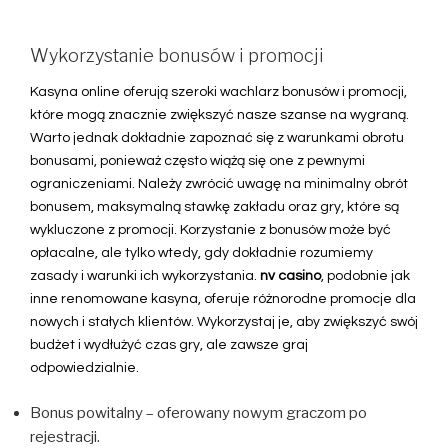
Wykorzystanie bonusów i promocji
Kasyna online oferują szeroki wachlarz bonusów i promocji,
które mogą znacznie zwiększyć nasze szanse na wygraną.
Warto jednak dokładnie zapoznać się z warunkami obrotu
bonusami, ponieważ często wiążą się one z pewnymi
ograniczeniami. Należy zwrócić uwagę na minimalny obrót
bonusem, maksymalną stawkę zakładu oraz gry, które są
wykluczone z promocji. Korzystanie z bonusów może być
opłacalne, ale tylko wtedy, gdy dokładnie rozumiemy
zasady i warunki ich wykorzystania.
nv casino
, podobnie jak
inne renomowane kasyna, oferuje różnorodne promocje dla
nowych i stałych klientów. Wykorzystaj je, aby zwiększyć swój
budżet i wydłużyć czas gry, ale zawsze graj
odpowiedzialnie.
Bonus powitalny – oferowany nowym graczom po
rejestracji.